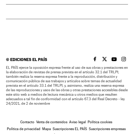
©
EDICIONES EL PAÍS
EL PAÍS BRASIL EN
EL PAÍS BRASI
EL PAÍS B
EL PA
EL PAÍS ejerce la oposición expresa frente al uso de sus obras y prestaciones en
la elaboración de revistas de prensa prevista en el artículo 32.1 del TRLPI;
también realiza la reserva expresa frente a la reproducción, distribución y
comunicación pública de sus trabajos y artículos sobre temas de actualidad
prevista en el artículo 33.1 del TRLPI; y, asimismo, realiza una reserva expresa
de las reproducciones y usos de las obras y otras prestaciones accesibles desde
este sitio web a medios de lectura mecánica u otros medios que resulten
adecuados a tal fin de conformidad con el artículo 67.3 del Real Decreto - ley
24/2021, de 2 de noviembre
Contacto
Venta de contenidos
Aviso legal
Política cookies
Política de privacidad
Mapa
Suscripciones EL PAÍS
Suscripciones empresas