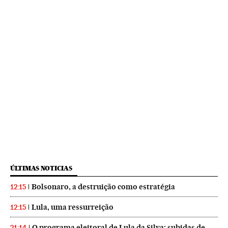
ÚLTIMAS NOTICIAS
Bolsonaro, a destruição como estratégia
12:15
Lula, uma ressurreição
12:15
O programa eleitoral de Lula da Silva: subidas de
21:14