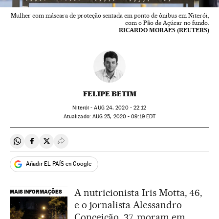
Mulher com máscara de proteção sentada em ponto de ônibus em Niterói,
com o Pão de Açúcar no fundo.
RICARDO MORAES (REUTERS)
FELIPE BETIM
Niterói -
AUG
24, 2020 - 22:12
atualizado:
AUG
25, 2020 - 09:19
EDT
Compartir en Whatsapp
Compartir en Facebook
Compartir en Twitter
Desplegar Redes Sociales
Añadir EL PAÍS en Google
A nutricionista Iris Motta, 46,
MAIS INFORMAÇÕES
e o jornalista Alessandro
Conceição, 37, moram em