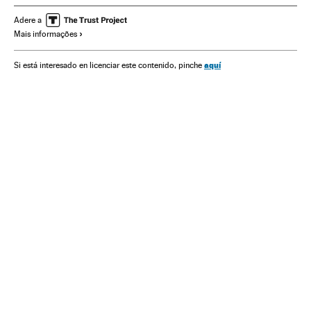
Desigualdade social
Desigualdade econômica
Adere a
Mais informações
Violência policial
Polícia militar
Favelas
Movimiento Black Lives Matter
aquí
Si está interesado en licenciar este contenido, pinche