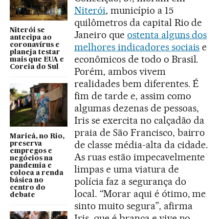
Niterói
, município a 15
quilômetros da capital Rio de
Niterói se
Janeiro que
ostenta alguns dos
antecipa ao
melhores indicadores sociais
e
coronavírus e
planeja testar
econômicos de todo o Brasil.
mais que EUA e
Coreia do Sul
Porém, ambos vivem
realidades bem diferentes. É
fim de tarde e, assim como
algumas dezenas de pessoas,
Iris se exercita no calçadão da
praia de São Francisco, bairro
Maricá, no Rio,
de classe média-alta da cidade.
preserva
empregos e
As ruas estão impecavelmente
negócios na
pandemia e
limpas e uma viatura de
coloca a renda
polícia faz a segurança do
básica no
centro do
local. “Morar aqui é ótimo, me
debate
sinto muito segura”, afirma
Iris, que é branca e vive no