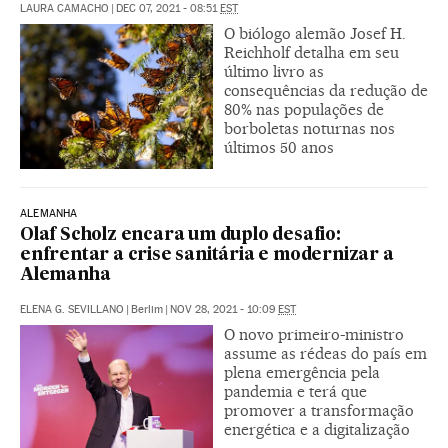
LAURA CAMACHO
|
DEC 07, 2021 - 08:51
EST
O biólogo alemão Josef H.
Reichholf detalha em seu
último livro as
consequências da redução de
80% nas populações de
borboletas noturnas nos
últimos 50 anos
ALEMANHA
Olaf Scholz encara um duplo desafio:
enfrentar a crise sanitária e modernizar a
Alemanha
ELENA G. SEVILLANO
|
Berlim
|
NOV 28, 2021 - 10:09
EST
O novo primeiro-ministro
assume as rédeas do país em
plena emergência pela
pandemia e terá que
promover a transformação
energética e a digitalização