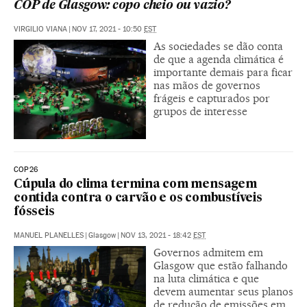
COP de Glasgow: copo cheio ou vazio?
VIRGILIO VIANA
|
NOV 17, 2021 - 10:50
EST
As sociedades se dão conta
de que a agenda climática é
importante demais para ficar
nas mãos de governos
frágeis e capturados por
grupos de interesse
COP26
Cúpula do clima termina com mensagem
contida contra o carvão e os combustíveis
fósseis
MANUEL PLANELLES
|
Glasgow
|
NOV 13, 2021 - 18:42
EST
Governos admitem em
Glasgow que estão falhando
na luta climática e que
devem aumentar seus planos
de redução de emissões em