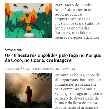
Paralisação do Fundo
Amazônia e inércia do
Governo federal
empurraram para os
governadores o desafio de
conter as queimadas
florestais, mas faltam
recursos e ações eficientes
FOTOGALERIA
Os 46 hectares engolidos pelo fogo no Parque
do Cocó, no Ceará, em imagens
BEATRIZ JUCÁ
/
DAVI PINHEIRO
|
NOV 23, 2021 - 08:42
EST
Durante 22 horas, cerca de
70 brigadistas, bombeiros e
voluntários trabalharam
para conter as chamas e
evitar que o fogo atingisse o
coração de diversidade da
fauna e da flora do maior
parque natural urbano de