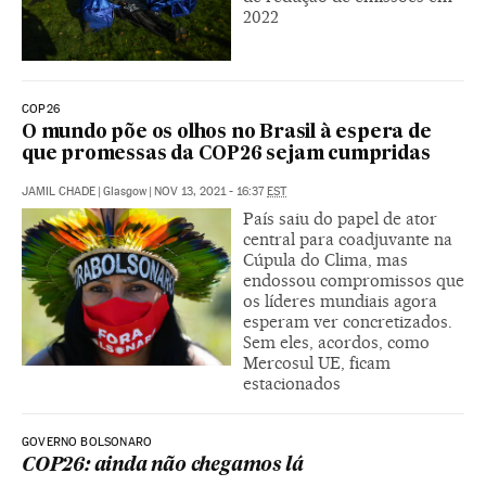
2022
COP26
O mundo põe os olhos no Brasil à espera de
que promessas da COP26 sejam cumpridas
JAMIL CHADE
|
Glasgow
|
NOV 13, 2021 - 16:37
EST
País saiu do papel de ator
central para coadjuvante na
Cúpula do Clima, mas
endossou compromissos que
os líderes mundiais agora
esperam ver concretizados.
Sem eles, acordos, como
Mercosul UE, ficam
estacionados
GOVERNO BOLSONARO
COP26: ainda não chegamos lá