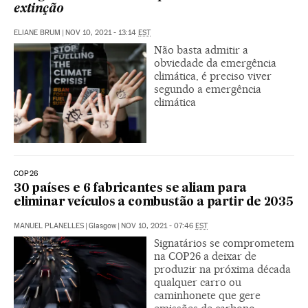
extinção
ELIANE BRUM
|
NOV 10, 2021 - 13:14
EST
Não basta admitir a
obviedade da emergência
climática, é preciso viver
segundo a emergência
climática
COP26
30 países e 6 fabricantes se aliam para
eliminar veículos a combustão a partir de 2035
MANUEL PLANELLES
|
Glasgow
|
NOV 10, 2021 - 07:46
EST
Signatários se comprometem
na COP26 a deixar de
produzir na próxima década
qualquer carro ou
caminhonete que gere