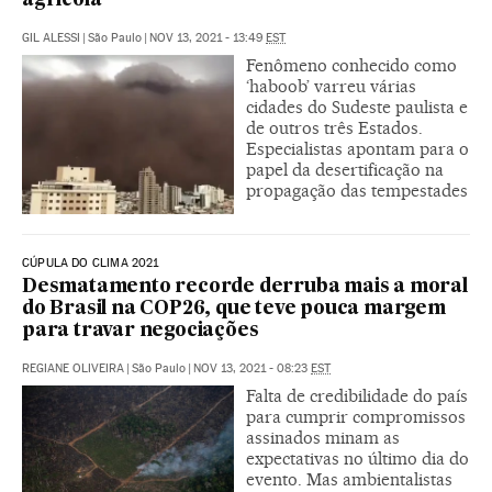
agrícola
GIL ALESSI
|
São Paulo
|
NOV 13, 2021 - 13:49
EST
Fenômeno conhecido como
‘haboob’ varreu várias
cidades do Sudeste paulista e
de outros três Estados.
Especialistas apontam para o
papel da desertificação na
propagação das tempestades
CÚPULA DO CLIMA 2021
Desmatamento recorde derruba mais a moral
do Brasil na COP26, que teve pouca margem
para travar negociações
REGIANE OLIVEIRA
|
São Paulo
|
NOV 13, 2021 - 08:23
EST
Falta de credibilidade do país
para cumprir compromissos
assinados minam as
expectativas no último dia do
evento. Mas ambientalistas