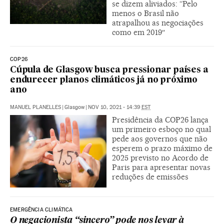
se dizem aliviados: “Pelo
menos o Brasil não
atrapalhou as negociações
como em 2019″
COP26
Cúpula de Glasgow busca pressionar países a
endurecer planos climáticos já no próximo
ano
MANUEL PLANELLES
|
Glasgow
|
NOV 10, 2021 - 14:39
EST
Presidência da COP26 lança
um primeiro esboço no qual
pede aos governos que não
esperem o prazo máximo de
2025 previsto no Acordo de
Paris para apresentar novas
reduções de emissões
EMERGÊNCIA CLIMÁTICA
O negacionista “sincero” pode nos levar à