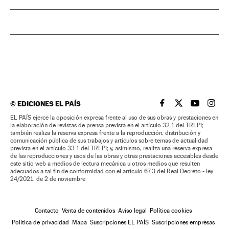
©
EDICIONES EL PAÍS
EL PAÍS BRASIL EN
EL PAÍS BRASI
EL PAÍS B
EL PA
EL PAÍS ejerce la oposición expresa frente al uso de sus obras y prestaciones en
la elaboración de revistas de prensa prevista en el artículo 32.1 del TRLPI;
también realiza la reserva expresa frente a la reproducción, distribución y
comunicación pública de sus trabajos y artículos sobre temas de actualidad
prevista en el artículo 33.1 del TRLPI; y, asimismo, realiza una reserva expresa
de las reproducciones y usos de las obras y otras prestaciones accesibles desde
este sitio web a medios de lectura mecánica u otros medios que resulten
adecuados a tal fin de conformidad con el artículo 67.3 del Real Decreto - ley
24/2021, de 2 de noviembre
Contacto
Venta de contenidos
Aviso legal
Política cookies
Política de privacidad
Mapa
Suscripciones EL PAÍS
Suscripciones empresas