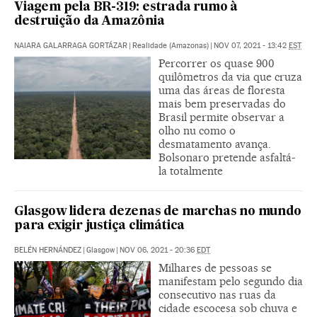
Viagem pela BR-319: estrada rumo à
destruição da Amazônia
NAIARA GALARRAGA GORTÁZAR
|
Realidade (Amazonas)
|
NOV 07, 2021 - 13:42
EST
Percorrer os quase 900
quilômetros da via que cruza
uma das áreas de floresta
mais bem preservadas do
Brasil permite observar a
olho nu como o
desmatamento avança.
Bolsonaro pretende asfaltá-
la totalmente
Glasgow lidera dezenas de marchas no mundo
para exigir justiça climática
BELÉN HERNÁNDEZ
|
Glasgow
|
NOV 06, 2021 - 20:36
EDT
Milhares de pessoas se
manifestam pelo segundo dia
consecutivo nas ruas da
cidade escocesa sob chuva e