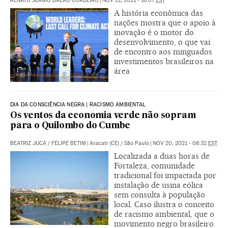
RENATO SÉRGIO BALAO CORDEIRO
|
NOV 21, 2021 - 16:07
EST
A história econômica das
nações mostra que o apoio à
inovação é o motor do
desenvolvimento, o que vai
de encontro aos minguados
investimentos brasileiros na
área
DIA DA CONSCIÊNCIA NEGRA | RACISMO AMBIENTAL
Os ventos da economia verde não sopram
para o Quilombo do Cumbe
BEATRIZ JUCÁ
/
FELIPE BETIM
|
Aracati (CE) / São Paulo
|
NOV 20, 2021 - 08:32
EST
Localizada a duas horas de
Fortaleza, comunidade
tradicional foi impactada por
instalação de usina eólica
sem consulta à população
local. Caso ilustra o conceito
de racismo ambiental, que o
movimento negro brasileiro