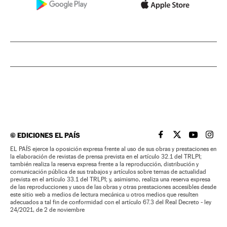
©
EDICIONES EL PAÍS
EL PAÍS BRASIL EN
EL PAÍS BRASI
EL PAÍS B
EL PA
EL PAÍS ejerce la oposición expresa frente al uso de sus obras y prestaciones en
la elaboración de revistas de prensa prevista en el artículo 32.1 del TRLPI;
también realiza la reserva expresa frente a la reproducción, distribución y
comunicación pública de sus trabajos y artículos sobre temas de actualidad
prevista en el artículo 33.1 del TRLPI; y, asimismo, realiza una reserva expresa
de las reproducciones y usos de las obras y otras prestaciones accesibles desde
este sitio web a medios de lectura mecánica u otros medios que resulten
adecuados a tal fin de conformidad con el artículo 67.3 del Real Decreto - ley
24/2021, de 2 de noviembre