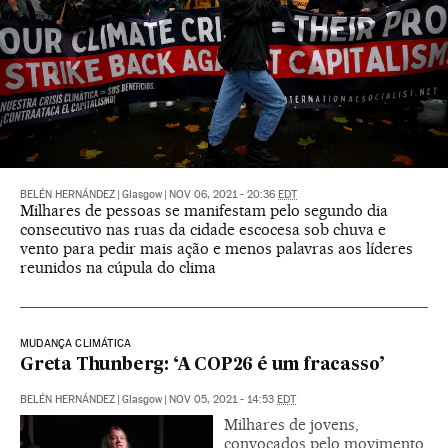
BELÉN HERNÁNDEZ
|
Glasgow
|
NOV 06, 2021 - 20:36
EDT
Milhares de pessoas se manifestam pelo segundo dia
consecutivo nas ruas da cidade escocesa sob chuva e
vento para pedir mais ação e menos palavras aos líderes
reunidos na cúpula do clima
MUDANÇA CLIMÁTICA
Greta Thunberg: ‘A COP26 é um fracasso’
BELÉN HERNÁNDEZ
|
Glasgow
|
NOV 05, 2021 - 14:53
EDT
Milhares de jovens,
convocados pelo movimento