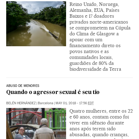
Reino Unido, Noruega,
Alemanha, EUA, Países
Baixos e 17 doadores
privados norte-americanos
se comprometem na Cúpula
do Clima de Glasgow a
apoiar com um
financiamento direto os
povos nativos e as
comunidades locais,
guardiões de 80% da
biodiversidade da Terra
ABUSO DE MENORES
Quando o agressor sexual é seu tio
BELÉN HERNÁNDEZ
|
Barcelona
|
MAY 01, 2018 - 17:56
EDT
Quatro mulheres, entre os 22
e 60 anos, contam como foi
viver em silêncio durante
anos após terem sido
abusadas, quando crianças,