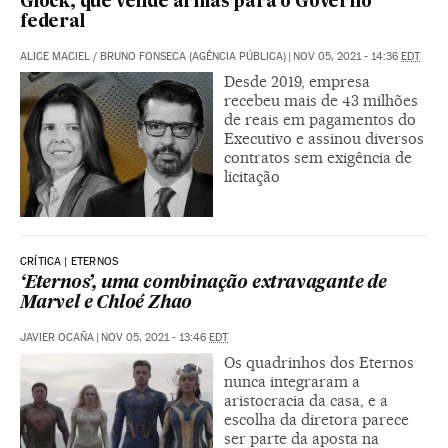
Glock, que vende armas para o Governo
federal
ALICE MACIEL / BRUNO FONSECA (AGÊNCIA PÚBLICA)
|
NOV 05, 2021 - 14:36
EDT
Desde 2019, empresa
recebeu mais de 43 milhões
de reais em pagamentos do
Executivo e assinou diversos
contratos sem exigência de
licitação
CRÍTICA | ETERNOS
‘Eternos’, uma combinação extravagante de
Marvel e Chloé Zhao
JAVIER OCAÑA
|
NOV 05, 2021 - 13:46
EDT
Os quadrinhos dos Eternos
nunca integraram a
aristocracia da casa, e a
escolha da diretora parece
ser parte da aposta na