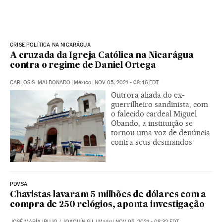
CRISE POLÍTICA NA NICARÁGUA
A cruzada da Igreja Católica na Nicarágua
contra o regime de Daniel Ortega
CARLOS S. MALDONADO
|
México
|
NOV 05, 2021 - 08:46
EDT
Outrora aliada do ex-
guerrilheiro sandinista, com
o falecido cardeal Miguel
Obando, a instituição se
tornou uma voz de denúncia
contra seus desmandos
PDVSA
Chavistas lavaram 5 milhões de dólares com a
compra de 250 relógios, aponta investigação
JOSÉ MARÍA IRUJO
/
JOAQUÍN GIL
|
Madri
|
NOV 05, 2021 - 08:32
EDT