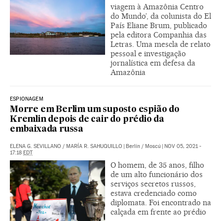
viagem à Amazônia Centro
do Mundo’, da colunista do El
País Eliane Brum, publicado
pela editora Companhia das
Letras. Uma mescla de relato
pessoal e investigação
jornalística em defesa da
Amazônia
ESPIONAGEM
Morre em Berlim um suposto espião do
Kremlin depois de cair do prédio da
embaixada russa
ELENA G. SEVILLANO
/
MARÍA R. SAHUQUILLO
|
Berlín / Moscú
|
NOV 05, 2021 -
17:18
EDT
O homem, de 35 anos, filho
de um alto funcionário dos
serviços secretos russos,
estava credenciado como
diplomata. Foi encontrado na
calçada em frente ao prédio