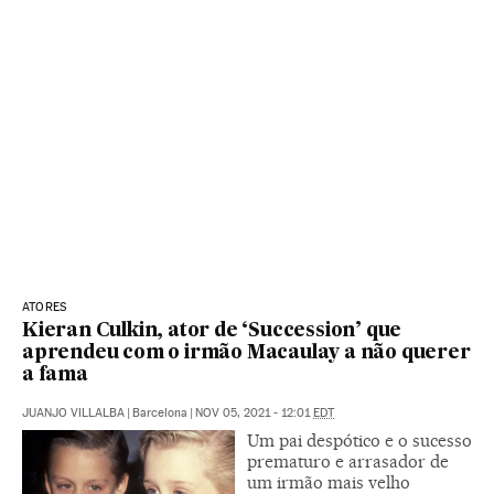
ATORES
Kieran Culkin, ator de ‘Succession’ que
aprendeu com o irmão Macaulay a não querer
a fama
JUANJO VILLALBA
|
Barcelona
|
NOV 05, 2021 - 12:01
EDT
Um pai despótico e o sucesso
prematuro e arrasador de
um irmão mais velho