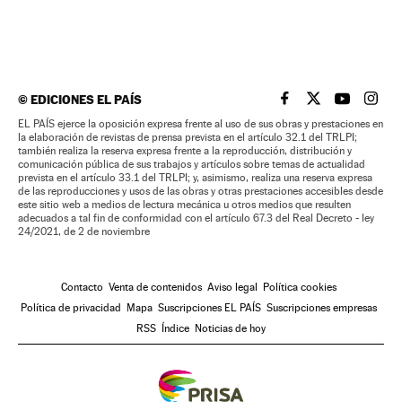
©
EDICIONES EL PAÍS
EL PAÍS BRASIL EN
EL PAÍS BRASI
EL PAÍS B
EL PA
EL PAÍS ejerce la oposición expresa frente al uso de sus obras y prestaciones en
la elaboración de revistas de prensa prevista en el artículo 32.1 del TRLPI;
también realiza la reserva expresa frente a la reproducción, distribución y
comunicación pública de sus trabajos y artículos sobre temas de actualidad
prevista en el artículo 33.1 del TRLPI; y, asimismo, realiza una reserva expresa
de las reproducciones y usos de las obras y otras prestaciones accesibles desde
este sitio web a medios de lectura mecánica u otros medios que resulten
adecuados a tal fin de conformidad con el artículo 67.3 del Real Decreto - ley
24/2021, de 2 de noviembre
Contacto
Venta de contenidos
Aviso legal
Política cookies
Política de privacidad
Mapa
Suscripciones EL PAÍS
Suscripciones empresas
RSS
Índice
Noticias de hoy