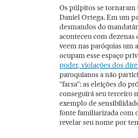
Os púlpitos se tornaram 
Daniel Ortega. Em um paí
desmandos do mandatá
aconteceu com dezenas de
veem nas paróquias um al
ocupam esse espaço priv
poder, violações dos dir
paroquianos a não partic
“farsa”: as eleições do 
conseguirá seu terceiro 
exemplo de sensibilida
fonte familiarizada com 
revelar seu nome por tem