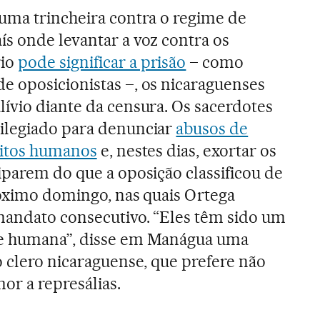
uma trincheira contra o regime de
s onde levantar a voz contra os
rio
pode significar a prisão
– como
 oposicionistas –, os nicaraguenses
ívio diante da censura. Os sacerdotes
ilegiado para denunciar
abusos de
eitos humanos
e, nestes dias, exortar os
iparem do que a oposição classificou de
próximo domingo, nas quais Ortega
mandato consecutivo. “Eles têm sido um
de humana”, disse em Manágua uma
o clero nicaraguense, que prefere não
or a represálias.