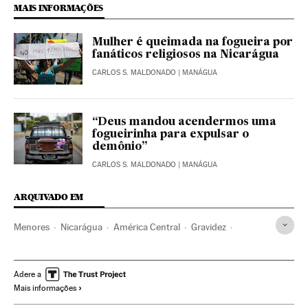
MAIS INFORMAÇÕES
Mulher é queimada na fogueira por
fanáticos religiosos na Nicarágua
CARLOS S. MALDONADO
| MANÁGUA
“Deus mandou acendermos uma
fogueirinha para expulsar o
demônio”
CARLOS S. MALDONADO
| MANÁGUA
ARQUIVADO EM
Menores
Nicarágua
América Central
Gravidez
Reprodução
América Latina
América
Medicina
Saúde
Grupos sociais
Sociedade
Adere a
Mais informações