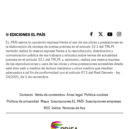
©
EDICIONES EL PAÍS
EL PAÍS BRASIL EN
EL PAÍS BRASI
EL PAÍS B
EL PA
EL PAÍS ejerce la oposición expresa frente al uso de sus obras y prestaciones en
la elaboración de revistas de prensa prevista en el artículo 32.1 del TRLPI;
también realiza la reserva expresa frente a la reproducción, distribución y
comunicación pública de sus trabajos y artículos sobre temas de actualidad
prevista en el artículo 33.1 del TRLPI; y, asimismo, realiza una reserva expresa
de las reproducciones y usos de las obras y otras prestaciones accesibles desde
este sitio web a medios de lectura mecánica u otros medios que resulten
adecuados a tal fin de conformidad con el artículo 67.3 del Real Decreto - ley
24/2021, de 2 de noviembre
Contacto
Venta de contenidos
Aviso legal
Política cookies
Política de privacidad
Mapa
Suscripciones EL PAÍS
Suscripciones empresas
RSS
Índice
Noticias de hoy