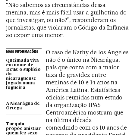
“Não sabemos as circunstâncias dessa
menina, mas é mais fácil usar a guilhotina do
que investigar, ou não?”, responderam os
jornalistas, que violaram o Código da Infância
ao expor uma menor.
O caso de Kathy de los Angeles
MAIS INFORMAÇÕES
não é o único na Nicarágua,
Queimada viva
em nome de
país que conta com a maior
Deus: o suplício
taxa de gravidez entre
da
nicaraguense
meninas de 10 e 14 anos na
jogada numa
fogueira
América Latina. Estatísticas
oficiais reunidas num estudo
da organização IPAS
A Nicarágua de
Ortega
Centroamérica mostram que
na última década –
Turquia
coincidindo com os 10 anos de
propõe anistiar
quem fez sexo
governo do presidente Daniel