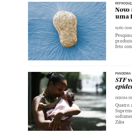
REPRODU
Novo
uma f
NUÑO DOM
Pesquis
produzid
feto com
PANDEMIA
STF v
epide
DEBORA DI
Quatro 
Supremo 
sofrimen
Zika