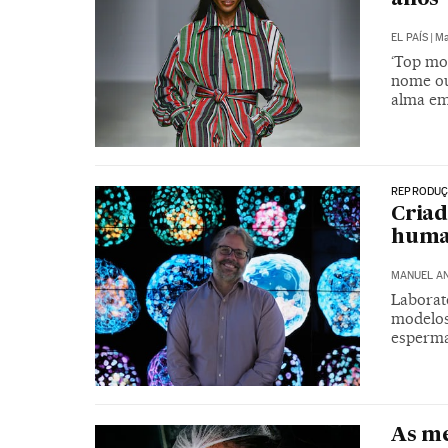
EL PAÍS
|
Ma
‘Top mod
nome ou
alma em
REPRODU
Criad
human
MANUEL A
Laborató
modelos
esperma
As me