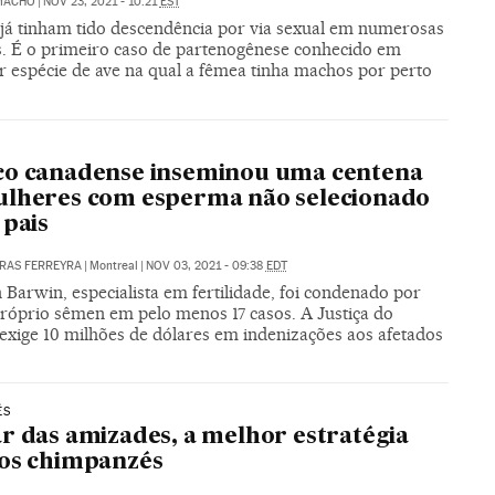
MACHO
|
NOV 23, 2021 - 10:21
EST
já tinham tido descendência por via sexual em numerosas
s. É o primeiro caso de partenogênese conhecido em
r espécie de ave na qual a fêmea tinha machos por perto
co canadense inseminou uma centena
ulheres com esperma não selecionado
 pais
RAS FERREYRA
|
Montreal
|
NOV 03, 2021 - 09:38
EDT
Barwin, especialista em fertilidade, foi condenado por
próprio sêmen em pelo menos 17 casos. A Justiça do
exige 10 milhões de dólares em indenizações aos afetados
ÉS
r das amizades, a melhor estratégia
os chimpanzés