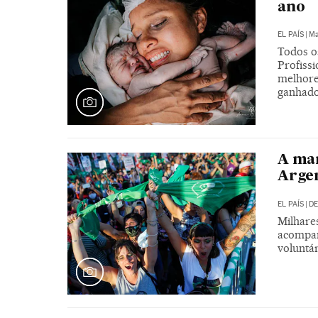
ano
EL PAÍS
|
Ma
Todos o
Profiss
melhore
ganhad
A mar
Argen
EL PAÍS
|
DE
Milhare
acompan
voluntár