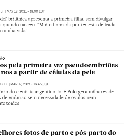
dri
|
MAY 18, 2021 - 18:09
EDT
el’ britânica apresenta a primeira filha, sem divulgar
 quando nasceu. “Muito honrada por ter esta delicada
 minha vida”
ÇÃO
os pela primeira vez pseudoembriões
os a partir de células da pele
NSEDE
|
MAR 17, 2021 - 16:45
EDT
rio do cientista argentino José Polo gera milhares de
 de embrião sem necessidade de óvulos nem
tozoides
lhores fotos de parto e pós-parto do