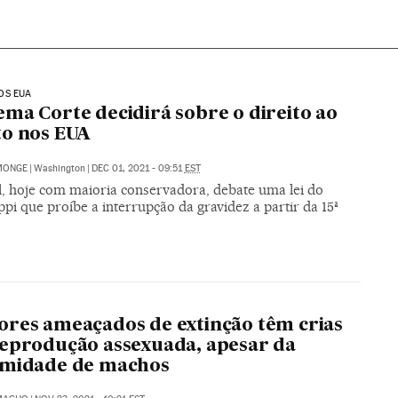
OS EUA
ma Corte decidirá sobre o direito ao
o nos EUA
MONGE
|
Washington
|
DEC 01, 2021 - 09:51
EST
l, hoje com maioria conservadora, debate uma lei do
ppi que proíbe a interrupção da gravidez a partir da 15ª
res ameaçados de extinção têm crias
eprodução assexuada, apesar da
imidade de machos