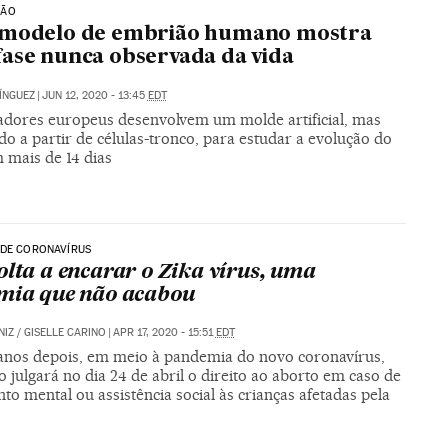
ÇÃO
 modelo de embrião humano mostra
ase nunca observada da vida
ÍNGUEZ
|
JUN 12, 2020 - 13:45
EDT
adores europeus desenvolvem um molde artificial, mas
o a partir de células-tronco, para estudar a evolução do
 mais de 14 dias
 DE CORONAVÍRUS
olta a encarar o Zika vírus, uma
mia que não acabou
NIZ
/
GISELLE CARINO
|
APR 17, 2020 - 15:51
EDT
anos depois, em meio à pandemia do novo coronavírus,
julgará no dia 24 de abril o direito ao aborto em caso de
to mental ou assistência social às crianças afetadas pela