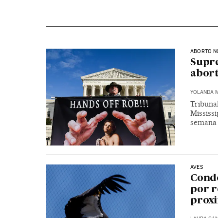
ABORTO N
Supre
abort
YOLANDA 
Tribuna
Mississi
semana
AVES
Condo
por r
prox