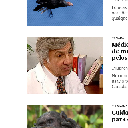
LAURA CA
Fêmeas 
ocasiõe
qualque
CANADÁ
Médi
de m
pelos
JAIME POR
Norman 
usar o 
Canadá 
CHIMPANZ
Cuida
para 