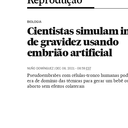
BIOLOGIA
Cientistas simulam in
de gravidez usando
embrião artificial
NUÑO DOMÍNGUEZ
|
DEC 08, 2021 - 08:59
EST
Pseudoembriões com células-tronco humanas pod
era de domínio das técnicas para gerar um bebê o
aborto sem efeitos colaterais