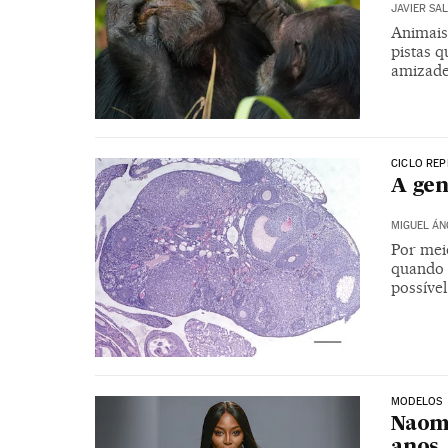
JAVIER SA
Animais
pistas q
amizade
CICLO RE
A gen
MIGUEL ÁN
Por meio
quando 
possível
MODELOS
Naomi
anos