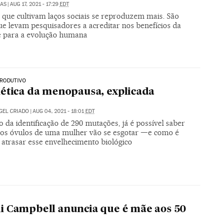
LAS
|
AUG 17, 2021 - 17:29
EDT
 que cultivam laços sociais se reproduzem mais. São
ue levam pesquisadores a acreditar nos benefícios da
 para a evolução humana
PRODUTIVO
ética da menopausa, explicada
GEL CRIADO
|
AUG 04, 2021 - 18:01
EDT
 da identificação de 290 mutações, já é possível saber
os óvulos de uma mulher vão se esgotar —e como é
 atrasar esse envelhecimento biológico
 Campbell anuncia que é mãe aos 50