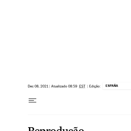
Pular para o conteúdo
ESPAÑA
Dec 08, 2021
|
Atualizado 08:59
EST
|
Edição:
Reprodução