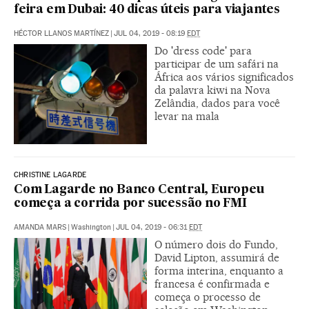
feira em Dubai: 40 dicas úteis para viajantes
HÉCTOR LLANOS MARTÍNEZ
|
JUL 04, 2019 - 08:19
EDT
Do 'dress code' para
participar de um safári na
África aos vários significados
da palavra kiwi na Nova
Zelândia, dados para você
levar na mala
CHRISTINE LAGARDE
Com Lagarde no Banco Central, Europeu
começa a corrida por sucessão no FMI
AMANDA MARS
|
Washington
|
JUL 04, 2019 - 06:31
EDT
O número dois do Fundo,
David Lipton, assumirá de
forma interina, enquanto a
francesa é confirmada e
começa o processo de