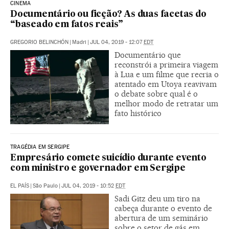
CINEMA
Documentário ou ficção? As duas facetas do
“baseado em fatos reais”
GREGORIO BELINCHÓN
|
Madri
|
JUL 04, 2019 - 12:07
EDT
Documentário que
reconstrói a primeira viagem
à Lua e um filme que recria o
atentado em Utoya reavivam
o debate sobre qual é o
melhor modo de retratar um
fato histórico
TRAGÉDIA EM SERGIPE
Empresário comete suicídio durante evento
com ministro e governador em Sergipe
EL PAÍS
|
São Paulo
|
JUL 04, 2019 - 10:52
EDT
Sadi Gitz deu um tiro na
cabeça durante o evento de
abertura de um seminário
sobre o setor de gás em