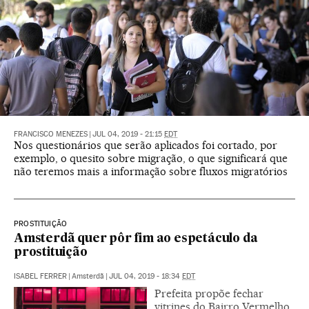
FRANCISCO MENEZES
|
JUL 04, 2019 - 21:15
EDT
Nos questionários que serão aplicados foi cortado, por
exemplo, o quesito sobre migração, o que significará que
não teremos mais a informação sobre fluxos migratórios
PROSTITUIÇÃO
Amsterdã quer pôr fim ao espetáculo da
prostituição
ISABEL FERRER
|
Amsterdã
|
JUL 04, 2019 - 18:34
EDT
Prefeita propõe fechar
vitrines do Bairro Vermelho