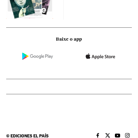
Baixe o app
©
EDICIONES EL PAÍS
EL PAÍS BRASIL EN
EL PAÍS BRASI
EL PAÍS B
EL PA