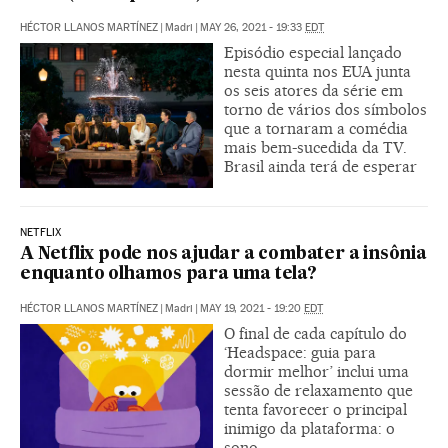
HÉCTOR LLANOS MARTÍNEZ
|
Madri
|
MAY 26, 2021 - 19:33
EDT
Episódio especial lançado
nesta quinta nos EUA junta
os seis atores da série em
torno de vários dos símbolos
que a tornaram a comédia
mais bem-sucedida da TV.
Brasil ainda terá de esperar
NETFLIX
A Netflix pode nos ajudar a combater a insônia
enquanto olhamos para uma tela?
HÉCTOR LLANOS MARTÍNEZ
|
Madri
|
MAY 19, 2021 - 19:20
EDT
O final de cada capítulo do
‘Headspace: guia para
dormir melhor’ inclui uma
sessão de relaxamento que
tenta favorecer o principal
inimigo da plataforma: o
sono