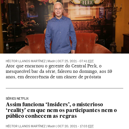
HÉCTOR LLANOS MARTÍNEZ
|
Madri
|
OCT 25, 2021 - 07:41
EDT
Ator que encarnou o gerente do Central Perk, o
inesquecível bar da série, faleceu no domingo, aos 59
anos, em decorrência de um câncer de próstata
SÉRIES NETFLIX
Assim funciona ‘Insiders’, o misterioso
‘reality’ em que nem os participantes nem o
público conhecem as regras
HÉCTOR LLANOS MARTÍNEZ
|
Madri
|
OCT 20, 2021 - 17:03
EDT