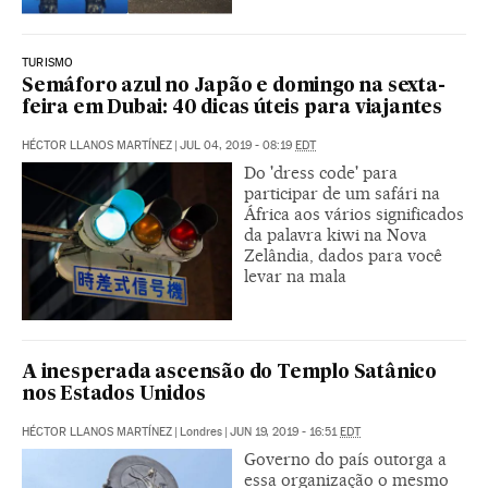
TURISMO
Semáforo azul no Japão e domingo na sexta-
feira em Dubai: 40 dicas úteis para viajantes
HÉCTOR LLANOS MARTÍNEZ
|
JUL 04, 2019 - 08:19
EDT
Do 'dress code' para
participar de um safári na
África aos vários significados
da palavra kiwi na Nova
Zelândia, dados para você
levar na mala
A inesperada ascensão do Templo Satânico
nos Estados Unidos
HÉCTOR LLANOS MARTÍNEZ
|
Londres
|
JUN 19, 2019 - 16:51
EDT
Governo do país outorga a
essa organização o mesmo