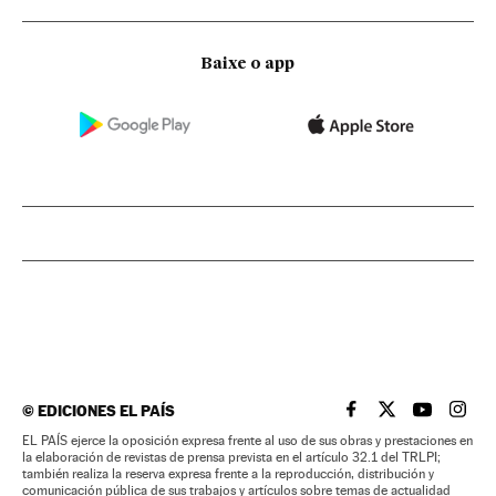
Baixe o app
©
EDICIONES EL PAÍS
EL PAÍS BRASIL EN
EL PAÍS BRASI
EL PAÍS B
EL PA
EL PAÍS ejerce la oposición expresa frente al uso de sus obras y prestaciones en
la elaboración de revistas de prensa prevista en el artículo 32.1 del TRLPI;
también realiza la reserva expresa frente a la reproducción, distribución y
comunicación pública de sus trabajos y artículos sobre temas de actualidad