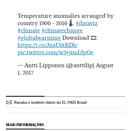
Temperature anomalies arranged by
country 1900 - 2016 🌡.
#dataviz
#climate
#climatechange
#globalwarming
Download 🎞:
https://t.co/JnaU0tKDlc
pic.twitter.com/w3yjmddpOe
— Antti Lipponen (@anttilip)
August
1, 2017
Receba o boletim diário do EL PAÍS Brasil
MAIS INFORMAÇÕES