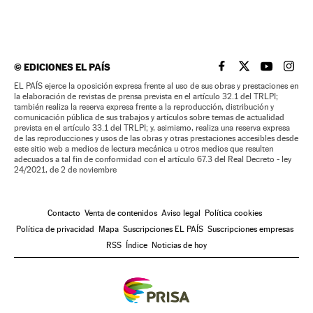
©
EDICIONES EL PAÍS
EL PAÍS BRASIL EN
EL PAÍS BRASI
EL PAÍS B
EL PA
EL PAÍS ejerce la oposición expresa frente al uso de sus obras y prestaciones en
la elaboración de revistas de prensa prevista en el artículo 32.1 del TRLPI;
también realiza la reserva expresa frente a la reproducción, distribución y
comunicación pública de sus trabajos y artículos sobre temas de actualidad
prevista en el artículo 33.1 del TRLPI; y, asimismo, realiza una reserva expresa
de las reproducciones y usos de las obras y otras prestaciones accesibles desde
este sitio web a medios de lectura mecánica u otros medios que resulten
adecuados a tal fin de conformidad con el artículo 67.3 del Real Decreto - ley
24/2021, de 2 de noviembre
Contacto
Venta de contenidos
Aviso legal
Política cookies
Política de privacidad
Mapa
Suscripciones EL PAÍS
Suscripciones empresas
RSS
Índice
Noticias de hoy