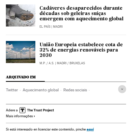
Cadáveres desaparecidos durante
décadas sob geleiras suíças
emergem com aquecimento global
EL PAÍS
| MADRI
União Europeia estabelece cota de
32% de energias renováveis ​​para
2030
M.P.
/
A.S.
| MADRI / BRUXELAS
ARQUIVADO EM
Twitter
Aquecimento global
Redes sociais
Mudança climática
Internet
Meio ambiente
Comunicações
Verne
Adere a
Mais informações
aquí
Si está interesado en licenciar este contenido, pinche