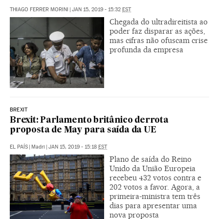
THIAGO FERRER MORINI
|
JAN 15, 2019 - 15:32
EST
Chegada do ultradireitista ao
poder faz disparar as ações,
mas cifras não ofuscam crise
profunda da empresa
BREXIT
Brexit: Parlamento britânico derrota
proposta de May para saída da UE
EL PAÍS
|
Madri
|
JAN 15, 2019 - 15:18
EST
Plano de saída do Reino
Unido da União Europeia
recebeu 432 votos contra e
202 votos a favor. Agora, a
primeira-ministra tem três
dias para apresentar uma
nova proposta