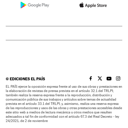
©
EDICIONES EL PAÍS
EL PAÍS BRASIL EN
EL PAÍS BRASI
EL PAÍS B
EL PA
EL PAÍS ejerce la oposición expresa frente al uso de sus obras y prestaciones en
la elaboración de revistas de prensa prevista en el artículo 32.1 del TRLPI;
también realiza la reserva expresa frente a la reproducción, distribución y
comunicación pública de sus trabajos y artículos sobre temas de actualidad
prevista en el artículo 33.1 del TRLPI; y, asimismo, realiza una reserva expresa
de las reproducciones y usos de las obras y otras prestaciones accesibles desde
este sitio web a medios de lectura mecánica u otros medios que resulten
adecuados a tal fin de conformidad con el artículo 67.3 del Real Decreto - ley
24/2021, de 2 de noviembre