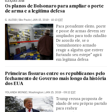
ELEIÇÕES 2018
Os planos de Bolsonaro para ampliar o porte
de arma e a legítima defesa
G. ALESSI
|
São Paulo
|
JAN 15, 2019 - 10:13
EST
Para presidente eleito, porte
e posse de armas devem ser
ampliados para todo cidadão
De acordo ele, se o
“caminhoneiro armado
reagir a alguém que estiver
furtando seu estepe" agirá
em legítima defesa
Primeiras fissuras entre os republicanos pelo
fechamento de Governo mais longo da história
dos EUA
YOLANDA MONGE
|
Washington
|
JAN 15, 2019 - 09:12
EST
Trump recusa proposta de
aliado de seu próprio partido
para reabrir