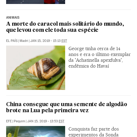
ANIMAIS
A morte do caracol mais solitário do mundo,
que levou com ele toda sua espécie
EL PAÍS
|
Madri
|
JAN 15, 2019 - 15:13
EST
George tinha cerca de 14
anos e era o último exemplar
da 'Achatinella apexfulva',
endêmica do Havaí
China consegue que uma semente de algodão
brote na Lua pela primeira vez
EFE
|
Pequim
|
JAN 15, 2019 - 13:53
EST
Conquista faz parte dos
experimentos da Sonda