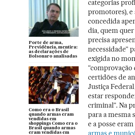
categorias profi
promotores), e
concedida apen
dia, quem quer 
precisa apresen
Porte de arma,
necessidade” p
Previdência, mentira:
as declarações de
Bolsonaro analisadas
exigida no mo
“comprovação d
certidões de a
Justiça Federal,
estar responden
criminal”. Na p
Como era o Brasil
para a mesma s
quando armas eram
vendidas em
e a posse eram
shoppings Como era o
Brasil quando armas
armas e muniç
eram vendidas em