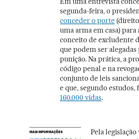
Em uma entrevista conced
segunda-feira, o presiden
conceder o porte
(direit
uma arma em casa) para a
conceito de excludente de
que podem ser alegadas
punição. Na prática, a pr
código penal e na revog
conjunto de leis sancion
e que, segundo estudos, 
160.000 vidas
.
Pela legislação
MAIS INFORMAÇÕES