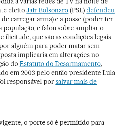
ida a várias redes de TV na noite de
te eleito
Jair Bolsonaro
(PSL)
defendeu
o de carregar arma) e a posse (poder ter
 população, e falou sobre ampliar o
 ilicitude, que são as condições legais
 por alguém para poder matar sem
oposta implicaria em alterações no
ação do
Estatuto do Desarmamento
,
ado em 2003 pelo então presidente Lula
foi responsável por
salvar mais de
 vigente, o porte só é permitido para