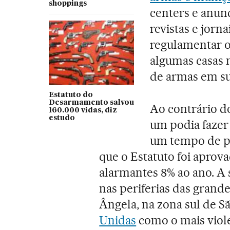
shoppings
centers e anunc
revistas e jorn
regulamentar 
algumas casas 
de armas em su
Estatuto do
Desarmamento salvou
Ao contrário d
160.000 vidas, diz
estudo
um podia fazer 
um tempo de pa
que o Estatuto foi aprova
alarmantes 8% ao ano. A 
nas periferias das grande
Ângela, na zona sul de S
Unidas
como o mais vio