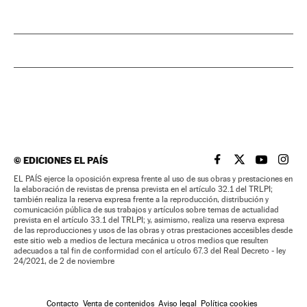
©
EDICIONES EL PAÍS
EL PAÍS BRASIL EN
EL PAÍS BRASI
EL PAÍS B
EL PA
EL PAÍS ejerce la oposición expresa frente al uso de sus obras y prestaciones en
la elaboración de revistas de prensa prevista en el artículo 32.1 del TRLPI;
también realiza la reserva expresa frente a la reproducción, distribución y
comunicación pública de sus trabajos y artículos sobre temas de actualidad
prevista en el artículo 33.1 del TRLPI; y, asimismo, realiza una reserva expresa
de las reproducciones y usos de las obras y otras prestaciones accesibles desde
este sitio web a medios de lectura mecánica u otros medios que resulten
adecuados a tal fin de conformidad con el artículo 67.3 del Real Decreto - ley
24/2021, de 2 de noviembre
Contacto
Venta de contenidos
Aviso legal
Política cookies