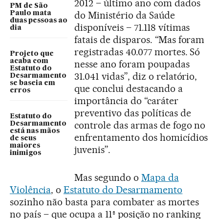
2012 – último ano com dados
PM de São
do Ministério da Saúde
Paulo mata
duas pessoas ao
disponíveis – 71.118 vítimas
dia
fatais de disparos. “Mas foram
registradas 40.077 mortes. Só
Projeto que
acaba com
nesse ano foram poupadas
Estatuto do
31.041 vidas”, diz o relatório,
Desarmamento
se baseia em
que conclui destacando a
erros
importância do “caráter
preventivo das políticas de
Estatuto do
controle das armas de fogo no
Desarmamento
está nas mãos
enfrentamento dos homicídios
de seus
maiores
juvenis”.
inimigos
Mas segundo o
Mapa da
Violência
, o
Estatuto do Desarmamento
sozinho não basta para combater as mortes
no país – que ocupa a 11ª posição no ranking