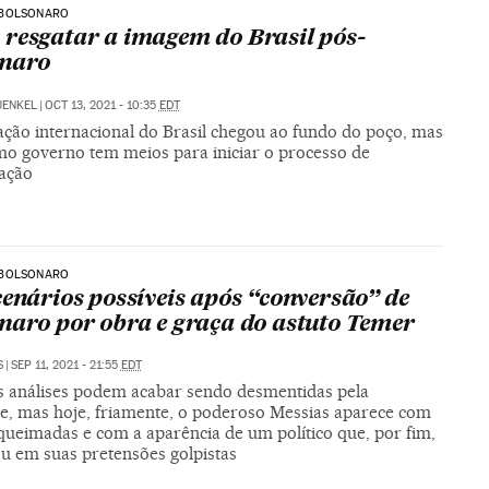
BOLSONARO
resgatar a imagem do Brasil pós-
onaro
UENKEL
|
OCT 13, 2021 - 10:35
EDT
ação internacional do Brasil chegou ao fundo do poço, mas
mo governo tem meios para iniciar o processo de
ação
BOLSONARO
cenários possíveis após “conversão” de
naro por obra e graça do astuto Temer
S
|
SEP 11, 2021 - 21:55
EDT
s análises podem acabar sendo desmentidas pela
de, mas hoje, friamente, o poderoso Messias aparece com
queimadas e com a aparência de um político que, por fim,
ou em suas pretensões golpistas