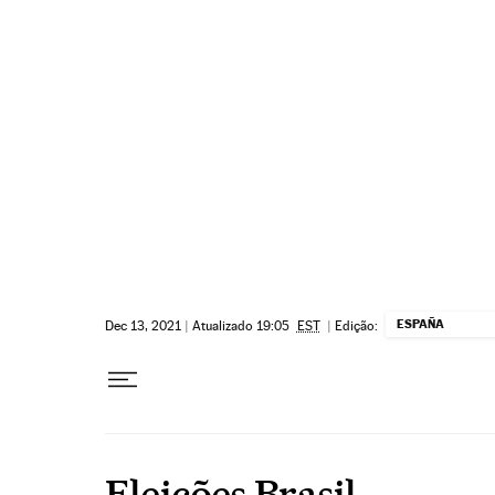
Pular para o conteúdo
ESPAÑA
Dec 13, 2021
|
Atualizado 19:05
EST
|
Edição:
Eleições Brasil