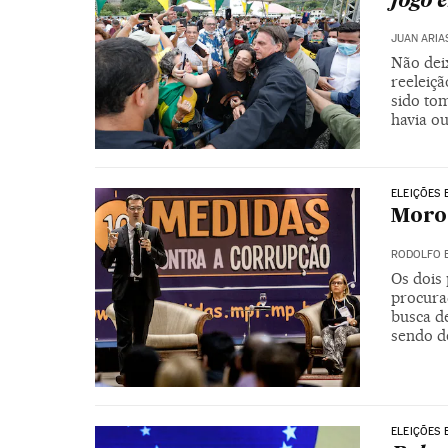
jogo 
JUAN ARIA
Não dei
reeleiç
sido tom
havia o
ELEIÇÕES 
Moro 
RODOLFO 
Os dois 
procura
busca de
sendo de
ELEIÇÕES 