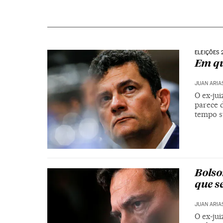
ELEIÇÕES 
Em qu
JUAN ARIA
O ex-ju
parece d
tempo s
Bolso
que s
JUAN ARIA
O ex-jui