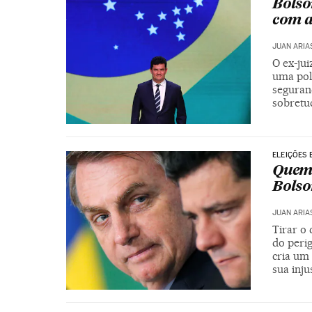
Bolso
com a
JUAN ARIA
O ex-ju
uma polí
seguran
sobretu
ELEIÇÕES 
Quem 
Bolso
JUAN ARIA
Tirar o 
do perig
cria um
sua inj