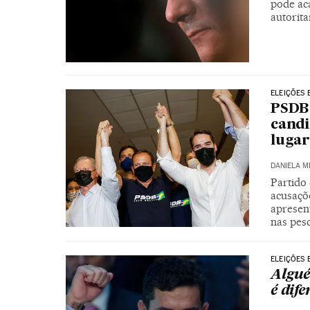
pode ac
autorita
ELEIÇÕES 
PSDB 
candi
lugar
DANIELA M
Partido 
acusaçõe
apresen
nas pes
ELEIÇÕES 
Algué
é dif