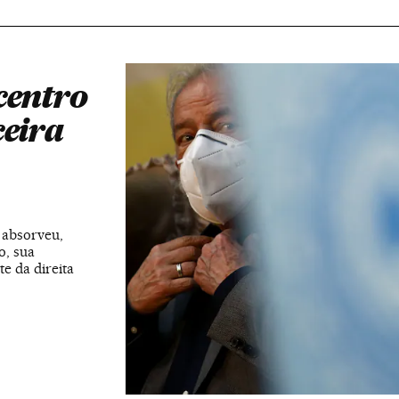
centro
ceira
 absorveu,
o, sua
te da direita