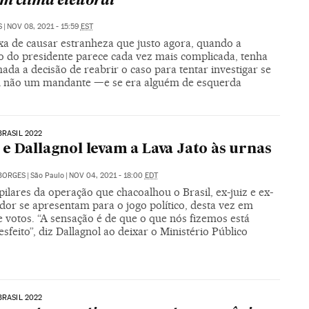
em clima eleitoral
S
|
NOV 08, 2021 - 15:59
EST
xa de causar estranheza que justo agora, quando a
ão do presidente parece cada vez mais complicada, tenha
ada a decisão de reabrir o caso para tentar investigar se
u não um mandante —e se era alguém de esquerda
BRASIL 2022
e Dallagnol levam a Lava Jato às urnas
BORGES
|
São Paulo
|
NOV 04, 2021 - 18:00
EDT
pilares da operação que chacoalhou o Brasil, ex-juiz e ex-
dor se apresentam para o jogo político, desta vez em
 votos. “A sensação é de que o que nós fizemos está
sfeito”, diz Dallagnol ao deixar o Ministério Público
BRASIL 2022