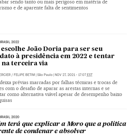
abar sendo tanto ou mais perigoso em matéria de
rismo e de aparente falta de sentimentos
BRASIL 2022
escolhe João Doria para ser seu
dato à presidência em 2022 e tentar
 na terceira via
ERCIER
/
FELIPE BETIM
|
São Paulo
|
NOV 27, 2021 - 17:07
EST
deixa prévias marcadas por falhas técnicas e trocas de
s com o desafio de aparar as arestas internas e se
tar como alternativa viável apesar de desempenho baixo
quisas
BRASIL 2020
m terá que explicar a Moro que a política
erente de condenar e absolver