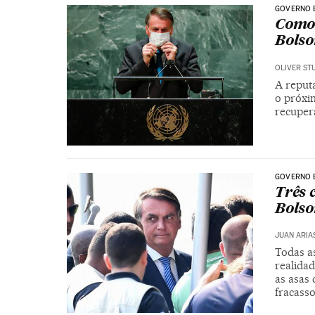
GOVERNO 
Como 
Bols
OLIVER ST
A reput
o próxi
recuper
GOVERNO 
Três 
Bolso
JUAN ARIA
Todas a
realida
as asas 
fracass