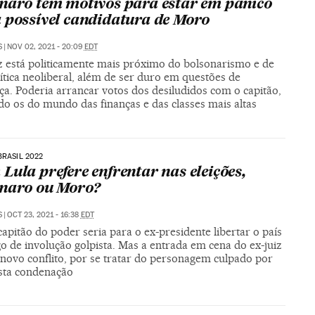
naro tem motivos para estar em pânico
 possível candidatura de Moro
S
|
NOV 02, 2021 - 20:09
EDT
iz está politicamente mais próximo do bolsonarismo e de
tica neoliberal, além de ser duro em questões de
ça. Poderia arrancar votos dos desiludidos com o capitão,
do os do mundo das finanças e das classes mais altas
BRASIL 2022
Lula prefere enfrentar nas eleições,
naro ou Moro?
S
|
OCT 23, 2021 - 16:38
EDT
capitão do poder seria para o ex-presidente libertar o país
o de involução golpista. Mas a entrada em cena do ex-juiz
 novo conflito, por se tratar do personagem culpado por
usta condenação