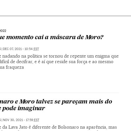
2022
e momento cai a máscara de Moro?
S
|
DEC 07, 2021 - 10:54
EST
iz nadando na política se tornou de repente um enigma que
ifícil de decifrar, e é aí que reside sua força e ao mesmo
ua fraqueza
naro e Moro talvez se pareçam mais do
e pode imaginar
S
|
NOV 30, 2021 - 17:59
EST
z da Lava Jato é diferente de Bolsonaro na aparência, mas