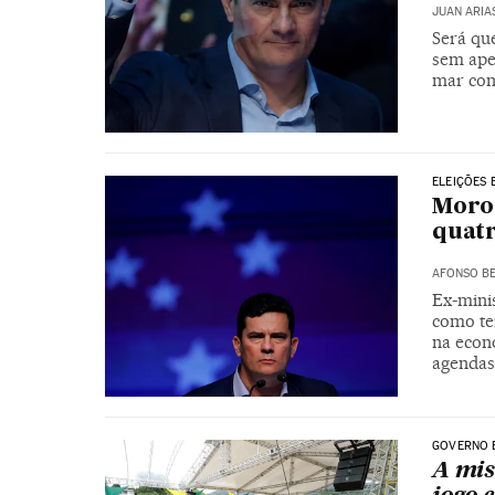
JUAN ARIA
Será que
sem ape
mar com
ELEIÇÕES 
Moro 
quatr
AFONSO BE
Ex-minis
como te
na econ
agendas 
GOVERNO 
A mis