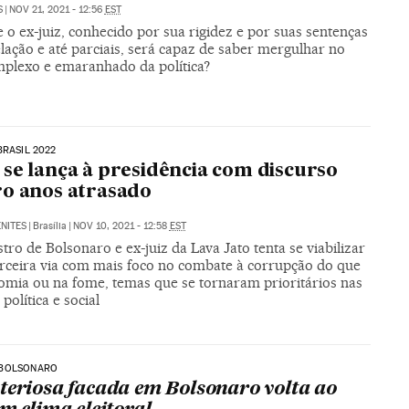
S
|
NOV 21, 2021 - 12:56
EST
 o ex-juiz, conhecido por sua rigidez e por suas sentenças
lação e até parciais, será capaz de saber mergulhar no
plexo e emaranhado da política?
BRASIL 2022
se lança à presidência com discurso
o anos atrasado
NITES
|
Brasília
|
NOV 10, 2021 - 12:58
EST
tro de Bolsonaro e ex-juiz da Lava Jato tenta se viabilizar
rceira via com mais foco no combate à corrupção do que
omia ou na fome, temas que se tornaram prioritários nas
política e social
BOLSONARO
teriosa facada em Bolsonaro volta ao