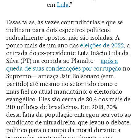
em
Lula
.”
Essas falas, às vezes contraditórias e que se
inclinam para dois espectros políticos
radicalmente opostos, não são isoladas. A
pouco mais de um ano das
eleições de 2022
, a
entrada do ex-presidente Luiz Inácio Lula da
Silva (PT) na corrida ao Planalto —
após a
queda de suas condenações por corrupção
no
Supremo— ameaça Jair Bolsonaro (sem
partido) até mesmo no setor tido como o
mais fiel ao atual mandatário: o eleitorado
evangélico. Eles são cerca de 30% dos mais de
210 milhões de brasileiros. Em 2018, 70%
dessa fatia da população entregou seu voto ao
candidato de ultradireita, que levou o debate
político para o campo da moral durante a
campanha, centrando seu discurso nos