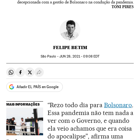
decepcionada com a gestão de Bolsonaro na condução da pandemia.
TONI PIRES
FELIPE BETIM
São Paulo -
JUN
28, 2021 - 09:08
EDT
Compartir en Whatsapp
Compartir en Facebook
Compartir en Twitter
Desplegar Redes Sociales
Añadir EL PAÍS en Google
“Rezo todo dia para
Bolsonaro
.
MAIS INFORMAÇÕES
Essa pandemia não tem nada a
ver com o Governo, e quando
ela veio achamos que era coisa
do apocalipse”, afirma uma