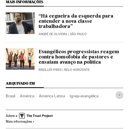
MAIS INFORMAÇÕES
“Há cegueira da esquerda para
entender a nova classe
trabalhadora”
ANDRÉ DE OLIVEIRA
| SÃO PAULO
Evangélicos progressistas reagem
contra homofobia de pastores e
ensaiam avanço na política
BREILLER PIRES
| BELO HORIZONTE
ARQUIVADO EM
Brasil
América
América Latina
Igreja evangélica
Jair Bolsonaro
Luiz Inacio Lula Da Silva
Ultradireita
Religião
Conservadores
Eleições Brasil 2022
Adere a
Mais informações
Eleições Brasil
Eleições