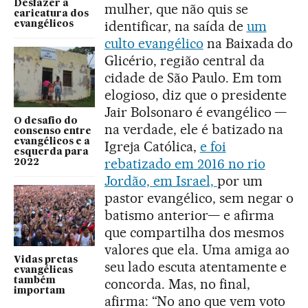
Desfazer a
mulher, que não quis se
caricatura dos
identificar, na saída de
um
evangélicos
culto evangélico
na Baixada do
Glicério, região central da
cidade de São Paulo. Em tom
elogioso, diz que o presidente
Jair Bolsonaro é evangélico —
O desafio do
na verdade, ele é batizado na
consenso entre
evangélicos e a
Igreja Católica,
e foi
esquerda para
rebatizado em 2016 no rio
2022
Jordão, em Israel,
por um
pastor evangélico, sem negar o
batismo anterior— e afirma
que compartilha dos mesmos
valores que ela. Uma amiga ao
Vidas pretas
seu lado escuta atentamente e
evangélicas
também
concorda. Mas, no final,
importam
afirma: “No ano que vem voto