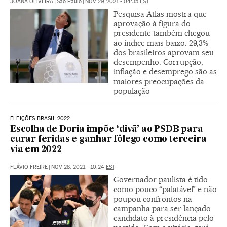
JOANA OLIVEIRA
|
São Paulo
|
NOV 29, 2021 - 04:35
EST
Pesquisa Atlas mostra que
aprovação à figura do
presidente também chegou
ao índice mais baixo: 29,3%
dos brasileiros aprovam seu
desempenho. Corrupção,
inflação e desemprego são as
maiores preocupações da
população
ELEIÇÕES BRASIL 2022
Escolha de Doria impõe ‘divã’ ao PSDB para
curar feridas e ganhar fôlego como terceira
via em 2022
FLÁVIO FREIRE
|
NOV 28, 2021 - 10:24
EST
Governador paulista é tido
como pouco “palatável” e não
poupou confrontos na
campanha para ser lançado
candidato à presidência pelo