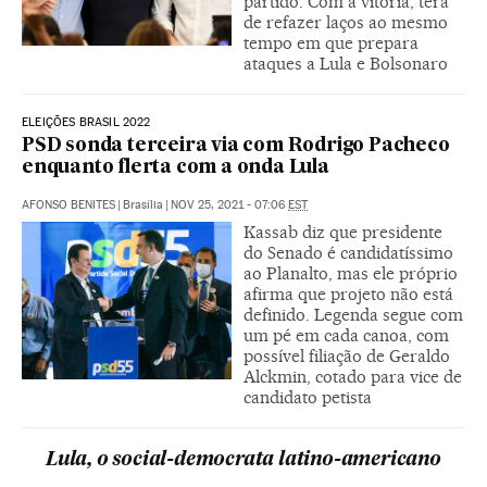
partido. Com a vitória, terá
de refazer laços ao mesmo
tempo em que prepara
ataques a Lula e Bolsonaro
ELEIÇÕES BRASIL 2022
PSD sonda terceira via com Rodrigo Pacheco
enquanto flerta com a onda Lula
AFONSO BENITES
|
Brasília
|
NOV 25, 2021 - 07:06
EST
Kassab diz que presidente
do Senado é candidatíssimo
ao Planalto, mas ele próprio
afirma que projeto não está
definido. Legenda segue com
um pé em cada canoa, com
possível filiação de Geraldo
Alckmin, cotado para vice de
candidato petista
Lula, o social-democrata latino-americano