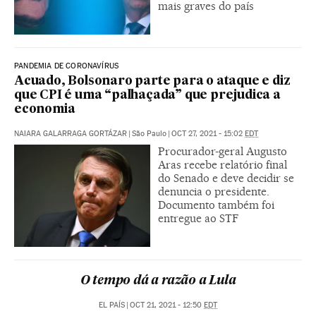
mais graves do país
PANDEMIA DE CORONAVÍRUS
Acuado, Bolsonaro parte para o ataque e diz
que CPI é uma “palhaçada” que prejudica a
economia
NAIARA GALARRAGA GORTÁZAR
|
São Paulo
|
OCT 27, 2021 - 15:02
EDT
Procurador-geral Augusto
Aras recebe relatório final
do Senado e deve decidir se
denuncia o presidente.
Documento também foi
entregue ao STF
O tempo dá a razão a Lula
EL PAÍS
|
OCT 21, 2021 - 12:50
EDT