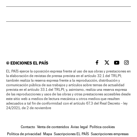
©
EDICIONES EL PAÍS
EL PAÍS BRASIL EN
EL PAÍS BRASI
EL PAÍS B
EL PA
EL PAÍS ejerce la oposición expresa frente al uso de sus obras y prestaciones en
la elaboración de revistas de prensa prevista en el artículo 32.1 del TRLPI;
también realiza la reserva expresa frente a la reproducción, distribución y
comunicación pública de sus trabajos y artículos sobre temas de actualidad
prevista en el artículo 33.1 del TRLPI; y, asimismo, realiza una reserva expresa
de las reproducciones y usos de las obras y otras prestaciones accesibles desde
este sitio web a medios de lectura mecánica u otros medios que resulten
adecuados a tal fin de conformidad con el artículo 67.3 del Real Decreto - ley
24/2021, de 2 de noviembre
Contacto
Venta de contenidos
Aviso legal
Política cookies
Política de privacidad
Mapa
Suscripciones EL PAÍS
Suscripciones empresas