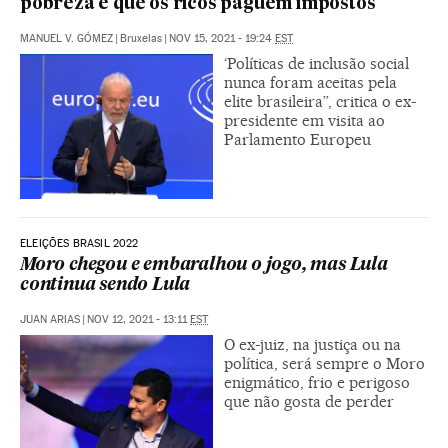
pobreza e que os ricos paguem impostos
MANUEL V. GÓMEZ
|
Bruxelas
|
NOV 15, 2021 - 19:24
EST
‘Políticas de inclusão social
nunca foram aceitas pela
elite brasileira”, critica o ex-
presidente em visita ao
Parlamento Europeu
ELEIÇÕES BRASIL 2022
Moro chegou e embaralhou o jogo, mas Lula
continua sendo Lula
JUAN ARIAS
|
NOV 12, 2021 - 13:11
EST
O ex-juiz, na justiça ou na
política, será sempre o Moro
enigmático, frio e perigoso
que não gosta de perder