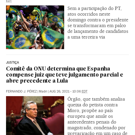
EDT
Sem a participação do PT,
atos ocorridos neste
domingo contra o presidente
se transformaram em palco
de lançamento de candidatos
a uma terceira via
JUSTIÇA
Comitê da ONU determina que Espanha
compense juiz que teve julgamento parcial e
abre precedente a Lula
FERNANDO J. PÉREZ
|
Madri
|
AUG 26, 2021 - 10:06
EDT
Órgão, que também analisa
queixa do petista contra
Moro, propõe ao país
europeu que anule os
antecedentes penais do
magistrado, condenado por
prevaricação em um caso de