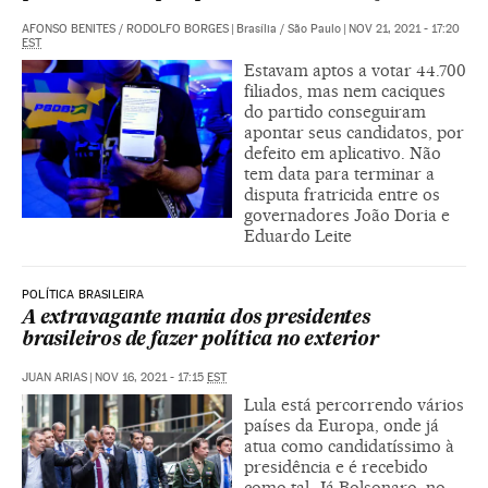
AFONSO BENITES
/
RODOLFO BORGES
|
Brasília / São Paulo
|
NOV 21, 2021 - 17:20
EST
Estavam aptos a votar 44.700
filiados, mas nem caciques
do partido conseguiram
apontar seus candidatos, por
defeito em aplicativo. Não
tem data para terminar a
disputa fratricida entre os
governadores João Doria e
Eduardo Leite
POLÍTICA BRASILEIRA
A extravagante mania dos presidentes
brasileiros de fazer política no exterior
JUAN ARIAS
|
NOV 16, 2021 - 17:15
EST
Lula está percorrendo vários
países da Europa, onde já
atua como candidatíssimo à
presidência e é recebido
como tal. Já Bolsonaro, no