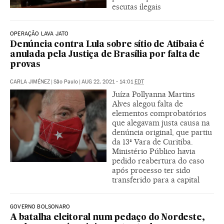
escutas ilegais
OPERAÇÃO LAVA JATO
Denúncia contra Lula sobre sítio de Atibaia é
anulada pela Justiça de Brasília por falta de
provas
CARLA JIMÉNEZ
|
São Paulo
|
AUG 22, 2021 - 14:01
EDT
Juíza Pollyanna Martins
Alves alegou falta de
elementos comprobatórios
que alegavam justa causa na
denúncia original, que partiu
da 13ª Vara de Curitiba.
Ministério Público havia
pedido reabertura do caso
após processo ter sido
transferido para a capital
GOVERNO BOLSONARO
A batalha eleitoral num pedaço do Nordeste,