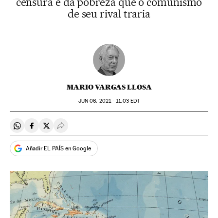
censura e da pobreza que o comunismo
de seu rival traria
MARIO VARGAS LLOSA
JUN
06, 2021 - 11:03
EDT
Compartir en Whatsapp
Compartir en Facebook
Compartir en Twitter
Desplegar Redes Sociales
Añadir EL PAÍS en Google