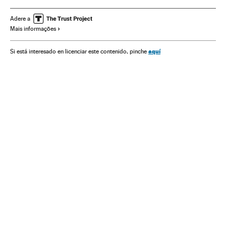
Pedro Castillo
Evo Morales
Esquerdismo
América Latina
Comunismo
Cuba
Venezuela
Brasil
Adere a
Mais informações
Luiz Inácio Lula da Silva
Cristina Fernández
Campanhas eleitorais
aquí
Si está interesado en licenciar este contenido, pinche