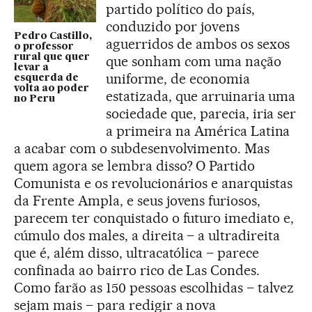
partido político do país,
conduzido por jovens
Pedro Castillo,
aguerridos de ambos os sexos
o professor
rural que quer
que sonham com uma nação
levar a
uniforme, de economia
esquerda de
volta ao poder
estatizada, que arruinaria uma
no Peru
sociedade que, parecia, iria ser
a primeira na América Latina
a acabar com o subdesenvolvimento. Mas
quem agora se lembra disso? O Partido
Comunista e os revolucionários e anarquistas
da Frente Ampla, e seus jovens furiosos,
parecem ter conquistado o futuro imediato e,
cúmulo dos males, a direita – a ultradireita
que é, além disso, ultracatólica – parece
confinada ao bairro rico de Las Condes.
Como farão as 150 pessoas escolhidas – talvez
sejam mais – para redigir a nova