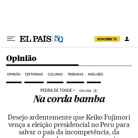
Pular para o conteúdo
SUSCRÍBETE
Opinião
OPINIÃO
EDITORIAIS
COLUNAS
TRIBUNAS
ANÁLISES
PEDRA DE TOQUE
i
COLUNA
Na corda bamba
Desejo ardentemente que Keiko Fujimori
vença a eleição presidencial no Peru para
salvar o país da incompetência, da