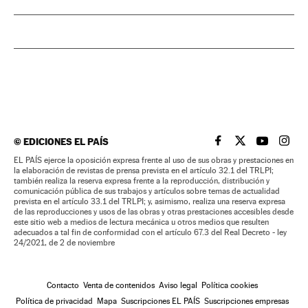
©
EDICIONES EL PAÍS
EL PAÍS BRASIL EN
EL PAÍS BRASI
EL PAÍS B
EL PA
EL PAÍS ejerce la oposición expresa frente al uso de sus obras y prestaciones en
la elaboración de revistas de prensa prevista en el artículo 32.1 del TRLPI;
también realiza la reserva expresa frente a la reproducción, distribución y
comunicación pública de sus trabajos y artículos sobre temas de actualidad
prevista en el artículo 33.1 del TRLPI; y, asimismo, realiza una reserva expresa
de las reproducciones y usos de las obras y otras prestaciones accesibles desde
este sitio web a medios de lectura mecánica u otros medios que resulten
adecuados a tal fin de conformidad con el artículo 67.3 del Real Decreto - ley
24/2021, de 2 de noviembre
Contacto
Venta de contenidos
Aviso legal
Política cookies
Política de privacidad
Mapa
Suscripciones EL PAÍS
Suscripciones empresas