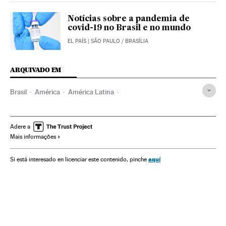
Notícias sobre a pandemia de
covid-19 no Brasil e no mundo
EL PAÍS
| SÃO PAULO / BRASÍLIA
ARQUIVADO EM
Brasil
América
América Latina
Luiz Inacio Lula Da Silva
Luiz Inácio Lula da Silva
Partido dos Trabalhadores
Jair Bolsonaro
Adere a
Mais informações
Eleições Brasil 2022
Eleições Brasil
Pesquisas eleitorais
Datafolha
Atlas Político
aquí
Si está interesado en licenciar este contenido, pinche