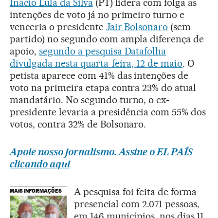
Inácio Lula da Silva
(PT) lidera com folga as
intenções de voto já no primeiro turno e
venceria o presidente
Jair Bolsonaro
(sem
partido) no segundo com ampla diferença de
apoio,
segundo a pesquisa Datafolha
divulgada nesta quarta-feira, 12 de maio
. O
petista aparece com 41% das intenções de
voto na primeira etapa contra 23% do atual
mandatário. No segundo turno, o ex-
presidente levaria a presidência com 55% dos
votos, contra 32% de Bolsonaro.
Apoie nosso jornalismo. Assine o EL PAÍS
clicando aqui
A pesquisa foi feita de forma
MAIS INFORMAÇÕES
presencial com 2.071 pessoas,
em 146 municípios, nos dias 11