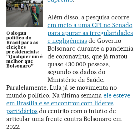
Além disso, a pesquisa ocorre
em meio a uma CPI no Senado
para apurar as irregularidades
O slogan
político do
e negligências
do Governo
Brasil para as
Bolsonaro durante a pandemia
eleições
presidenciais:
de coronavírus, que já matou
“Qualquer um é
melhor que
quase 430.000 pessoas,
Bolsonaro”
segundo os dados do
Ministério da Saúde.
Paralelamente, Lula já se movimenta no
mundo político. Na última semana
ele esteve
em Brasília e se encontrou com líderes
partidários
do centrão com o intuito de
articular uma frente contra Bolsonaro em
2022.