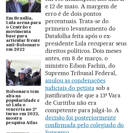
e 12 de maio. A margem de
erro é de dois pontos
Em Brasília,
percentuais. Trata-se do
Lula acena para
primeiro levantamento do
o Centrão e
movimenta
Datafolha feita após o ex-
base para
articular frente
presidente Lula recuperar seus
anti-Bolsonaro
direitos políticos. Dois meses
em 2022
antes, em 8 de março, o
ministro Edson Fachin, do
Supremo Tribunal Federal,
anulou as condenações
judiciais do petista
sob a
Bolsonaro tem
justificativa de que a 13ª Vara
alta na
popularidade e
de Curitiba não era
só Lula o
competente para julgá-lo. A
venceria no 2º
turno em 2022,
decisão foi posteriormente
mostra
pesquisa Atlas
confirmada pelo colegiado do
Supremo
.