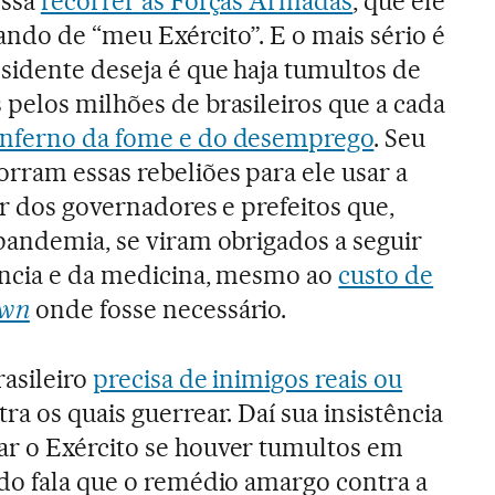
ossa
recorrer às Forças Armadas
, que ele
ndo de “meu Exército”. E o mais sério é
sidente deseja é que haja tumultos de
pelos milhões de brasileiros que a cada
inferno da fome e do desemprego
. Seu
rram essas rebeliões para ele usar a
ar dos governadores e prefeitos que,
pandemia, se viram obrigados a seguir
ência e da medicina, mesmo ao
custo de
own
onde fosse necessário.
rasileiro
precisa de inimigos reais ou
ra os quais guerrear. Daí sua insistência
r o Exército se houver tumultos em
do fala que o remédio amargo contra a