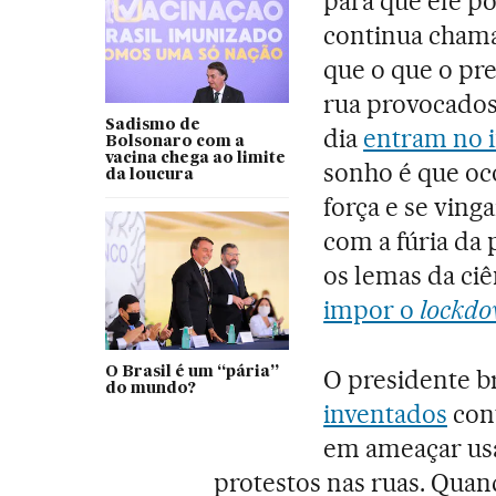
para que ele p
continua chama
que o que o pre
rua provocados 
Sadismo de
dia
entram no 
Bolsonaro com a
vacina chega ao limite
sonho é que oco
da loucura
força e se ving
com a fúria da 
os lemas da ci
impor o
lockd
O Brasil é um “pária”
O presidente b
do mundo?
inventados
cont
em ameaçar usa
protestos nas ruas. Quan