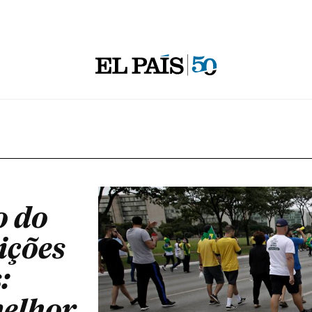
o do
ições
:
elhor