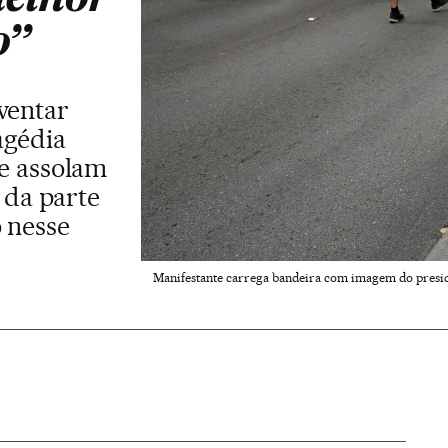
o”
ventar
agédia
e assolam
e da parte
 nesse
Manifestante carrega bandeira com imagem do presid