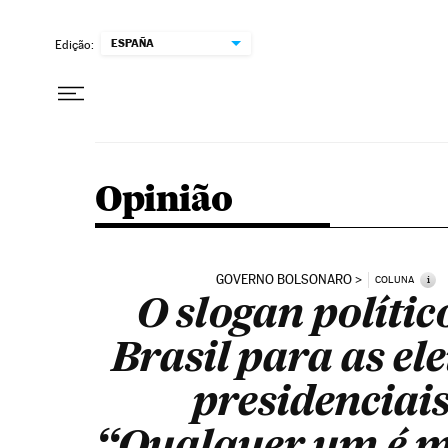
Pular para o conteúdo
ESPAÑA
Edição:
Opinião
GOVERNO BOLSONARO
i
COLUNA
O slogan polític
Brasil para as ele
presidenciais
“Qualquer um é m