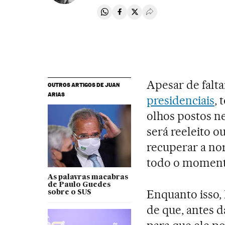
Compartir en Whatsapp
Compartir en Facebook
Compartir en Twitter
Desplegar Redes Soci
Apesar de falt
OUTROS ARTIGOS DE JUAN
ARIAS
presidenciais
, 
olhos postos ne
será reeleito o
recuperar a no
todo o moment
As palavras macabras
de Paulo Guedes
Enquanto isso,
sobre o SUS
de que, antes d