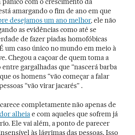
 pânico com o crescimento da
está amargando o fim de ano em que
re desejamos um ano melhor
, ele não
gando as evidências como até se
erdade de fazer piadas homofóbicas
. É um caso único no mundo em meio à
ive. Chegou a caçoar de quem toma a
o entre gargalhadas que “nascerá barba
 que os homens “vão começar a falar
pessoas “vão virar jacarés” .
 carece completamente não apenas de
dor alheia
e com aqueles que sofrem já
io. Ele vai além, a ponto de parecer
sensível às lágrimas das pessoas. Isso