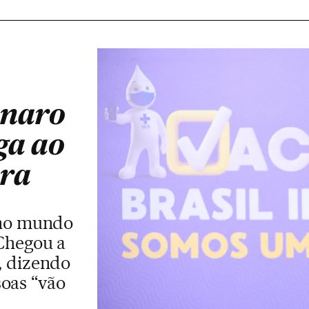
onaro
ga ao
ura
 no mundo
 Chegou a
, dizendo
soas “vão