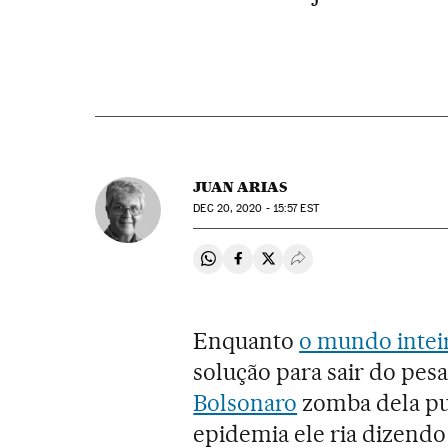
JUAN ARIAS
DEC
20, 2020 - 15:57
EST
Compartir en Whatsapp
Compartir en Facebook
Compartir en Twitter
Desplegar Redes Soci
Enquanto
o mundo intei
solução para sair do pes
Bolsonaro
zomba dela pu
epidemia ele ria dizend