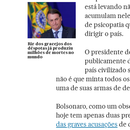
está levando nã
acumulam nel
de psicopatia q
dirigir o país.
Rir dos gracejos dos
déspotas já produziu
O presidente d
milhões de mortes no
mundo
publicamente d
país civilizado 
não é que minta todos os
uma de suas armas de de
Bolsonaro, como um obses
hoje tem apenas duas p
das graves acusações
de c