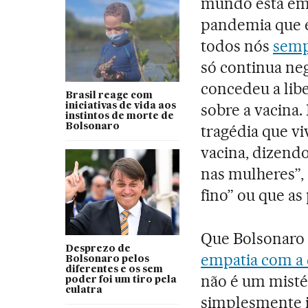
mundo está em
pandemia que 
todos nós
semp
só continua ne
concedeu a lib
Brasil reage com
sobre a vacina
iniciativas de vida aos
instintos de morte de
Bolsonaro
tragédia que v
vacina, dizend
nas mulheres”,
fino” ou que as 
Que Bolsonaro
Desprezo de
empatia com a 
Bolsonaro pelos
diferentes e os sem
não é um mistér
poder foi um tiro pela
culatra
simplesmente in