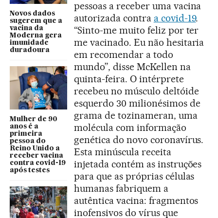
pessoas a receber uma vacina
Novos dados
autorizada contra
a covid-19
.
sugerem que a
“Sinto-me muito feliz por ter
vacina da
Moderna gera
me vacinado. Eu não hesitaria
imunidade
duradoura
em recomendar a todo
mundo”, disse McKellen na
quinta-feira. O intérprete
recebeu no músculo deltóide
esquerdo 30 milionésimos de
grama de tozinameran, uma
Mulher de 90
molécula com informação
anos é a
primeira
genética do novo coronavírus.
pessoa do
Reino Unido a
Esta minúscula receita
receber vacina
injetada contém as instruções
contra covid-19
após testes
para que as próprias células
humanas fabriquem a
autêntica vacina: fragmentos
inofensivos do vírus que