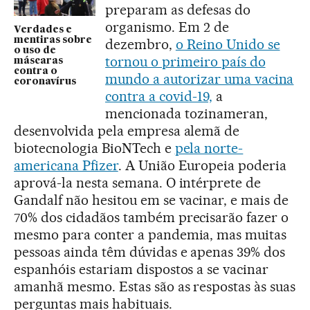
preparam as defesas do
organismo. Em 2 de
Verdades e
mentiras sobre
dezembro,
o Reino Unido se
o uso de
tornou o primeiro país do
máscaras
contra o
mundo a autorizar uma vacina
coronavírus
contra a covid-19,
a
mencionada tozinameran,
desenvolvida pela empresa alemã de
biotecnologia BioNTech e
pela norte-
americana Pfizer
. A União Europeia poderia
aprová-la nesta semana. O intérprete de
Gandalf não hesitou em se vacinar, e mais de
70% dos cidadãos também precisarão fazer o
mesmo para conter a pandemia, mas muitas
pessoas ainda têm dúvidas e apenas 39% dos
espanhóis estariam dispostos a se vacinar
amanhã mesmo. Estas são as respostas às suas
perguntas mais habituais.