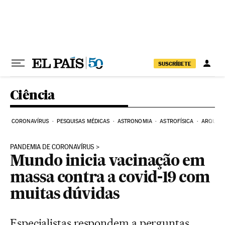
Pular para o conteúdo
SUSCRÍBETE
Ciência
CORONAVÍRUS
PESQUISAS MÉDICAS
ASTRONOMIA
ASTROFÍSICA
ARQUEO
PANDEMIA DE CORONAVÍRUS
Mundo inicia vacinação em
massa contra a covid-19 com
muitas dúvidas
Especialistas respondem a perguntas