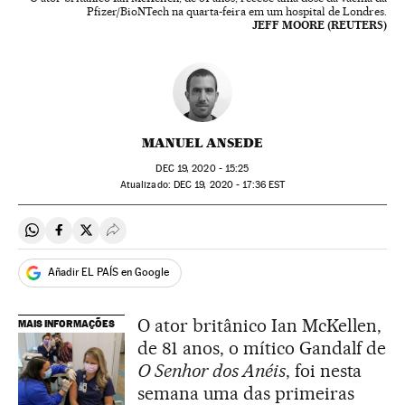
Pfizer/BioNTech na quarta-feira em um hospital de Londres.
JEFF MOORE (REUTERS)
MANUEL ANSEDE
DEC
19, 2020 - 15:25
atualizado:
DEC
19, 2020 - 17:36
EST
Compartir en Whatsapp
Compartir en Facebook
Compartir en Twitter
Desplegar Redes Sociales
Añadir EL PAÍS en Google
O ator britânico Ian McKellen,
MAIS INFORMAÇÕES
de 81 anos, o mítico Gandalf de
O Senhor dos Anéis
, foi nesta
semana uma das primeiras