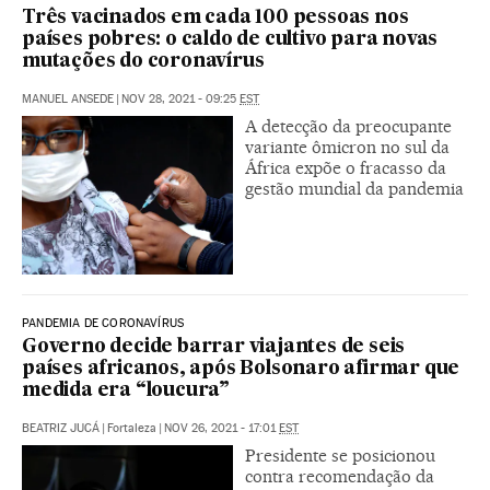
Três vacinados em cada 100 pessoas nos
países pobres: o caldo de cultivo para novas
mutações do coronavírus
MANUEL ANSEDE
|
NOV 28, 2021 - 09:25
EST
A detecção da preocupante
variante ômicron no sul da
África expõe o fracasso da
gestão mundial da pandemia
PANDEMIA DE CORONAVÍRUS
Governo decide barrar viajantes de seis
países africanos, após Bolsonaro afirmar que
medida era “loucura”
BEATRIZ JUCÁ
|
Fortaleza
|
NOV 26, 2021 - 17:01
EST
Presidente se posicionou
contra recomendação da