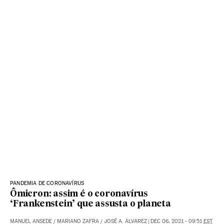
PANDEMIA DE CORONAVÍRUS
Ômicron: assim é o coronavírus
‘Frankenstein’ que assusta o planeta
MANUEL ANSEDE
/
MARIANO ZAFRA
/
JOSÉ A. ÁLVAREZ
|
DEC 06, 2021 - 09:51
EST