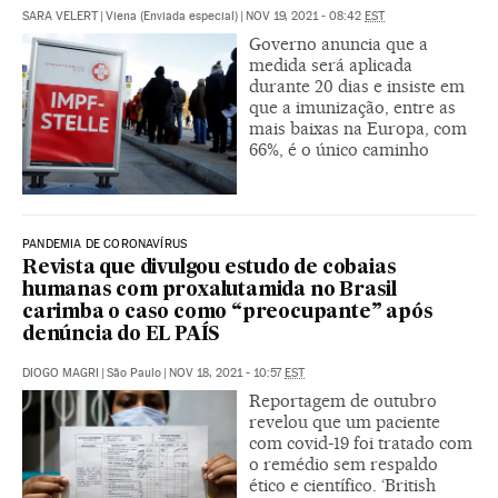
SARA VELERT
|
Viena (Enviada especial)
|
NOV 19, 2021 - 08:42
EST
Governo anuncia que a
medida será aplicada
durante 20 dias e insiste em
que a imunização, entre as
mais baixas na Europa, com
66%, é o único caminho
PANDEMIA DE CORONAVÍRUS
Revista que divulgou estudo de cobaias
humanas com proxalutamida no Brasil
carimba o caso como “preocupante” após
denúncia do EL PAÍS
DIOGO MAGRI
|
São Paulo
|
NOV 18, 2021 - 10:57
EST
Reportagem de outubro
revelou que um paciente
com covid-19 foi tratado com
o remédio sem respaldo
ético e científico. ‘British