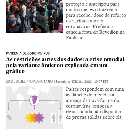
proteção e antecipou para
quatro meses o intervalo
para receber dose de reforço
da vacina contra o
coronavírus. Prefeitura
cancela festa de Réveillon na
Paulista
PANDEMIA DE CORONAVÍRUS
As restrições antes dos dados: a crise mundial
pela variante ômicron explicada em um
gráfico
ORIOL GÜELL
/
MARIANO ZAFRA
|
Barcelona
|
DEC 01, 2021 - 19:07
EST
Países respondem com uma
avalanche de medidas à
ameaça da nova forma do
coronavírus, embora a
ciência ainda não disponha
de provas sólidas sobre ela