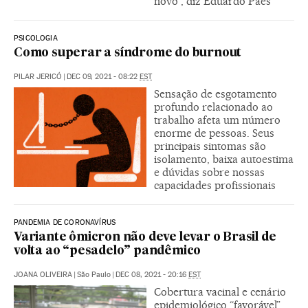
novo”, diz Eduardo Paes
PSICOLOGIA
Como superar a síndrome do burnout
PILAR JERICÓ
|
DEC 09, 2021 - 08:22
EST
Sensação de esgotamento
profundo relacionado ao
trabalho afeta um número
enorme de pessoas. Seus
principais sintomas são
isolamento, baixa autoestima
e dúvidas sobre nossas
capacidades profissionais
PANDEMIA DE CORONAVÍRUS
Variante ômicron não deve levar o Brasil de
volta ao “pesadelo” pandêmico
JOANA OLIVEIRA
|
São Paulo
|
DEC 08, 2021 - 20:16
EST
Cobertura vacinal e cenário
epidemiológico “favorável”