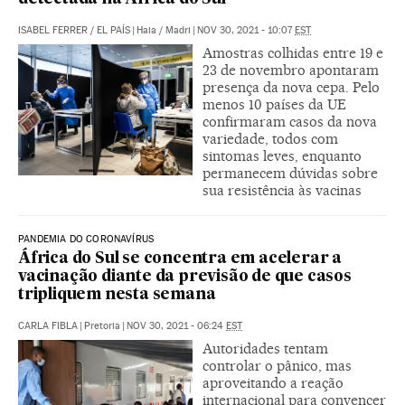
ISABEL FERRER
/
EL PAÍS
|
Haia / Madri
|
NOV 30, 2021 - 10:07
EST
Amostras colhidas entre 19 e
23 de novembro apontaram
presença da nova cepa. Pelo
menos 10 países da UE
confirmaram casos da nova
variedade, todos com
sintomas leves, enquanto
permanecem dúvidas sobre
sua resistência às vacinas
PANDEMIA DO CORONAVÍRUS
África do Sul se concentra em acelerar a
vacinação diante da previsão de que casos
tripliquem nesta semana
CARLA FIBLA
|
Pretoria
|
NOV 30, 2021 - 06:24
EST
Autoridades tentam
controlar o pânico, mas
aproveitando a reação
internacional para convencer