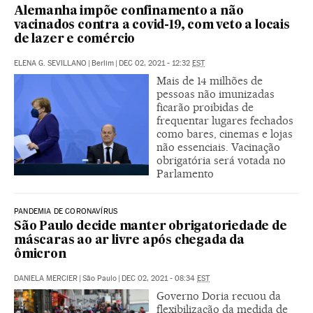
Alemanha impõe confinamento a não
vacinados contra a covid-19, com veto a locais
de lazer e comércio
ELENA G. SEVILLANO
|
Berlim
|
DEC 02, 2021 - 12:32
EST
Mais de 14 milhões de
pessoas não imunizadas
ficarão proibidas de
frequentar lugares fechados
como bares, cinemas e lojas
não essenciais. Vacinação
obrigatória será votada no
Parlamento
PANDEMIA DE CORONAVÍRUS
São Paulo decide manter obrigatoriedade de
máscaras ao ar livre após chegada da
ômicron
DANIELA MERCIER
|
São Paulo
|
DEC 02, 2021 - 08:34
EST
Governo Doria recuou da
flexibilização da medida de