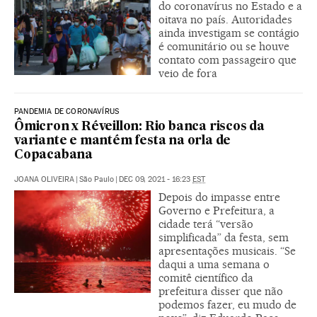
do coronavírus no Estado e a
oitava no país. Autoridades
ainda investigam se contágio
é comunitário ou se houve
contato com passageiro que
veio de fora
PANDEMIA DE CORONAVÍRUS
Ômicron x Réveillon: Rio banca riscos da
variante e mantém festa na orla de
Copacabana
JOANA OLIVEIRA
|
São Paulo
|
DEC 09, 2021 - 16:23
EST
Depois do impasse entre
Governo e Prefeitura, a
cidade terá “versão
simplificada” da festa, sem
apresentações musicais. “Se
daqui a uma semana o
comitê científico da
prefeitura disser que não
podemos fazer, eu mudo de