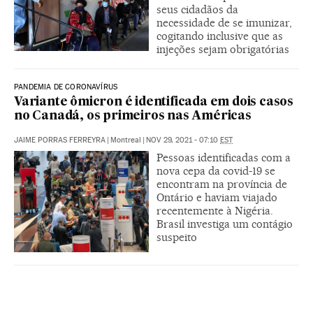
seus cidadãos da
necessidade de se imunizar,
cogitando inclusive que as
injeções sejam obrigatórias
PANDEMIA DE CORONAVÍRUS
Variante ômicron é identificada em dois casos
no Canadá, os primeiros nas Américas
JAIME PORRAS FERREYRA
|
Montreal
|
NOV 29, 2021 - 07:10
EST
Pessoas identificadas com a
nova cepa da covid-19 se
encontram na província de
Ontário e haviam viajado
recentemente à Nigéria.
Brasil investiga um contágio
suspeito