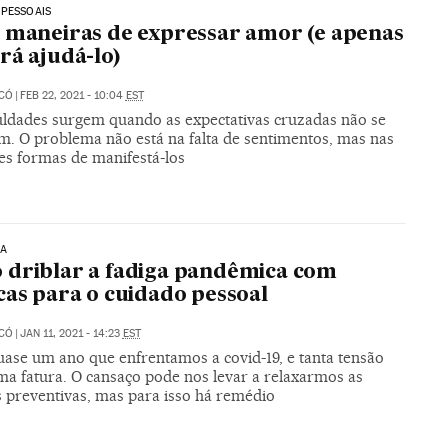
 PESSOAIS
 maneiras de expressar amor (e apenas
rá ajudá-lo)
ICÓ
|
FEB 22, 2021 - 10:04
EST
culdades surgem quando as expectativas cruzadas não se
. O problema não está na falta de sentimentos, mas nas
es formas de manifestá-los
IA
driblar a fadiga pandêmica com
cas para o cuidado pessoal
ICÓ
|
JAN 11, 2021 - 14:23
EST
uase um ano que enfrentamos a covid-19, e tanta tensão
ma fatura. O cansaço pode nos levar a relaxarmos as
 preventivas, mas para isso há remédio