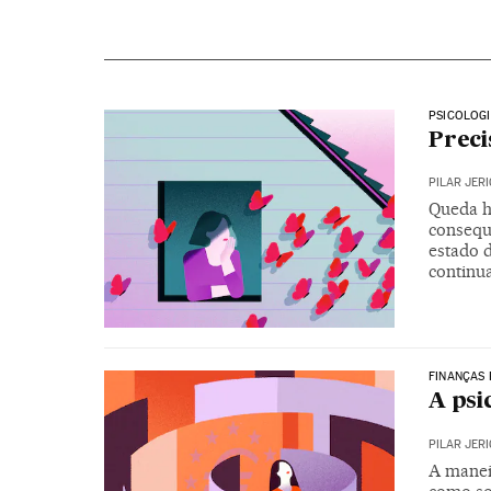
PSICOLOG
Preci
PILAR JER
Queda h
consequ
estado 
continu
FINANÇAS 
A psi
PILAR JER
A manei