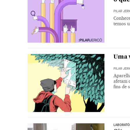
PILAR JER
Conhece
temos u
Uma v
PILAR JER
Aparelh
afetam 
fins de
LABORATÓR