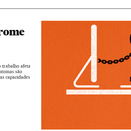
drome
 trabalho afeta
intomas são
sas capacidades