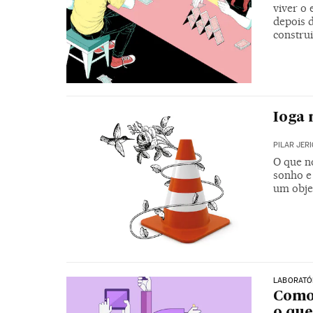
viver o
depois d
construi
Ioga 
PILAR JER
O que no
sonho e
um obje
LABORATÓR
Como 
o qu