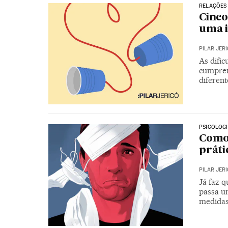
RELAÇÕES
Cinco
uma i
PILAR JER
As difi
cumprem
diferent
PSICOLOG
Como 
práti
PILAR JER
Já faz q
passa u
medidas