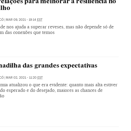
relações para melhorar a resiliência no
alho
ICÓ
|
MAR 09, 2021 - 19:14
EST
ade nos ajuda a superar reveses, mas não depende só de
sim das conexões que temos
adilha das grandes expectativas
ICÓ
|
MAR 02, 2021 - 11:20
EST
ia atualizou o que era evidente: quanto mais alta estiver
a do esperado e do desejado, maiores as chances de
ção