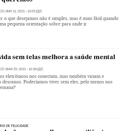
ICÓ
|
MAY 11, 2021 - 13:05
EDT
r o que desejamos não é simples, mas é mais fácil quando
ma pequena orientação sobre para onde ir
ida sem telas melhora a saúde mental
ICÓ
|
MAR 25, 2021 - 10:26
EDT
os eletrônicos nos conectam, mas também viciam e
o descanso. Poderíamos viver sem eles, pelo menos nos
 semana?
IO DE FELICIDADE