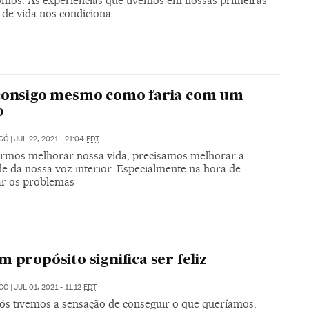
mos. As experiências que tivemos em nossas primeiras
 de vida nos condiciona
consigo mesmo como faria com um
o
ICÓ
|
JUL 22, 2021 - 21:04
EDT
ermos melhorar nossa vida, precisamos melhorar a
e da nossa voz interior. Especialmente na hora de
ar os problemas
m propósito significa ser feliz
ICÓ
|
JUL 01, 2021 - 11:12
EDT
ós tivemos a sensação de conseguir o que queríamos,