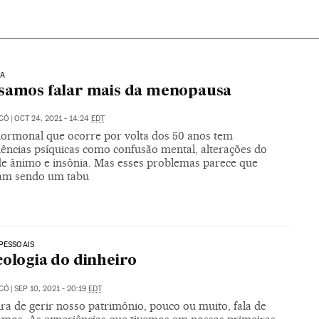
IA
samos falar mais da menopausa
ICÓ
|
OCT 24, 2021 - 14:24
EDT
ormonal que ocorre por volta dos 50 anos tem
ências psíquicas como confusão mental, alterações do
de ânimo e insônia. Mas esses problemas parece que
am sendo um tabu
PESSOAIS
cologia do dinheiro
ICÓ
|
SEP 10, 2021 - 20:19
EDT
ra de gerir nosso patrimônio, pouco ou muito, fala de