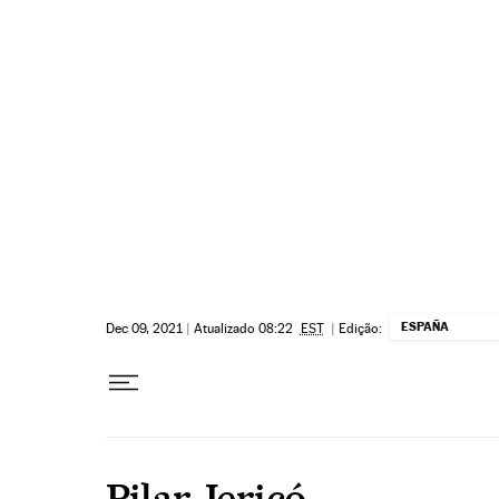
Pular para o conteúdo
ESPAÑA
Dec 09, 2021
|
Atualizado 08:22
EST
|
Edição:
Pilar Jericó