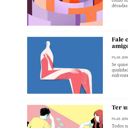
como so
décadas
Fale 
amig
PILAR JER
Se quis
qualidad
enfrent
Ter u
PILAR JER
Todos n