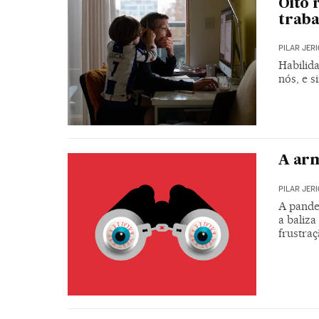
Oito 
trab
PILAR JER
Habilid
nós, e 
A arm
PILAR JER
A pandem
a baliz
frustra