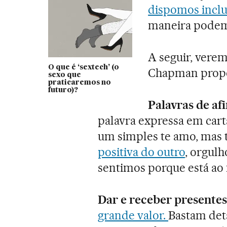
dispomos inclu
maneira podem
A seguir, verem
O que é ‘sextech’ (o
Chapman propõ
sexo que
praticaremos no
futuro)?
Palavras de af
palavra expressa em cart
um simples te amo, mas t
positiva do outro
, orgulh
sentimos porque está ao 
Dar e receber presentes
grande valor.
Bastam det