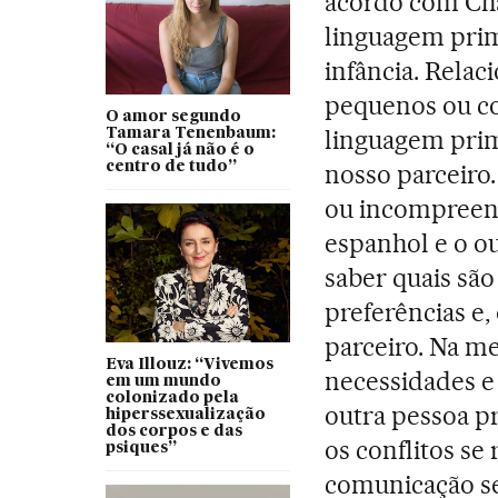
acordo com Ch
linguagem prim
infância. Rela
pequenos ou co
O amor segundo
linguagem prim
Tamara Tenenbaum:
“O casal já não é o
centro de tudo”
nosso parceiro.
ou incompreend
espanhol e o o
saber quais são
preferências e,
parceiro. Na m
Eva Illouz: “Vivemos
necessidades e
em um mundo
colonizado pela
outra pessoa pr
hiperssexualização
dos corpos e das
os conflitos se
psiques”
comunicação ser