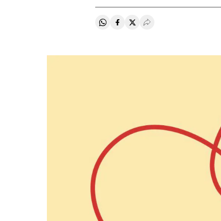
Compartir en Whatsapp
Compartir en Facebook
Compartir en Twitter
Desplegar Redes Soci