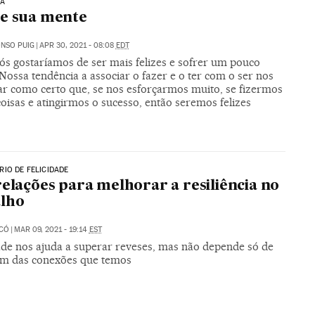
IA
e sua mente
NSO PUIG
|
APR 30, 2021 - 08:08
EDT
ós gostaríamos de ser mais felizes e sofrer um pouco
ossa tendência a associar o fazer e o ter com o ser nos
dar como certo que, se nos esforçarmos muito, se fizermos
oisas e atingirmos o sucesso, então seremos felizes
IO DE FELICIDADE
relações para melhorar a resiliência no
alho
ICÓ
|
MAR 09, 2021 - 19:14
EST
ade nos ajuda a superar reveses, mas não depende só de
sim das conexões que temos