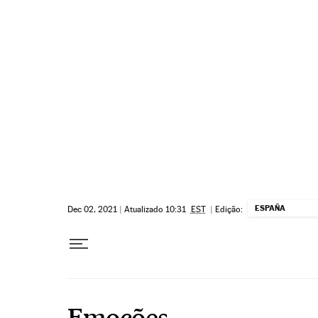
Pular para o conteúdo
ESPAÑA
Dec 02, 2021
|
Atualizado 10:31
EST
|
Edição:
Emoções