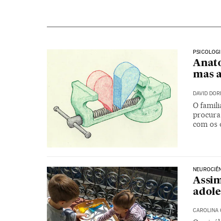
PSICOLOG
Anat
mas 
DAVID DO
O famili
procura
com os o
NEUROCIÊ
Assim
adole
CAROLINA 