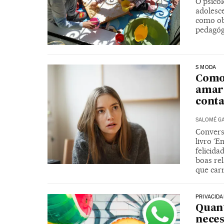
O psicól
adolesc
como ob
pedagógi
S MODA
Como 
amarg
conta
SALOMÉ G
Convers
livro ‘
felicid
boas re
que car
PRIVACIDA
Quan
neces