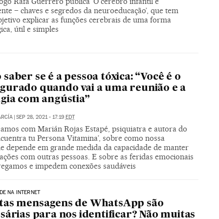
ogo Rafa Guerrero publica ‘O cérebro infantil e
ente – chaves e segredos da neuroeducação’, que tem
jetivo explicar as funções cerebrais de uma forma
ca, útil e simples
saber se é a pessoa tóxica: “Você é o
urado quando vai a uma reunião e a
gia com angústia”
ARCÍA
|
SEP 28, 2021 - 17:19
EDT
amos com Marián Rojas Estapé, psiquiatra e autora do
Encuentra tu Persona Vitamina’, sobre como nossa
ade depende em grande medida da capacidade de manter
lações com outras pessoas. E sobre as feridas emocionais
regamos e impedem conexões saudáveis
DE NA INTERNET
tas mensagens de WhatsApp são
sárias para nos identificar? Não muitas