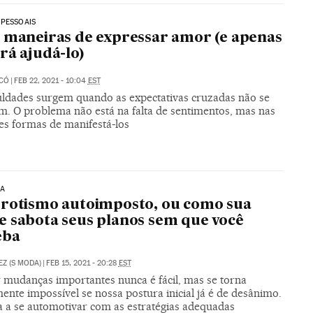
 PESSOAIS
 maneiras de expressar amor (e apenas
rá ajudá-lo)
ICÓ
|
FEB 22, 2021 - 10:04
EST
culdades surgem quando as expectativas cruzadas não se
. O problema não está na falta de sentimentos, mas nas
es formas de manifestá-los
IA
rotismo autoimposto, ou como sua
 sabota seus planos sem que você
eba
EZ (S MODA)
|
FEB 15, 2021 - 20:28
EST
r mudanças importantes nunca é fácil, mas se torna
ente impossível se nossa postura inicial já é de desânimo.
 a se automotivar com as estratégias adequadas