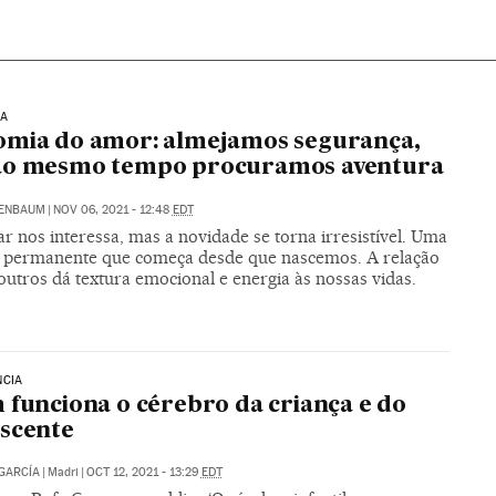
IA
omia do amor: almejamos segurança,
ao mesmo tempo procuramos aventura
RENBAUM
|
NOV 06, 2021 - 12:48
EDT
ar nos interessa, mas a novidade se torna irresistível. Uma
 permanente que começa desde que nascemos. A relação
utros dá textura emocional e energia às nossas vidas.
NCIA
 funciona o cérebro da criança e do
scente
GARCÍA
|
Madri
|
OCT 12, 2021 - 13:29
EDT