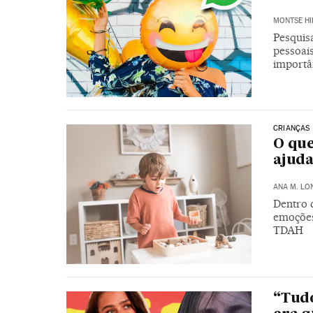
MONTSE HI
Pesquis
pessoai
importâ
CRIANÇAS
O que
ajuda
ANA M. LO
Dentro 
emoções
TDAH
“Tudo