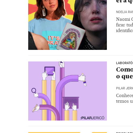
era q
NOELIA RA
Naomi Os
ficar t
identifi
LABORATÓR
Como 
o qu
PILAR JER
Conhece
temos u