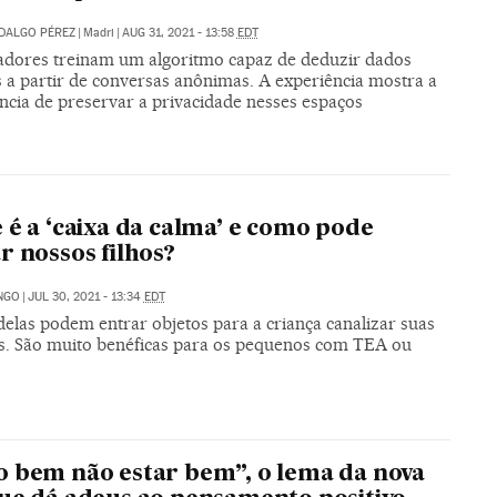
DALGO PÉREZ
|
Madri
|
AUG 31, 2021 - 13:58
EDT
adores treinam um algoritmo capaz de deduzir dados
s a partir de conversas anônimas. A experiência mostra a
ncia de preservar a privacidade nesses espaços
 é a ‘caixa da calma’ e como pode
r nossos filhos?
NGO
|
JUL 30, 2021 - 13:34
EDT
delas podem entrar objetos para a criança canalizar suas
. São muito benéficas para os pequenos com TEA ou
 bem não estar bem”, o lema da nova