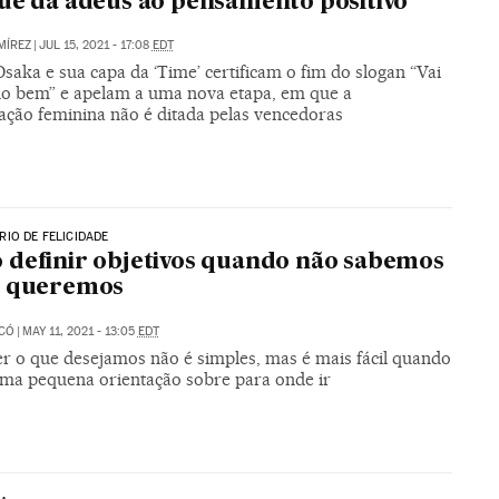
ue dá adeus ao pensamento positivo
MÍREZ
|
JUL 15, 2021 - 17:08
EDT
aka e sua capa da ‘Time’ certificam o fim do slogan “Vai
udo bem” e apelam a uma nova etapa, em que a
cação feminina não é ditada pelas vencedoras
IO DE FELICIDADE
definir objetivos quando não sabemos
e queremos
ICÓ
|
MAY 11, 2021 - 13:05
EDT
r o que desejamos não é simples, mas é mais fácil quando
ma pequena orientação sobre para onde ir