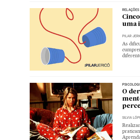
RELAÇÕES
Cinco
uma i
PILAR JER
As difi
cumprem
diferent
PSICOLOG
O der
mente
perc
SILVIA LÓP
Realiza
praticam
Aprenda