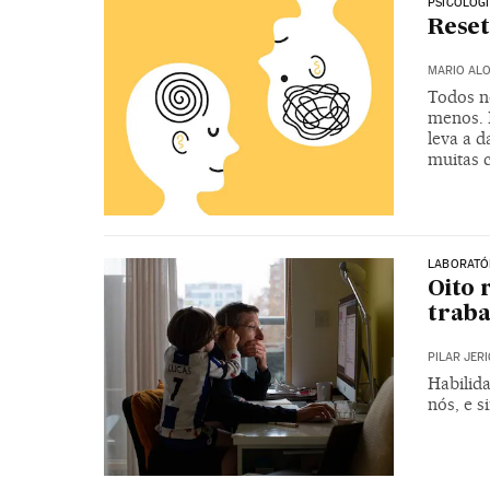
PSICOLOG
Reset
MARIO ALO
Todos n
menos. N
leva a 
muitas c
LABORATÓR
Oito 
trab
PILAR JER
Habilid
nós, e 