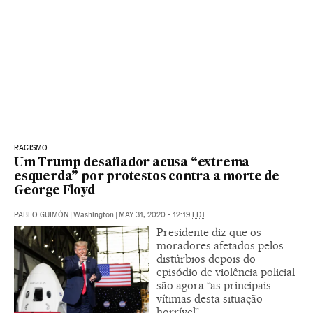
RACISMO
Um Trump desafiador acusa “extrema
esquerda” por protestos contra a morte de
George Floyd
PABLO GUIMÓN
|
Washington
|
MAY 31, 2020 - 12:19
EDT
Presidente diz que os
moradores afetados pelos
distúrbios depois do
episódio de violência policial
são agora “as principais
vítimas desta situação
horrível”