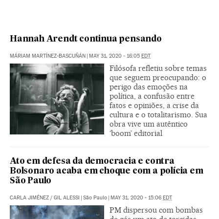
Hannah Arendt continua pensando
MÁRIAM MARTÍNEZ-BASCUÑÁN
|
MAY 31, 2020 - 16:05
EDT
Filósofa refletiu sobre temas
que seguem preocupando: o
perigo das emoções na
política, a confusão entre
fatos e opiniões, a crise da
cultura e o totalitarismo. Sua
obra vive um autêntico
‘boom’ editorial
Ato em defesa da democracia e contra
Bolsonaro acaba em choque com a polícia em
São Paulo
CARLA JIMÉNEZ
/
GIL ALESSI
|
São Paulo
|
MAY 31, 2020 - 15:06
EDT
PM dispersou com bombas