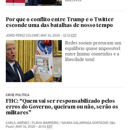
Por que o conflito entre Trump e o Twitter
esconde uma das batalhas de nosso tempo
JORDI PÉREZ COLOMÉ
|
MAY 31, 2020 - 12:13
EDT
Redes sociais procuram um
equilíbrio quase impossível
entre limitar conteúdos e a
liberdade total
CRISE POLÍTICA
FHC: “Quem vai ser responsabilizado pelos
erros do Governo, queiram ou não, serão os
militares”
CARLA JIMÉNEZ
/
FLÁVIA MARREIRO
/
NAIARA GALARRAGA GORTÁZAR
|
São
Paulo
|
MAY 31, 2020 - 10:01
EDT