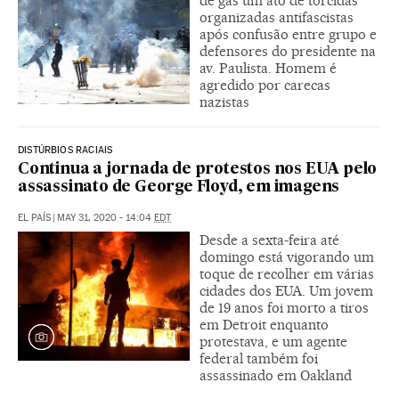
de gás um ato de torcidas
organizadas antifascistas
após confusão entre grupo e
defensores do presidente na
av. Paulista. Homem é
agredido por carecas
nazistas
DISTÚRBIOS RACIAIS
Continua a jornada de protestos nos EUA pelo
assassinato de George Floyd, em imagens
EL PAÍS
|
MAY 31, 2020 - 14:04
EDT
Desde a sexta-feira até
domingo está vigorando um
toque de recolher em várias
cidades dos EUA. Um jovem
de 19 anos foi morto a tiros
em Detroit enquanto
protestava, e um agente
federal também foi
assassinado em Oakland