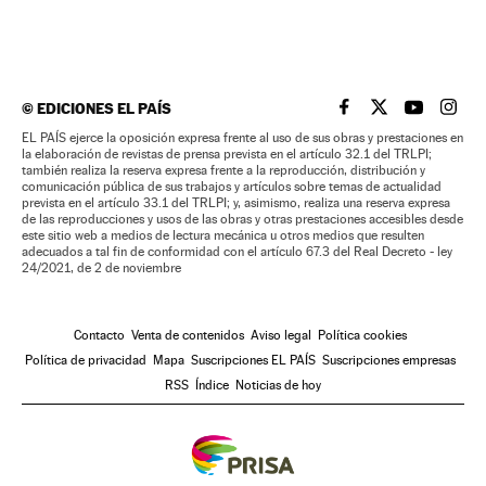
©
EDICIONES EL PAÍS
EL PAÍS BRASIL EN
EL PAÍS BRASI
EL PAÍS B
EL PA
EL PAÍS ejerce la oposición expresa frente al uso de sus obras y prestaciones en
la elaboración de revistas de prensa prevista en el artículo 32.1 del TRLPI;
también realiza la reserva expresa frente a la reproducción, distribución y
comunicación pública de sus trabajos y artículos sobre temas de actualidad
prevista en el artículo 33.1 del TRLPI; y, asimismo, realiza una reserva expresa
de las reproducciones y usos de las obras y otras prestaciones accesibles desde
este sitio web a medios de lectura mecánica u otros medios que resulten
adecuados a tal fin de conformidad con el artículo 67.3 del Real Decreto - ley
24/2021, de 2 de noviembre
Contacto
Venta de contenidos
Aviso legal
Política cookies
Política de privacidad
Mapa
Suscripciones EL PAÍS
Suscripciones empresas
RSS
Índice
Noticias de hoy