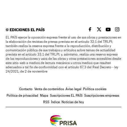
©
EDICIONES EL PAÍS
EL PAÍS BRASIL EN
EL PAÍS BRASI
EL PAÍS B
EL PA
EL PAÍS ejerce la oposición expresa frente al uso de sus obras y prestaciones en
la elaboración de revistas de prensa prevista en el artículo 32.1 del TRLPI;
también realiza la reserva expresa frente a la reproducción, distribución y
comunicación pública de sus trabajos y artículos sobre temas de actualidad
prevista en el artículo 33.1 del TRLPI; y, asimismo, realiza una reserva expresa
de las reproducciones y usos de las obras y otras prestaciones accesibles desde
este sitio web a medios de lectura mecánica u otros medios que resulten
adecuados a tal fin de conformidad con el artículo 67.3 del Real Decreto - ley
24/2021, de 2 de noviembre
Contacto
Venta de contenidos
Aviso legal
Política cookies
Política de privacidad
Mapa
Suscripciones EL PAÍS
Suscripciones empresas
RSS
Índice
Noticias de hoy