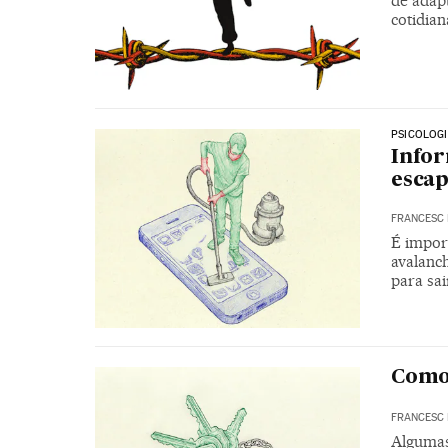
de adapt
cotidia
PSICOLOG
Infor
escap
FRANCESC 
É impor
avalanch
para sai
Como
FRANCESC 
Algumas 