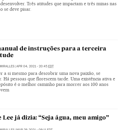
 desenvolver. Três atitudes que impactam e três minas nas
o se deve pisar.
nual de instruções para a terceira
ntude
MIRALLES
|
APR 04, 2021 - 20:45
EDT
r a si mesmo para descobrir uma nova paixão, se
r. Há pessoas que florescem tarde. Uma existência ativa e
pósito é o melhor caminho para morrer aos 100 anos
ovem
 Lee já dizia: “Seja água, meu amigo”
MIRALLES
|
MAR 29, 2021 - 09:11
EDT