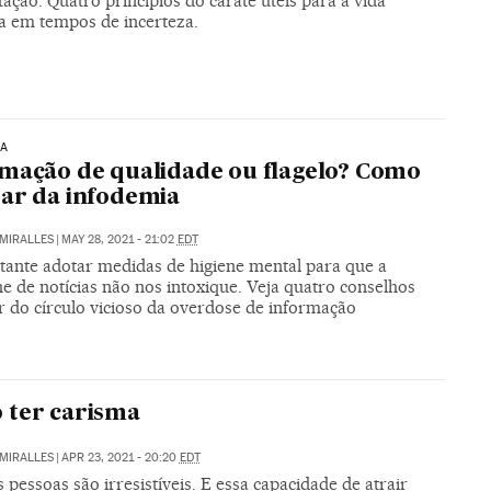
ação. Quatro princípios do caratê úteis para a vida
na em tempos de incerteza.
IA
mação de qualidade ou flagelo? Como
ar da infodemia
MIRALLES
|
MAY 28, 2021 - 21:02
EDT
tante adotar medidas de higiene mental para que a
e de notícias não nos intoxique. Veja quatro conselhos
r do círculo vicioso da overdose de informação
 ter carisma
MIRALLES
|
APR 23, 2021 - 20:20
EDT
pessoas são irresistíveis. E essa capacidade de atrair