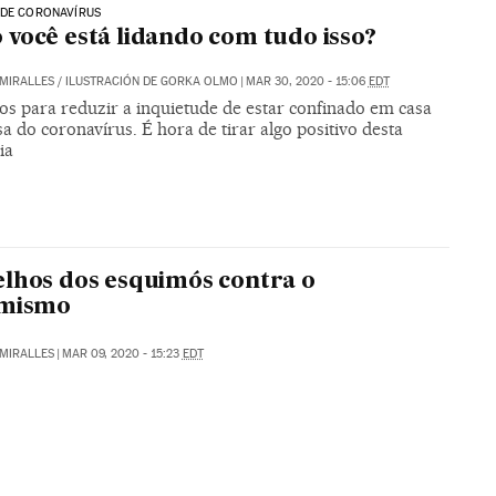
 DE CORONAVÍRUS
você está lidando com tudo isso?
MIRALLES
/
ILUSTRACIÓN DE GORKA OLMO
|
MAR 30, 2020 - 15:06
EDT
os para reduzir a inquietude de estar confinado em casa
a do coronavírus. É hora de tirar algo positivo desta
ia
lhos dos esquimós contra o
imismo
MIRALLES
|
MAR 09, 2020 - 15:23
EDT