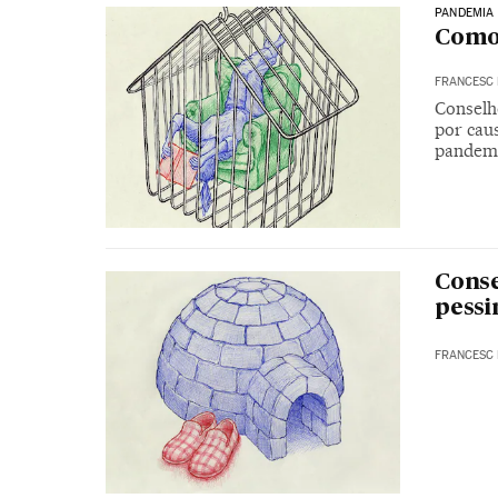
PANDEMIA
Como 
FRANCESC 
Conselh
por caus
pandem
Conse
pess
FRANCESC 