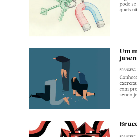
pode se
quais nã
Um ma
juve
FRANCESC 
Conhece
exercita
com pro
sendo j
Bruce
FRANCESC 