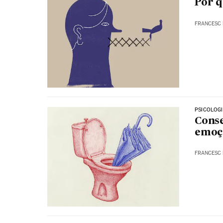
Por 
FRANCESC 
PSICOLOG
Conse
emoçõ
FRANCESC 