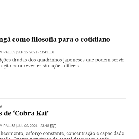
gá como filosofia para o cotidiano
MIRALLES
|
SEP 15, 2021 - 11:41
EDT
lições tiradas dos quadrinhos japoneses que podem servir
ração para reverter situações difíceis
IA
s de ‘Cobra Kai’
MIRALLES
|
JUL 09, 2021 - 23:48
EDT
hecimento, esforço constante, concentração e capacidade