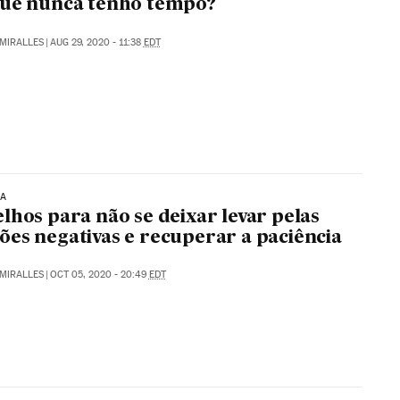
que nunca tenho tempo?
MIRALLES
|
AUG 29, 2020 - 11:38
EDT
IA
lhos para não se deixar levar pelas
es negativas e recuperar a paciência
MIRALLES
|
OCT 05, 2020 - 20:49
EDT