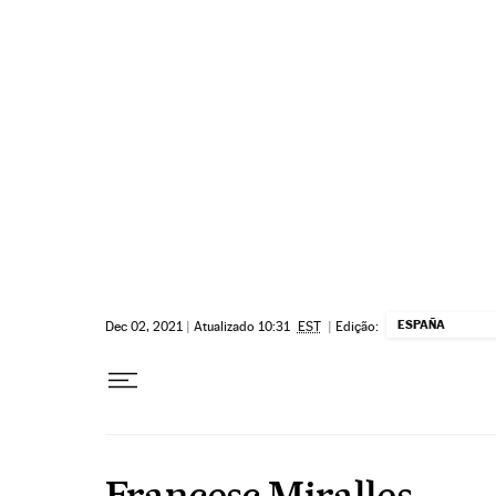
Pular para o conteúdo
ESPAÑA
Dec 02, 2021
|
Atualizado 10:31
EST
|
Edição:
Francesc Miralles