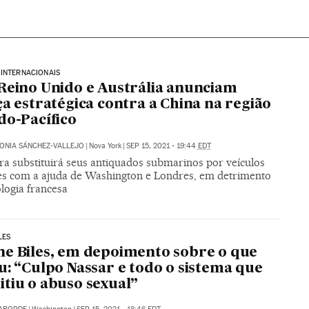
INTERNACIONAIS
Reino Unido e Austrália anunciam
ça estratégica contra a China na região
do-Pacífico
ONIA SÁNCHEZ-VALLEJO
|
Nova York
|
SEP 15, 2021 - 19:44
EDT
a substituirá seus antiquados submarinos por veículos
es com a ajuda de Washington e Londres, em detrimento
logia francesa
LES
e Biles, em depoimento sobre o que
u: “Culpo Nassar e todo o sistema que
tiu o abuso sexual”