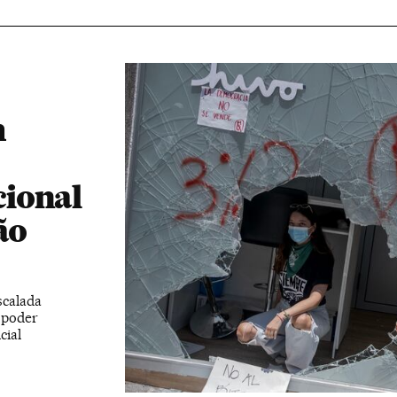
m
ional
ão
scalada
o poder
cial