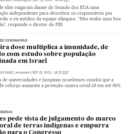
LABORDE
|
Washington
|
SEP 15, 2021 - 18:46
EDT
 de elite exigiram diante do Senado dos EUA uma
gação independente para descobrir os responsáveis por
edir o ex-médico da equipe olímpica. “Não tenho uma boa
ão”, responde o diretor do FBI
 DE CORONAVIRUS
ira dose multiplica a imunidade, de
do com estudo sobre população
inada em Israel
OS SANZ
|
Jerusalém
|
SEP 15, 2021 - 18:22
EDT
 de universidades e hospitais israelenses conclui que a
 de reforço aumenta a proteção contra covid-19 em até 95%
DÍGENAS
s pede vista de julgamento do marco
ral de terras indígenas e empurra
ão para o Congresso