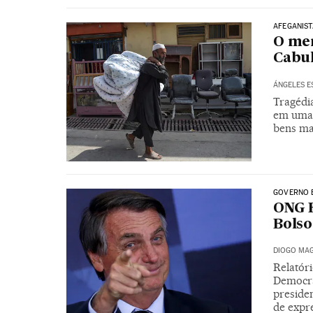
AFEGANIS
O me
Cabu
ÁNGELES E
Tragédi
em uma 
bens ma
GOVERNO 
ONG 
Bolso
DIOGO MAG
Relatóri
Democra
presiden
de expr