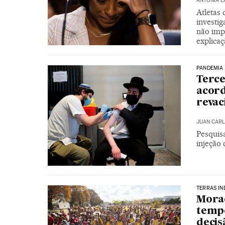
ANTONIA 
Atletas
investi
não imp
explicaç
PANDEMIA
Terce
acor
revac
JUAN CARL
Pesquisa
injeção
TERRAS IN
Morae
tempo
decis