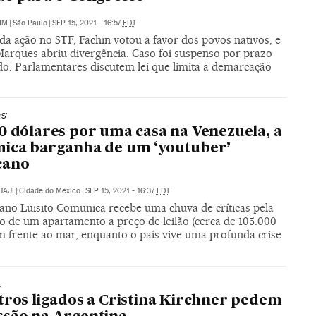
IM
|
São Paulo
|
SEP 15, 2021 - 16:57
EDT
da ação no STF, Fachin votou a favor dos povos nativos, e
arques abriu divergência. Caso foi suspenso por prazo
ido. Parlamentares discutem lei que limita a demarcação
S'
0 dólares por uma casa na Venezuela, a
ica barganha de um ‘youtuber’
cano
HAJI
|
Cidade do México
|
SEP 15, 2021 - 16:37
EDT
ano Luisito Comunica recebe uma chuva de críticas pela
ão de um apartamento a preço de leilão (cerca de 105.000
m frente ao mar, enquanto o país vive uma profunda crise
A
tros ligados a Cristina Kirchner pedem