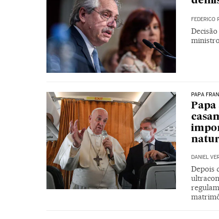
demis
FEDERICO 
Decisão
ministr
PAPA FRA
Papa 
casam
impor
natur
DANIEL VE
Depois 
ultracon
regulam
matrim