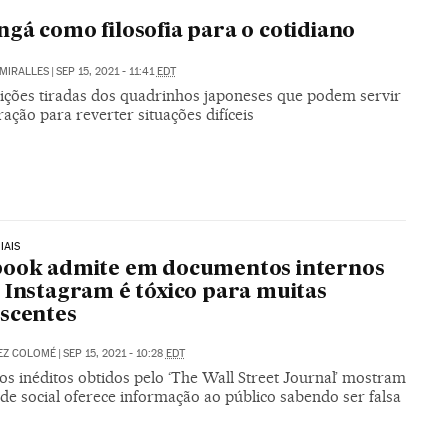
gá como filosofia para o cotidiano
MIRALLES
|
SEP 15, 2021 - 11:41
EDT
lições tiradas dos quadrinhos japoneses que podem servir
ração para reverter situações difíceis
IAIS
book admite em documentos internos
 Instagram é tóxico para muitas
scentes
EZ COLOMÉ
|
SEP 15, 2021 - 10:28
EDT
os inéditos obtidos pelo ‘The Wall Street Journal’ mostram
de social oferece informação ao público sabendo ser falsa