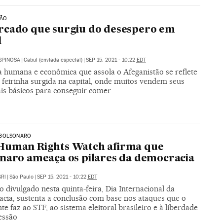
TÃO
rcado que surgiu do desespero em
l
SPINOSA
|
Cabul (enviada especial)
|
SEP 15, 2021 - 10:22
EDT
a humana e econômica que assola o Afeganistão se reflete
feirinha surgida na capital, onde muitos vendem seus
is básicos para conseguir comer
BOLSONARO
Human Rights Watch afirma que
naro ameaça os pilares da democracia
RI
|
São Paulo
|
SEP 15, 2021 - 10:22
EDT
o divulgado nesta quinta-feira, Dia Internacional da
cia, sustenta a conclusão com base nos ataques que o
te faz ao STF, ao sistema eleitoral brasileiro e à liberdade
essão