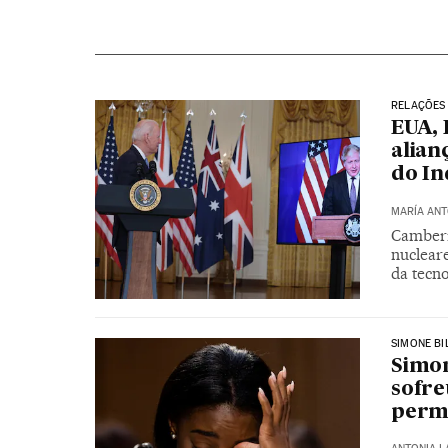
RELAÇÕES 
EUA, 
alian
do In
MARÍA ANT
Camberr
nuclear
da tecno
SIMONE BI
Simon
sofre
permi