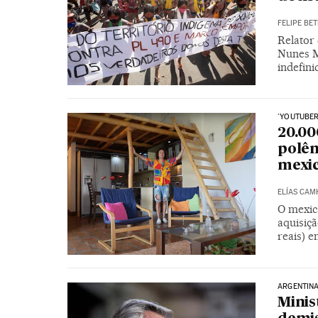
FELIPE BET
Relator 
Nunes M
indefin
'YOUTUBER
20.00
polêm
mexi
ELÍAS CAM
O mexic
aquisiç
reais) e
ARGENTIN
Minis