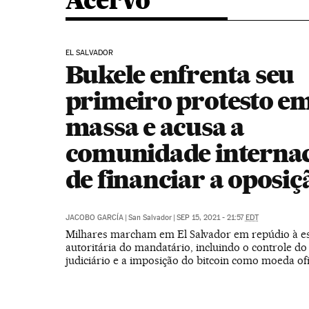
Acervo
EL SALVADOR
Bukele enfrenta seu
primeiro protesto e
massa e acusa a
comunidade internac
de financiar a oposiç
JACOBO GARCÍA
|
San Salvador
|
SEP 15, 2021 - 21:57
EDT
Milhares marcham em El Salvador em repúdio à e
autoritária do mandatário, incluindo o controle d
judiciário e a imposição do bitcoin como moeda ofi