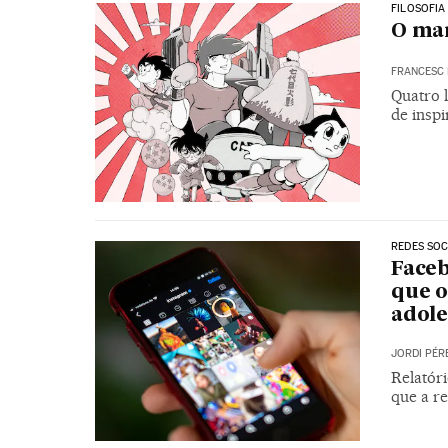
FILOSOFIA
O man
FRANCESC 
Quatro 
de inspi
REDES SOC
Face
que o
adole
JORDI PÉR
Relatóri
que a re