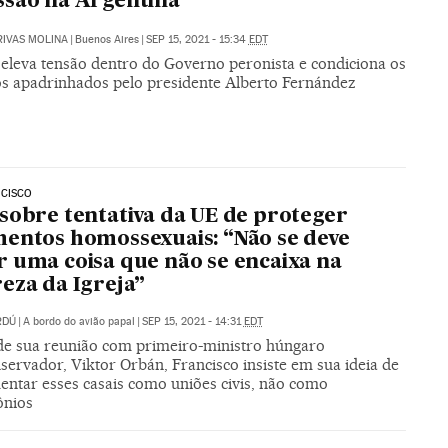
são na Argentina
RIVAS MOLINA
|
Buenos Aires
|
SEP 15, 2021 - 15:34
EDT
 eleva tensão dentro do Governo peronista e condiciona os
os apadrinhados pelo presidente Alberto Fernández
NCISCO
sobre tentativa da UE de proteger
entos homossexuais: “Não se deve
 uma coisa que não se encaixa na
eza da Igreja”
RDÚ
|
A bordo do avião papal
|
SEP 15, 2021 - 14:31
EDT
de sua reunião com primeiro-ministro húngaro
servador, Viktor Orbán, Francisco insiste em sua ideia de
entar esses casais como uniões civis, não como
ônios