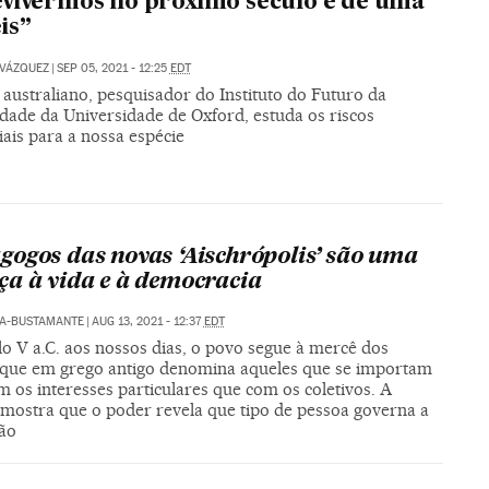
vivermos no próximo século é de uma
is”
 VÁZQUEZ
|
SEP 05, 2021 - 12:25
EDT
 australiano, pesquisador do Instituto do Futuro da
ade da Universidade de Oxford, estuda os riscos
iais para a nossa espécie
ogos das novas ‘Aischrópolis’ são uma
a à vida e à democracia
RA-BUSTAMANTE
|
AUG 13, 2021 - 12:37
EDT
o V a.C. aos nossos dias, o povo segue à mercê dos
i’, que em grego antigo denomina aqueles que se importam
 os interesses particulares que com os coletivos. A
a mostra que o poder revela que tipo de pessoa governa a
ão