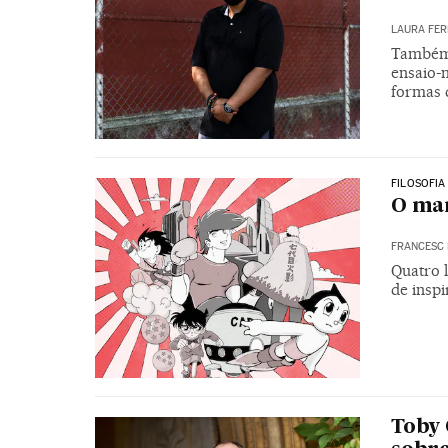
LAURA FE
Também 
ensaio-
formas 
FILOSOFIA
O man
FRANCESC 
Quatro 
de inspi
Toby 