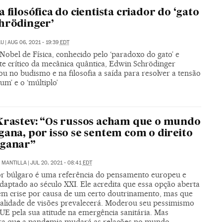
a filosófica do cientista criador do ‘gato
hrödinger’
AU
|
AUG 06, 2021 - 19:39
EDT
obel de Física, conhecido pelo ‘paradoxo do gato’ e
te crítico da mecânica quântica, Edwin Schrödinger
u no budismo e na filosofia a saída para resolver a tensão
‘um’ e o ‘múltiplo’
Krastev: “Os russos acham que o mundo
gana, por isso se sentem com o direito
nganar”
Z MANTILLA
|
JUL 20, 2021 - 08:41
EDT
r búlgaro é uma referência do pensamento europeu e
adaptado ao século XXI. Ele acredita que essa opção aberta
em crise por causa de um certo doutrinamento, mas que
ralidade de visões prevalecerá. Moderou seu pessimismo
UE pela sua atitude na emergência sanitária. Mas
ra que a pandemia mudará as relações no mundo.