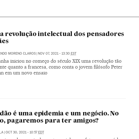
 a revolução intelectual dos pensadores
ães
NANDO MORENO CLAROS
|
NOV 07, 2021 - 13:30
EST
nha iniciou no começo do século XIX uma revolução tão
nte quanto a francesa, como conta o jovem filósofo Peter
n em um novo ensaio
idão é uma epidemia e um negócio. No
o, pagaremos para ter amigos?
LA
|
OCT 30, 2021 - 10:57
EDT