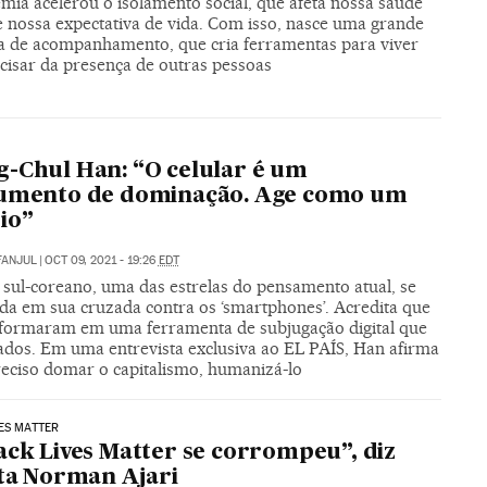
mia acelerou o isolamento social, que afeta nossa saúde
e nossa expectativa de vida. Com isso, nasce uma grande
ia de acompanhamento, que cria ferramentas para viver
cisar da presença de outras pessoas
-Chul Han: “O celular é um
rumento de dominação. Age como um
io”
FANJUL
|
OCT 09, 2021 - 19:26
EDT
 sul-coreano, uma das estrelas do pensamento atual, se
da em sua cruzada contra os ‘smartphones’. Acredita que
sformaram em uma ferramenta de subjugação digital que
iados. Em uma entrevista exclusiva ao EL PAÍS, Han afirma
reciso domar o capitalismo, humanizá-lo
ES MATTER
ack Lives Matter se corrompeu”, diz
sta Norman Ajari