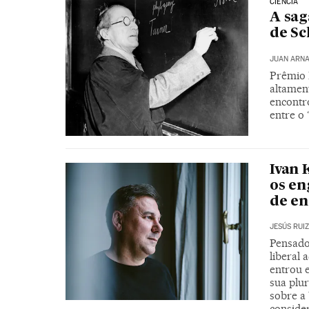
CIÊNCIA
A sag
de Sc
JUAN ARN
Prêmio N
altamen
encontro
entre o 
Ivan 
os en
de e
JESÚS RUI
Pensado
liberal 
entrou 
sua plu
sobre a 
conside