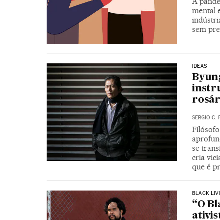
A pande
mental 
indústr
sem pre
IDEAS
Byung
inst
rosár
SERGIO C. 
Filósofo
aprofun
se tran
cria vic
que é p
BLACK LIV
“O Bl
ativi