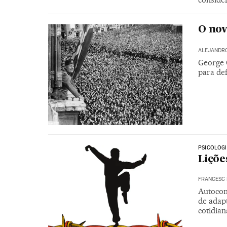
O nov
ALEJANDRO
George 
para de
PSICOLOG
Liçõe
FRANCESC 
Autocon
de adapt
cotidia