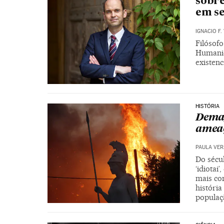
sobre
em se
IGNACIO F.
Filósofo
Humanid
existenc
HISTÓRIA
Demag
ameaç
PAULA VE
Do sécul
‘idiota
mais com
históri
populaç