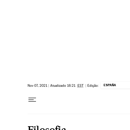
Pular para o conteúdo
ESPAÑA
Nov 07, 2021
|
Atualizado 16:21
EST
|
Edição:
Filosofia