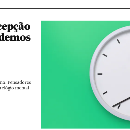
cepção
odemos
rno. Pensadores
relógio mental