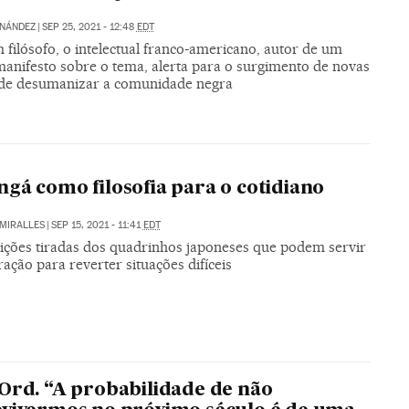
RNÁNDEZ
|
SEP 25, 2021 - 12:48
EDT
filósofo, o intelectual franco-americano, autor de um
manifesto sobre o tema, alerta para o surgimento de novas
de desumanizar a comunidade negra
gá como filosofia para o cotidiano
MIRALLES
|
SEP 15, 2021 - 11:41
EDT
lições tiradas dos quadrinhos japoneses que podem servir
ração para reverter situações difíceis
Ord. “A probabilidade de não