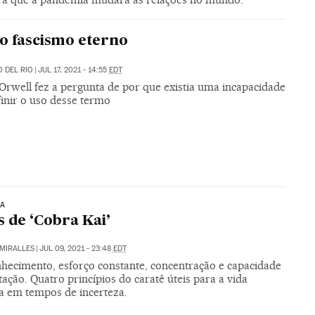
o fascismo eterno
 DEL RIO
|
JUL 17, 2021 - 14:55
EDT
Orwell fez a pergunta de por que existia uma incapacidade
finir o uso desse termo
IA
s de ‘Cobra Kai’
MIRALLES
|
JUL 09, 2021 - 23:48
EDT
hecimento, esforço constante, concentração e capacidade
ação. Quatro princípios do caratê úteis para a vida
na em tempos de incerteza.