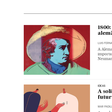
1800:
alem
LUIS FER
A Alema
importa
Neuman
IDEAS
A sol
futur
MAR PADIL