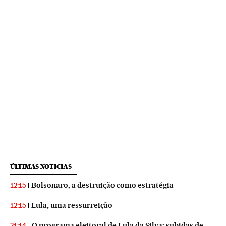
ÚLTIMAS NOTICIAS
Bolsonaro, a destruição como estratégia
12:15
Lula, uma ressurreição
12:15
O programa eleitoral de Lula da Silva: subidas de
21:14