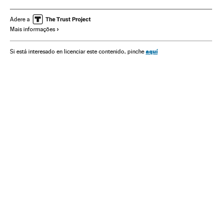
Governo
Presidente Brasil
Presidência Brasil
História
Democracia
História antiga
Atenas
Aristófanes
Adere a
Mais informações
Filosofia
Donald Trump
Grécia
Estados Unidos
aquí
Si está interesado en licenciar este contenido, pinche