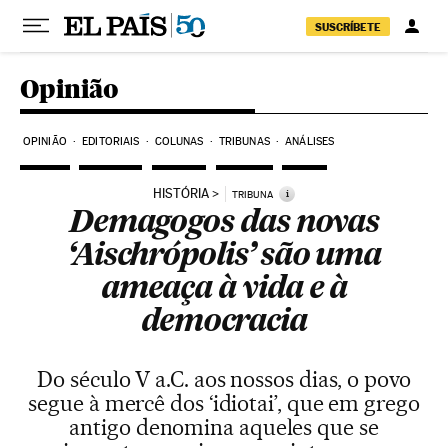
Pular para o conteúdo
SUSCRÍBETE
Opinião
OPINIÃO
EDITORIAIS
COLUNAS
TRIBUNAS
ANÁLISES
HISTÓRIA
i
TRIBUNA
Demagogos das novas
‘Aischrópolis’ são uma
ameaça à vida e à
democracia
Do século V a.C. aos nossos dias, o povo
segue à mercê dos ‘idiotai’, que em grego
antigo denomina aqueles que se