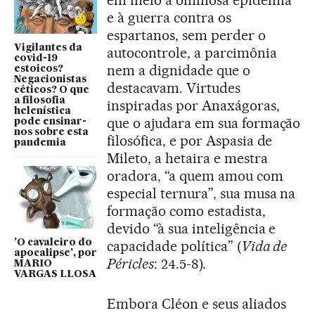
em meio à ominosa epidemia
e à guerra contra os
espartanos, sem perder o
Vigilantes da
autocontrole, a parcimônia
covid-19
nem a dignidade que o
estoicos?
Negacionistas
destacavam. Virtudes
céticos? O que
a filosofia
inspiradas por Anaxágoras,
helenística
que o ajudara em sua formação
pode ensinar-
nos sobre esta
filosófica, e por Aspasia de
pandemia
Mileto, a hetaira e mestra
oradora, “a quem amou com
especial ternura”, sua musa na
formação como estadista,
devido “à sua inteligência e
'O cavaleiro do
capacidade política” (
Vida de
apocalipse', por
Péricles
: 24.5-8).
MARIO
VARGAS LLOSA
Embora Cléon e seus aliados