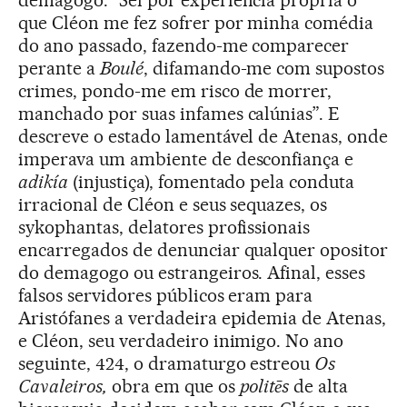
demagogo: “Sei por experiência própria o
que Cléon me fez sofrer por minha comédia
do ano passado, fazendo-me comparecer
perante a
Boulé
, difamando-me com supostos
crimes, pondo-me em risco de morrer,
manchado por suas infames calúnias”. E
descreve o estado lamentável de Atenas, onde
imperava um ambiente de desconfiança e
adikía
(injustiça), fomentado pela conduta
irracional de Cléon e seus sequazes, os
sykophantas, delatores profissionais
encarregados de denunciar qualquer opositor
do demagogo ou estrangeiros. Afinal, esses
falsos servidores públicos eram para
Aristófanes a verdadeira epidemia de Atenas,
e Cléon, seu verdadeiro inimigo. No ano
seguinte, 424, o dramaturgo estreou
Os
Cavaleiros,
obra em que os
politēs
de alta