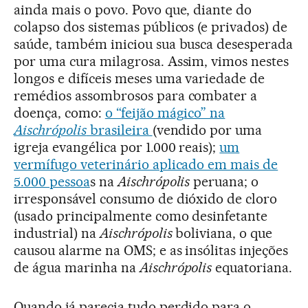
ainda mais o povo. Povo que, diante do
colapso dos sistemas públicos (e privados) de
saúde, também iniciou sua busca desesperada
por uma cura milagrosa. Assim, vimos nestes
longos e difíceis meses uma variedade de
remédios assombrosos para combater a
doença, como:
o “feijão mágico” na
Aischrópolis
brasileira
(vendido por uma
igreja evangélica por 1.000 reais);
um
vermífugo veterinário aplicado em mais de
5.000 pessoa
s na
Aischrópolis
peruana; o
irresponsável consumo de dióxido de cloro
(usado principalmente como desinfetante
industrial) na
Aischrópolis
boliviana, o que
causou alarme na OMS; e as insólitas injeções
de água marinha na
Aischrópolis
equatoriana.
Quando já parecia tudo perdido para o