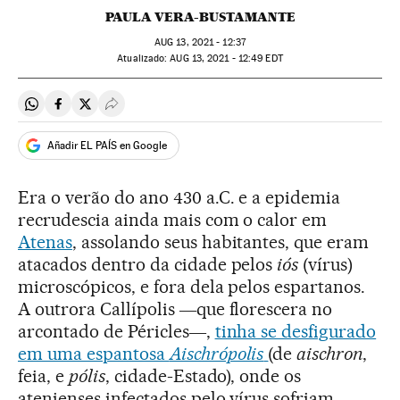
PAULA VERA-BUSTAMANTE
AUG
13, 2021 - 12:37
atualizado:
AUG
13, 2021 - 12:49
EDT
Compartir en Whatsapp
Compartir en Facebook
Compartir en Twitter
Desplegar Redes Sociales
Añadir EL PAÍS en Google
Era o verão do ano 430 a.C. e a epidemia
recrudescia ainda mais com o calor em
Atenas
, assolando seus habitantes, que eram
atacados dentro da cidade pelos
iós
(vírus)
microscópicos, e fora dela pelos espartanos.
A outrora Callípolis ―que florescera no
arcontado de Péricles―,
tinha se desfigurado
em uma espantosa
Aischrópolis
(de
aischron
,
feia, e
pólis
, cidade-Estado), onde os
atenienses infectados pelo vírus sofriam