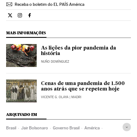
Receba o boletim do EL PAÍS América
Opiniao El País Brasil en Twitter
Opiniao El País Brasil en Instagram
Opiniao El País Brasil en Facebook
MAIS INFORMAÇÕES
As lições da pior pandemia da
história
NUÑO DOMÍNGUEZ
Cenas de uma pandemia de 1.500
anos atrás que se repetem hoje
VICENTE G. OLAYA
| MADRI
ARQUIVADO EM
Brasil
Jair Bolsonaro
Governo Brasil
América