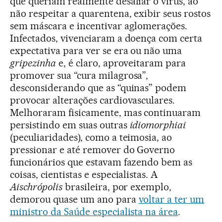
que queriam realmente desafiar o vírus, ao
não respeitar a quarentena, exibir seus rostos
sem máscara e incentivar aglomerações.
Infectados, vivenciaram a doença com certa
expectativa para ver se era ou não uma
gripezinha
e, é claro, aproveitaram para
promover sua “cura milagrosa”,
desconsiderando que as “quinas” podem
provocar alterações cardiovasculares.
Melhoraram fisicamente, mas continuaram
persistindo em suas outras
idiomorphiai
(peculiaridades), como a teimosia, ao
pressionar e até remover do Governo
funcionários que estavam fazendo bem as
coisas, cientistas e especialistas. A
Aischrópolis
brasileira, por exemplo,
demorou quase um ano para
voltar a ter um
ministro da Saúde especialista na área
.