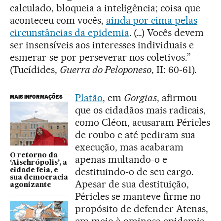
calculado, bloqueia a inteligência; coisa que
aconteceu com vocês,
ainda por cima pelas
circunstâncias da epidemia
. (…) Vocês devem
ser insensíveis aos interesses individuais e
esmerar-se por perseverar nos coletivos.”
(Tucídides,
Guerra do Peloponeso
, II: 60-61).
Platão
, em
Gorgias
, afirmou
MAIS INFORMAÇÕES
que os cidadãos mais radicais,
como Cléon, acusaram Péricles
de roubo e até pediram sua
execução, mas acabaram
O retorno da
apenas multando-o e
‘Aischrópolis’, a
destituindo-o de seu cargo.
cidade feia, e
sua democracia
Apesar de sua destituição,
agonizante
Péricles se manteve firme no
propósito de defender Atenas,