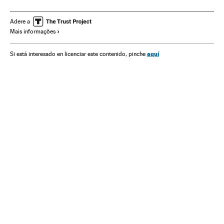
Kamala Harris
Mike Pence
Casa Branca
Eleições EUA
América
Eleições EUA 2020
Migração
Migrantes
Adere a
Mais informações
Crianças
aquí
Si está interesado en licenciar este contenido, pinche