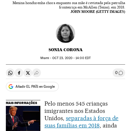
Menina hondurenha chora enquanto sua mãe é revistada pela patrulha
fronteiriça em McAllen (Texas), em 2018.
JOHN MOORE (GETTY IMAGES)
SONIA CORONA
Miami -
OCT
23, 2020 - 14:00
EDT
0
Compartir en Whatsapp
Compartir en Facebook
Compartir en Twitter
Desplegar Redes Sociales
Comen
Añadir EL PAÍS en Google
Pelo menos 545 crianças
MAIS INFORMAÇÕES
imigrantes nos Estados
Unidos,
separadas à força de
suas famílias em 2018
, ainda