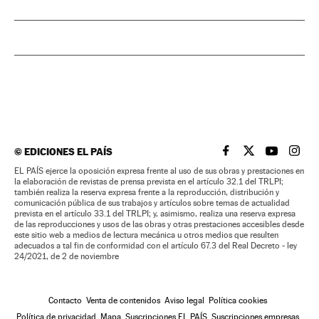
©
EDICIONES EL PAÍS
EL PAÍS BRASIL EN
EL PAÍS BRASI
EL PAÍS B
EL PA
EL PAÍS ejerce la oposición expresa frente al uso de sus obras y prestaciones en
la elaboración de revistas de prensa prevista en el artículo 32.1 del TRLPI;
también realiza la reserva expresa frente a la reproducción, distribución y
comunicación pública de sus trabajos y artículos sobre temas de actualidad
prevista en el artículo 33.1 del TRLPI; y, asimismo, realiza una reserva expresa
de las reproducciones y usos de las obras y otras prestaciones accesibles desde
este sitio web a medios de lectura mecánica u otros medios que resulten
adecuados a tal fin de conformidad con el artículo 67.3 del Real Decreto - ley
24/2021, de 2 de noviembre
Contacto
Venta de contenidos
Aviso legal
Política cookies
Política de privacidad
Mapa
Suscripciones EL PAÍS
Suscripciones empresas