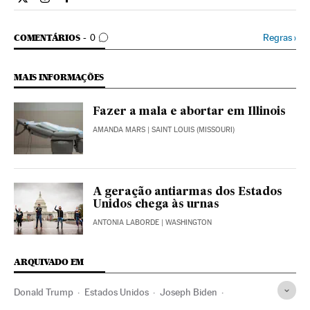
Internacional El País Brasil en Twitter
Internacional El País Brasil en Instagram
Internacional El País Brasil en Facebook
COMENTÁRIOS
Regras
›
COMENTÁRIOS
0
MAIS INFORMAÇÕES
Fazer a mala e abortar em Illinois
AMANDA MARS
| SAINT LOUIS (MISSOURI)
A geração antiarmas dos Estados
Unidos chega às urnas
ANTONIA LABORDE
| WASHINGTON
ARQUIVADO EM
Donald Trump
Estados Unidos
Joseph Biden