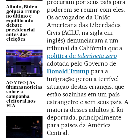
procuram por seus pais para
Afiado, Biden
poderem se reunir com eles.
golpeia Trump
Os advogados da União
no último e
equilibrado
Americana das Liberdades
debate
presidencial
Civis (ACLU, na sigla em
antes das
inglês) denunciaram a um
eleições
tribunal da Califórnia que a
política de
tolerância zero
adotada pelo Governo de
Donald Trump
para a
imigração gerou a terrível
AO VIVO | As
situação destas crianças, que
últimas notícias
sobre a
estão sozinhas em um país
campanha
estrangeiro e sem seus pais. A
eleitoral nos
EUA
maioria desses adultos já foi
deportada, principalmente
para países da América
Central.