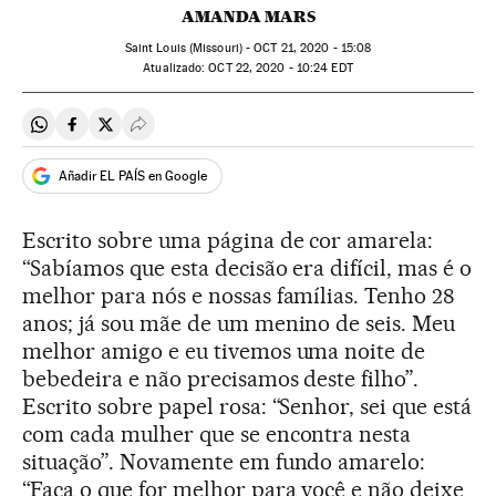
AMANDA MARS
Saint Louis (Missouri) -
OCT
21, 2020 - 15:08
atualizado:
OCT
22, 2020 - 10:24
EDT
Compartir en Whatsapp
Compartir en Facebook
Compartir en Twitter
Desplegar Redes Sociales
Añadir EL PAÍS en Google
Escrito sobre uma página de cor amarela:
“Sabíamos que esta decisão era difícil, mas é o
melhor para nós e nossas famílias. Tenho 28
anos; já sou mãe de um menino de seis. Meu
melhor amigo e eu tivemos uma noite de
bebedeira e não precisamos deste filho”.
Escrito sobre papel rosa: “Senhor, sei que está
com cada mulher que se encontra nesta
situação”. Novamente em fundo amarelo:
“Faça o que for melhor para você e não deixe