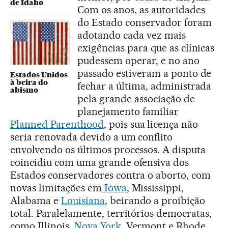
de Idaho
Com os anos, as autoridades
do Estado conservador foram
adotando cada vez mais
exigências para que as clínicas
pudessem operar, e no ano
passado estiveram a ponto de
Estados Unidos
à beira do
fechar a última, administrada
abismo
pela grande associação de
planejamento familiar
Planned Parenthood
, pois sua licença não
seria renovada devido a um conflito
envolvendo os últimos processos. A disputa
coincidiu com uma grande ofensiva dos
Estados conservadores contra o aborto, com
novas limitações em
Iowa
, Mississippi,
Alabama e
Louisiana
, beirando a proibição
total. Paralelamente, territórios democratas,
como Illinois,
Nova York
, Vermont e Rhode