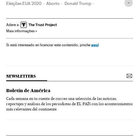
Eleições EUA 2020
Aborto
Donald Trump
Estados Unidos
Missouri
Ilinóis
Direitos mulher
Posições antiaborto
Eleições EUA
Joseph Biden
Adere a
Mais informações
Direitos humanos
Feminismo
Mulheres
aquí
Si está interesado en licenciar este contenido, pinche
NEWSLETTERS
Boletín de América
Cada semana en tu cuenta de correo una selección de las noticias,
reportajes y análisis de los periodistas de EL PAÍS con los acontecimientos
más relevantes del continente.