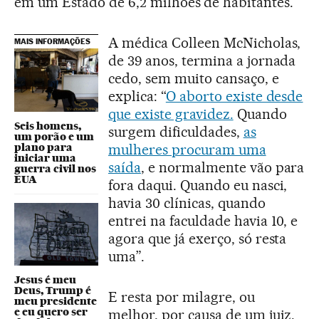
em um Estado de 6,2 milhões de habitantes.
A médica Colleen McNicholas,
MAIS INFORMAÇÕES
de 39 anos, termina a jornada
cedo, sem muito cansaço, e
explica: “
O aborto existe desde
que existe gravidez.
Quando
Seis homens,
surgem dificuldades,
as
um porão e um
plano para
mulheres procuram uma
iniciar uma
saída
, e normalmente vão para
guerra civil nos
EUA
fora daqui. Quando eu nasci,
havia 30 clínicas, quando
entrei na faculdade havia 10, e
agora que já exerço, só resta
uma”.
Jesus é meu
Deus, Trump é
E resta por milagre, ou
meu presidente
e eu quero ser
melhor, por causa de um juiz.