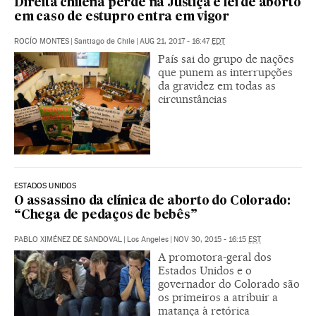
Direita chilena perde na Justiça e lei de aborto
em caso de estupro entra em vigor
ROCÍO MONTES
|
Santiago de Chile
|
AUG 21, 2017 - 16:47
EDT
País sai do grupo de nações
que punem as interrupções
da gravidez em todas as
circunstâncias
ESTADOS UNIDOS
O assassino da clínica de aborto do Colorado:
“Chega de pedaços de bebês”
PABLO XIMÉNEZ DE SANDOVAL
|
Los Angeles
|
NOV 30, 2015 - 16:15
EST
A promotora-geral dos
Estados Unidos e o
governador do Colorado são
os primeiros a atribuir a
matança à retórica