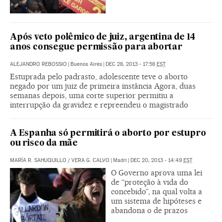
Após veto polêmico de juiz, argentina de 14
anos consegue permissão para abortar
ALEJANDRO REBOSSIO
|
Buenos Aires
|
DEC 28, 2013 - 17:58
EST
Estuprada pelo padrasto, adolescente teve o aborto
negado por um juiz de primeira instância Agora, duas
semanas depois, uma corte superior permitiu a
interrupção da gravidez e repreendeu o magistrado
A Espanha só permitirá o aborto por estupro
ou risco da mãe
MARÍA R. SAHUQUILLO
/
VERA G. CALVO
|
Madri
|
DEC 20, 2013 - 14:49
EST
O Governo aprova uma lei
de “proteção à vida do
concebido”, na qual volta a
um sistema de hipóteses e
abandona o de prazos