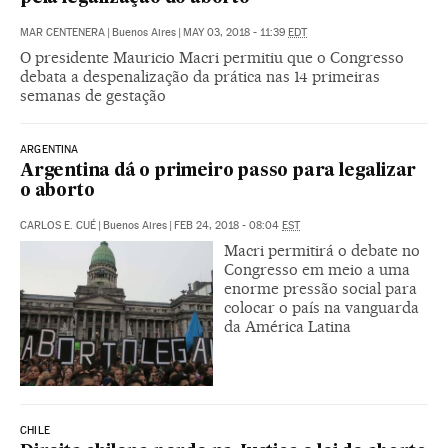
MAR CENTENERA
|
Buenos Aires
|
MAY 03, 2018 - 11:39
EDT
O presidente Mauricio Macri permitiu que o Congresso
debata a despenalização da prática nas 14 primeiras
semanas de gestação
ARGENTINA
Argentina dá o primeiro passo para legalizar
o aborto
CARLOS E. CUÉ
|
Buenos Aires
|
FEB 24, 2018 - 08:04
EST
Macri permitirá o debate no
Congresso em meio a uma
enorme pressão social para
colocar o país na vanguarda
da América Latina
CHILE