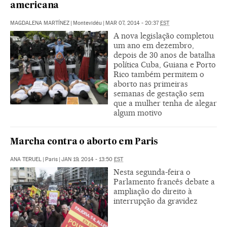
americana
MAGDALENA MARTÍNEZ
|
Montevidéu
|
MAR 07, 2014 - 20:37
EST
A nova legislação completou
um ano em dezembro,
depois de 30 anos de batalha
política Cuba, Guiana e Porto
Rico também permitem o
aborto nas primeiras
semanas de gestação sem
que a mulher tenha de alegar
algum motivo
Marcha contra o aborto em Paris
ANA TERUEL
|
Paris
|
JAN 19, 2014 - 13:50
EST
Nesta segunda-feira o
Parlamento francês debate a
ampliação do direito à
interrupção da gravidez