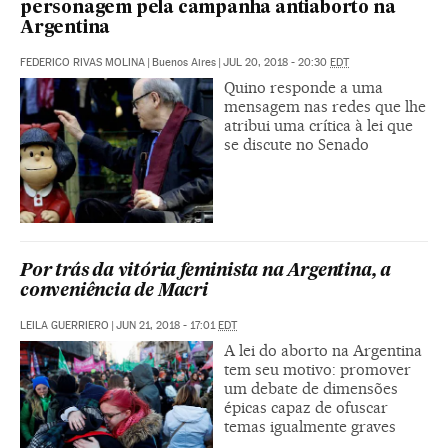
personagem pela campanha antiaborto na
Argentina
FEDERICO RIVAS MOLINA
|
Buenos Aires
|
JUL 20, 2018 - 20:30
EDT
Quino responde a uma
mensagem nas redes que lhe
atribui uma crítica à lei que
se discute no Senado
Por trás da vitória feminista na Argentina, a
conveniência de Macri
LEILA GUERRIERO
|
JUN 21, 2018 - 17:01
EDT
A lei do aborto na Argentina
tem seu motivo: promover
um debate de dimensões
épicas capaz de ofuscar
temas igualmente graves