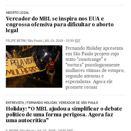
ABORTO LEGAL
Vereador do MBL se inspira nos EUA e
engrossa ofensiva para dificultar o aborto
legal
FELIPE BETIM
|
São Paulo
|
JUL 01, 2019 - 23:50
EDT
Fernando Holiday apresenta
em São Paulo projeto cujo
texto "constrange" e
"tortura" psicologicamente
mulheres vítimas de estupro,
segundo ativistas e
especialistas. Agora ele
promete recuar
ENTREVISTA | FERNANDO HOLIDAY, VEREADOR DE SÃO PAULO
Holiday: “O MBL ajudou a simplificar o debate
político de uma forma perigosa. Agora faz
uma autocrítica”
F. BETIM
|
São Paulo
|
JUL 01, 2019 - 23:50
EDT