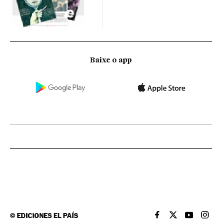
Baixe o app
©
EDICIONES EL PAÍS
EL PAÍS BRASIL EN
EL PAÍS BRASI
EL PAÍS B
EL PA