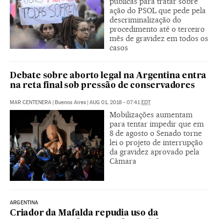
públicas para tratar sobre
ação do PSOL que pede pela
descriminalização do
procedimento até o terceiro
mês de gravidez em todos os
casos
Debate sobre aborto legal na Argentina entra
na reta final sob pressão de conservadores
MAR CENTENERA
|
Buenos Aires
|
AUG 01, 2018 - 07:41
EDT
Mobilizações aumentam
para tentar impedir que em
8 de agosto o Senado torne
lei o projeto de interrupção
da gravidez aprovado pela
Câmara
ARGENTINA
Criador da Mafalda repudia uso da