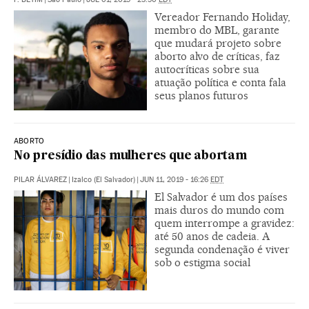
Vereador Fernando Holiday,
membro do MBL, garante
que mudará projeto sobre
aborto alvo de críticas, faz
autocríticas sobre sua
atuação política e conta fala
seus planos futuros
ABORTO
No presídio das mulheres que abortam
PILAR ÁLVAREZ
|
Izalco (El Salvador)
|
JUN 11, 2019 - 16:26
EDT
El Salvador é um dos países
mais duros do mundo com
quem interrompe a gravidez:
até 50 anos de cadeia. A
segunda condenação é viver
sob o estigma social