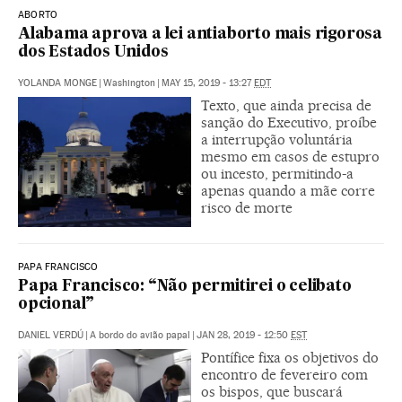
ABORTO
Alabama aprova a lei antiaborto mais rigorosa
dos Estados Unidos
YOLANDA MONGE
|
Washington
|
MAY 15, 2019 - 13:27
EDT
Texto, que ainda precisa de
sanção do Executivo, proíbe
a interrupção voluntária
mesmo em casos de estupro
ou incesto, permitindo-a
apenas quando a mãe corre
risco de morte
PAPA FRANCISCO
Papa Francisco: “Não permitirei o celibato
opcional”
DANIEL VERDÚ
|
A bordo do avião papal
|
JAN 28, 2019 - 12:50
EST
Pontífice fixa os objetivos do
encontro de fevereiro com
os bispos, que buscará