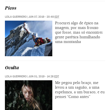
Picos
LEILA GUERRIERO
|
JUN 07, 2019 - 20:48
EDT
Procurei algo de épico na
imagem, por mais frouxo
que fosse, mas só encontrei
gente patética humilhando
uma montanha
Oculta
LEILA GUERRIERO
|
JUN 01, 2019 - 14:28
EDT
Me pegou pelo braço, me
levou a um saguão, a uma
espelunca, a um buraco, e eu
pensei “Como antes”