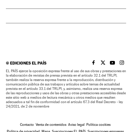
©
EDICIONES EL PAÍS
EL PAÍS BRASIL EN
EL PAÍS BRASI
EL PAÍS B
EL PA
EL PAÍS ejerce la oposición expresa frente al uso de sus obras y prestaciones en
la elaboración de revistas de prensa prevista en el artículo 32.1 del TRLPI;
también realiza la reserva expresa frente a la reproducción, distribución y
comunicación pública de sus trabajos y artículos sobre temas de actualidad
prevista en el artículo 33.1 del TRLPI; y, asimismo, realiza una reserva expresa
de las reproducciones y usos de las obras y otras prestaciones accesibles desde
este sitio web a medios de lectura mecánica u otros medios que resulten
adecuados a tal fin de conformidad con el artículo 67.3 del Real Decreto - ley
24/2021, de 2 de noviembre
Contacto
Venta de contenidos
Aviso legal
Política cookies
Política de privacidad
Mapa
Suscripciones EL PAÍS
Suscripciones empresas