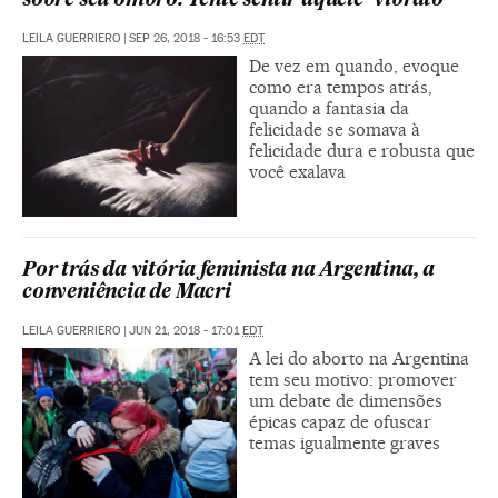
sobre seu ombro. Tente sentir aquele ‘vibrato’
LEILA GUERRIERO
|
SEP 26, 2018 - 16:53
EDT
De vez em quando, evoque
como era tempos atrás,
quando a fantasia da
felicidade se somava à
felicidade dura e robusta que
você exalava
Por trás da vitória feminista na Argentina, a
conveniência de Macri
LEILA GUERRIERO
|
JUN 21, 2018 - 17:01
EDT
A lei do aborto na Argentina
tem seu motivo: promover
um debate de dimensões
épicas capaz de ofuscar
temas igualmente graves