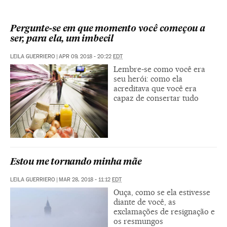
Pergunte-se em que momento você começou a
ser, para ela, um imbecil
LEILA GUERRIERO
|
APR 09, 2018 - 20:22
EDT
Lembre-se como você era
seu herói: como ela
acreditava que você era
capaz de consertar tudo
Estou me tornando minha mãe
LEILA GUERRIERO
|
MAR 28, 2018 - 11:12
EDT
Ouça, como se ela estivesse
diante de você, as
exclamações de resignação e
os resmungos