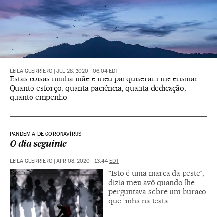
LEILA GUERRIERO
|
JUL 28, 2020 - 06:04
EDT
Estas coisas minha mãe e meu pai quiseram me ensinar.
Quanto esforço, quanta paciência, quanta dedicação,
quanto empenho
PANDEMIA DE CORONAVÍRUS
O dia seguinte
LEILA GUERRIERO
|
APR 08, 2020 - 13:44
EDT
“Isto é uma marca da peste”,
dizia meu avô quando lhe
perguntava sobre um buraco
que tinha na testa