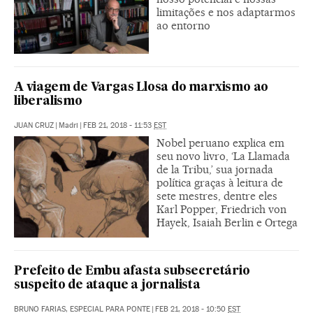
limitações e nos adaptarmos
ao entorno
A viagem de Vargas Llosa do marxismo ao
liberalismo
JUAN CRUZ
|
Madri
|
FEB 21, 2018 - 11:53
EST
Nobel peruano explica em
seu novo livro, ‘La Llamada
de la Tribu,’ sua jornada
política graças à leitura de
sete mestres, dentre eles
Karl Popper, Friedrich von
Hayek, Isaiah Berlin e Ortega
Prefeito de Embu afasta subsecretário
suspeito de ataque a jornalista
BRUNO FARIAS, ESPECIAL PARA PONTE
|
FEB 21, 2018 - 10:50
EST