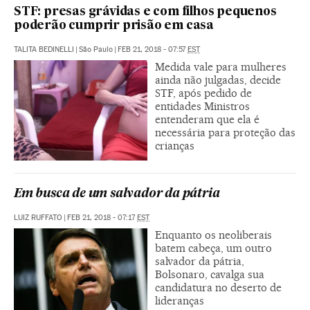
STF: presas grávidas e com filhos pequenos
poderão cumprir prisão em casa
TALITA BEDINELLI
|
São Paulo
|
FEB 21, 2018 - 07:57
EST
Medida vale para mulheres
ainda não julgadas, decide
STF, após pedido de
entidades Ministros
entenderam que ela é
necessária para proteção das
crianças
Em busca de um salvador da pátria
LUIZ RUFFATO
|
FEB 21, 2018 - 07:17
EST
Enquanto os neoliberais
batem cabeça, um outro
salvador da pátria,
Bolsonaro, cavalga sua
candidatura no deserto de
lideranças