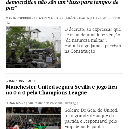
democrático não são um “luxo para tempos de
paz”
MARTA RODRIGUEZ DE ASSIS MACHADO E MAÍRA ZAPATER
|
FEB 21, 2018 - 16:58
EST
O decreto, ao expressar que
se trata de uma intervenção
“de natureza militar”,
estipula algo jamais previsto
na Constituição
CHAMPIONS LEAGUE
Manchester United segura Sevilla e jogo fica
no 0 a 0 pela Champions League
DIOGO MAGRI
|
São Paulo
|
FEB 21, 2018 - 16:51
EST
Goleiro De Gea, do United,
foi o grande destaque da
partida e responsável pelo
empate na Espanha