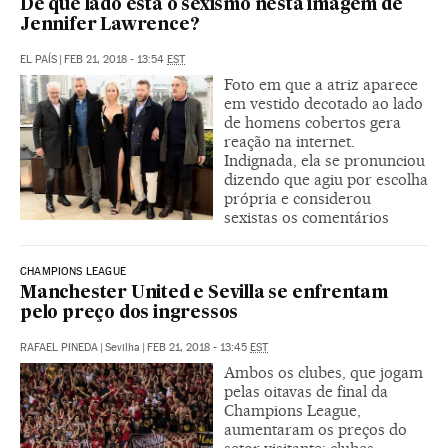
De que lado está o sexismo nesta imagem de
Jennifer Lawrence?
EL PAÍS
|
FEB 21, 2018 - 13:54
EST
Foto em que a atriz aparece
em vestido decotado ao lado
de homens cobertos gera
reação na internet.
Indignada, ela se pronunciou
dizendo que agiu por escolha
própria e considerou
sexistas os comentários
CHAMPIONS LEAGUE
Manchester United e Sevilla se enfrentam
pelo preço dos ingressos
RAFAEL PINEDA
|
Sevilha
|
FEB 21, 2018 - 13:45
EST
Ambos os clubes, que jogam
pelas oitavas de final da
Champions League,
aumentaram os preços do