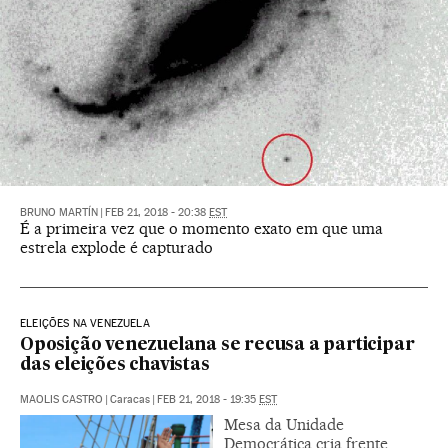
BRUNO MARTÍN
|
FEB 21, 2018 - 20:38
EST
É a primeira vez que o momento exato em que uma
estrela explode é capturado
ELEIÇÕES NA VENEZUELA
Oposição venezuelana se recusa a participar
das eleições chavistas
MAOLIS CASTRO
|
Caracas
|
FEB 21, 2018 - 19:35
EST
Mesa da Unidade
Democrática cria frente