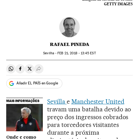
GETTY IMAGES
RAFAEL PINEDA
Sevilha -
FEB
21, 2018 - 13:45
EST
Compartir en Whatsapp
Compartir en Facebook
Compartir en Twitter
Desplegar Redes Sociales
Añadir EL PAÍS en Google
Sevilla
e
Manchester United
MAIS INFORMAÇÕES
travam uma batalha devido ao
preço dos ingressos cobrados
para torcedores visitantes
durante a próxima
Onde e como