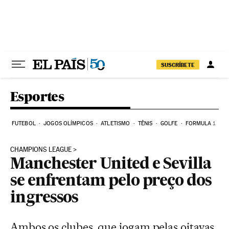
Pular para o conteúdo
SUSCRÍBETE
Esportes
FUTEBOL
JOGOS OLÍMPICOS
ATLETISMO
TÊNIS
GOLFE
FORMULA 1
CHAMPIONS LEAGUE
Manchester United e Sevilla
se enfrentam pelo preço dos
ingressos
Ambos os clubes, que jogam pelas oitavas