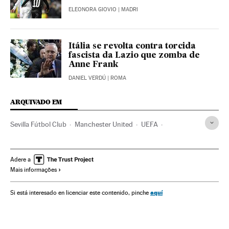
ELEONORA GIOVIO
| MADRI
Itália se revolta contra torcida
fascista da Lazio que zomba de
Anne Frank
DANIEL VERDÚ
| ROMA
ARQUIVADO EM
Sevilla Fútbol Club
Manchester United
UEFA
Times esportes
Organizações desportivas
Champions League 2017/2018
Champions League
Adere a
Mais informações
Futebol
Competições
Esportes
aquí
Si está interesado en licenciar este contenido, pinche