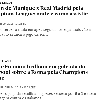
S LEAGUE
n de Munique x Real Madrid pela
ions League: onde e como assistir
R 25, 2018 - 14:26
EDT
 terceiro título europeu seguido, os espanhóis vão a
a no primeiro jogo da semi
S LEAGUE
 e Firmino brilham em goleada do
pool sobre a Roma pela Champions
ue
RI
|
APR 24, 2018 - 16:53
EDT
iro jogo da semifinal, ingleses vencem por 5 a 2 e saem
agem contra os italianos