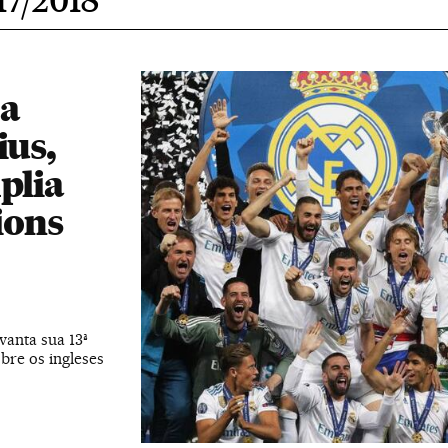
ta
ius,
plia
ions
vanta sua 13ª
bre os ingleses