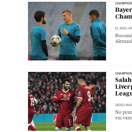
CHAMPION
Bayer
Champ
EL PAÍS
|
AP
Buscando
Alemanh
CHAMPION
Salah
Liver
Leag
DIOGO MAG
No prime
em vant