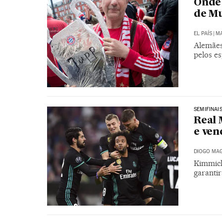
Onde 
de M
EL PAÍS
|
MA
Alemães
pelos es
SEMIFINAI
Real 
e ven
DIOGO MAG
Kimmich
garantir