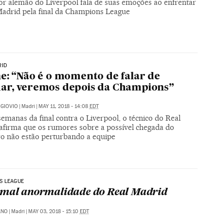
or alemão do Liverpool fala de suas emoções ao enfrentar
Madrid pela final da Champions League
RID
e: “Não é o momento de falar de
ar, veremos depois da Champions”
GIOVIO
|
Madri
|
MAY 11, 2018 - 14:08
EDT
emanas da final contra o Liverpool, o técnico do Real
afirma que os rumores sobre a possível chegada do
iro não estão perturbando a equipe
S LEAGUE
mal anormalidade do Real Madrid
ANO
|
Madri
|
MAY 03, 2018 - 15:10
EDT