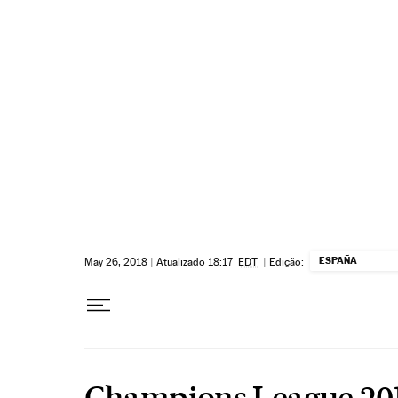
Pular para o conteúdo
ESPAÑA
May 26, 2018
|
Atualizado 18:17
EDT
|
Edição:
Champions League 201