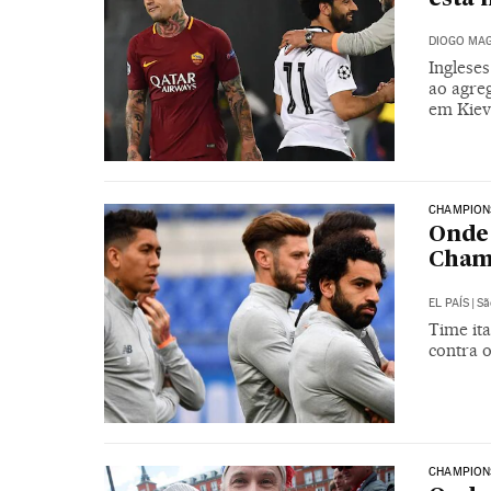
DIOGO MAG
Inglese
ao agreg
em Kiev
CHAMPION
Onde 
Cham
EL PAÍS
|
Sã
Time ita
contra 
CHAMPION