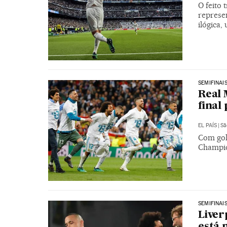
O feito
represe
ilógica
SEMIFINAI
Real 
final
EL PAÍS
|
Sã
Com gol
Champi
SEMIFINAI
Liver
está 