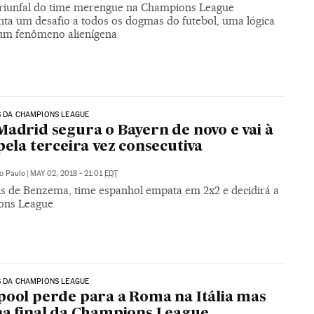
 triunfal do time merengue na Champions League
nta um desafio a todos os dogmas do futebol, uma lógica
, um fenômeno alienígena
S DA CHAMPIONS LEAGUE
Madrid segura o Bayern de novo e vai à
 pela terceira vez consecutiva
o Paulo
|
MAY 02, 2018 - 21:01
EDT
s de Benzema, time espanhol empata em 2x2 e decidirá a
ons League
S DA CHAMPIONS LEAGUE
pool perde para a Roma na Itália mas
na final da Champions League