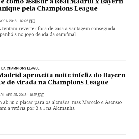
e como assistir a Real Madrid x Bayern
unique pela Champions League
Y 01, 2018 - 10:06
EDT
 tentam reverter fora de casa a vantagem conseguida
panhóis no jogo de ida da semifinal
S DA CHAMPIONS LEAGUE
Madrid aproveita noite infeliz do Bayern
ce de virada na Champions League
RI
|
APR 25, 2018 - 16:57
EDT
 abriu o placar para os alemães, mas Marcelo e Asensio
am a vitória por 2 a 1 na Alemanha