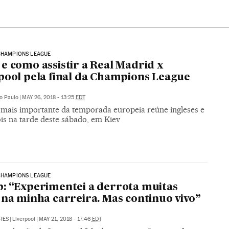
CHAMPIONS LEAGUE
e como assistir a Real Madrid x
pool pela final da Champions League
o Paulo
|
MAY 26, 2018 - 13:25
EDT
 mais importante da temporada europeia reúne ingleses e
is na tarde deste sábado, em Kiev
CHAMPIONS LEAGUE
: “Experimentei a derrota muitas
 na minha carreira. Mas continuo vivo”
RES
|
Liverpool
|
MAY 21, 2018 - 17:46
EDT