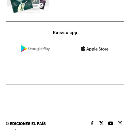
Baixe o app
©
EDICIONES EL PAÍS
EL PAÍS BRASIL EN
EL PAÍS BRASI
EL PAÍS B
EL PA