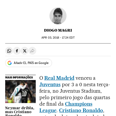
DIOGO MAGRI
APR
03, 2018 - 17:24
EDT
Compartir en Whatsapp
Compartir en Facebook
Compartir en Twitter
Desplegar Redes Sociales
Añadir EL PAÍS en Google
O
Real Madrid
venceu a
MAIS INFORMAÇÕES
Juventus
por 3 a 0 nesta terça-
feira, no Juventus Stadium,
pelo primeiro jogo das quartas
de final da
Champions
Neymar dribla,
League
.
Cristiano Ronaldo
,
mas Cristiano
Ronaldo