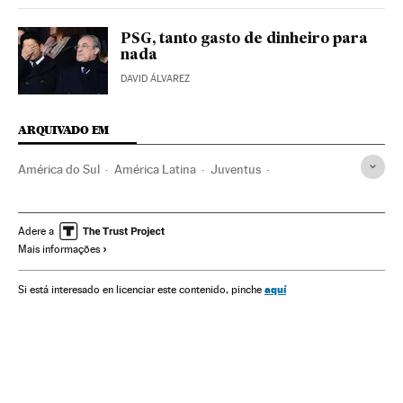
PSG, tanto gasto de dinheiro para
nada
DAVID ÁLVAREZ
ARQUIVADO EM
América do Sul
América Latina
Juventus
Cristiano Ronaldo
Marcelo
Toni Kroos
Bicicletas
Real Madrid
Brasil
Times esportes
América
Adere a
Mais informações
Champions League 2017/2018
Champions League
Futebol
Competições
Esportes
aquí
Si está interesado en licenciar este contenido, pinche