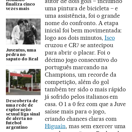
autor de dois gols – incluindo
finaliza cinco
uma pintura de bicicleta – e
vezes mais
uma assistência, foi o grande
nome do confronto. A etapa
inicial foi bem movimentada:
logo aos dois minutos,
Isco
cruzou e CR7 se antecipou
Juventus, uma
para abrir o placar. Foi o
pedra no
décimo jogo consecutivo do
sapato do Real
português marcando na
Champions, um recorde da
competição, além do gol
também ter sido o mais rápido
já sofrido pelos italianos em
Descoberta de
casa. O 1 a 0 fez com que a Juve
uma rede de
exploração
saísse mais para o jogo,
sexual liga sinal
criando chances claras com
de alerta no
futebol
Higuaín
, mas sem exercer uma
argentino