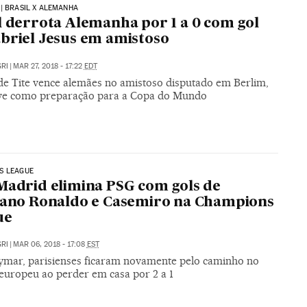
| BRASIL X ALEMANHA
l derrota Alemanha por 1 a 0 com gol
briel Jesus em amistoso
RI
|
MAR 27, 2018 - 17:22
EDT
de Tite vence alemães no amistoso disputado em Berlim,
ve como preparação para a Copa do Mundo
S LEAGUE
Madrid elimina PSG com gols de
iano Ronaldo e Casemiro na Champions
ue
RI
|
MAR 06, 2018 - 17:08
EST
mar, parisienses ficaram novamente pelo caminho no
 europeu ao perder em casa por 2 a 1