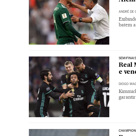
ANDRÉ DE 
Exibind
batem a
SEMIFINAI
Real 
e ven
DIOGO MAG
Kimmich
garantir
CHAMPION