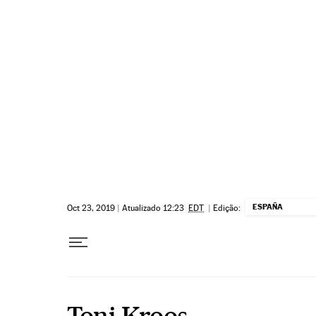
Pular para o conteúdo
ESPAÑA
Oct 23, 2019
|
Atualizado 12:23
EDT
|
Edição:
Toni Kroos