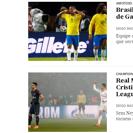
AMISTOSO 
Brasi
de Ga
DIOGO MAG
Equipe 
que ser
CHAMPION
Real 
Crist
Leag
DIOGO MAG
Sem Ney
torneio