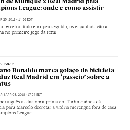
n de Munique x Real Madrid pela
ions League: onde e como assistir
R 25, 2018 - 14:26
EDT
 terceiro título europeu seguido, os espanhóis vão a
a no primeiro jogo da semi
S LEAGUE
iano Ronaldo marca golaço de bicicleta
duz Real Madrid em ‘passeio’ sobre a
ntus
RI
|
APR 03, 2018 - 17:24
EDT
português assina obra-prima em Turim e ainda dá
cia para Marcelo decretar a vitória merengue fora de casa
ampions League