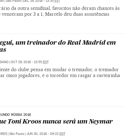
RI
|
São Paulo
|
DEC 19, 2018 - 13:35
EST
ário da outra semifinal, favoritos não deram chances às
 venceram por 3 a 1; Marcelo deu duas assistências
egui, um treinador do Real Madrid em
as
LDANO
|
OCT 29, 2018 - 13:55
EDT
dente do clube pensa em mudar o treinador, o treinador
r cinco jogadores, e o torcedor em rasgar a carteirinha
UNDO RÚSSIA 2018
ue Toni Kroos nunca será um Neymar
PIRES
|
São Paulo
|
JUN 30, 2018 - 09:22
EDT