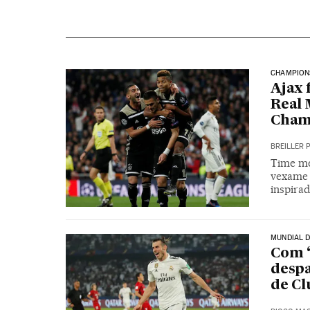
CHAMPION
Ajax 
Real 
Cham
BREILLER 
Time me
vexame 
inspirad
MUNDIAL D
Com ‘
despa
de Cl