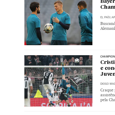
Bayer
Champ
EL PAÍS
|
AP
Buscando
Alemanh
CHAMPION
Crist
e con
Juve
DIOGO MAG
Craque 
assistên
pela Ch