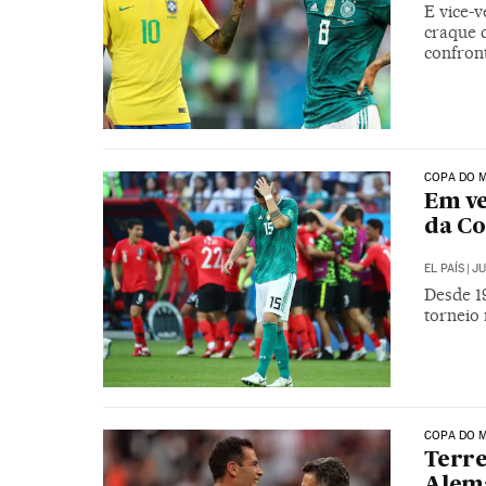
E vice-
craque 
confron
COPA DO M
Em ve
da Co
EL PAÍS
|
JU
Desde 1
torneio 
COPA DO M
Terre
Alema