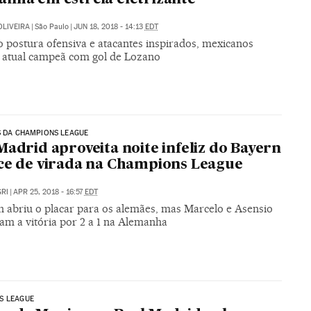
OLIVEIRA
|
São Paulo
|
JUN 18, 2018 - 14:13
EDT
o postura ofensiva e atacantes inspirados, mexicanos
 atual campeã com gol de Lozano
S DA CHAMPIONS LEAGUE
Madrid aproveita noite infeliz do Bayern
ce de virada na Champions League
RI
|
APR 25, 2018 - 16:57
EDT
 abriu o placar para os alemães, mas Marcelo e Asensio
am a vitória por 2 a 1 na Alemanha
S LEAGUE