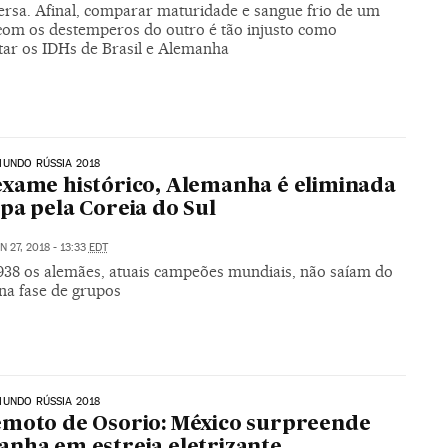
versa. Afinal, comparar maturidade e sangue frio de um
com os destemperos do outro é tão injusto como
tar os IDHs de Brasil e Alemanha
UNDO RÚSSIA 2018
xame histórico, Alemanha é eliminada
pa pela Coreia do Sul
N 27, 2018 - 13:33
EDT
938 os alemães, atuais campeões mundiais, não saíam do
na fase de grupos
UNDO RÚSSIA 2018
moto de Osorio: México surpreende
nha em estreia eletrizante