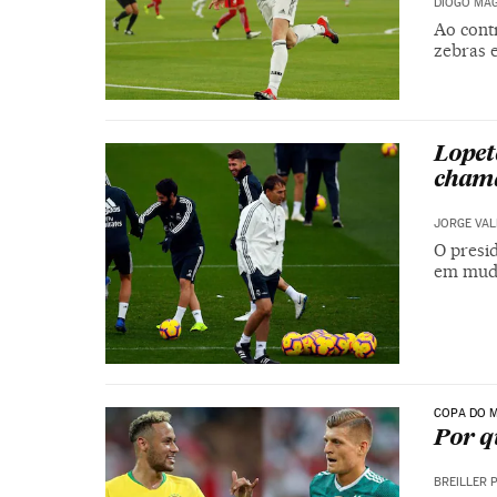
DIOGO MAG
Ao contr
zebras e
Lopet
cham
JORGE VA
O presi
em muda
COPA DO M
Por q
BREILLER 