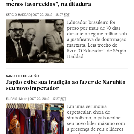
menos favorecidos”, na ditadura
SÉRGIO HADDAD
|
OCT 22, 2019 - 18:27
EDT
Educador brasileiro foi
preso por mais de 70 dias
durante o regime militar sob
a justificativa de doutrinação
marxista. Leia trecho do
livro 'O Educador', de Sérgio
Haddad
NARUHITO DO JAPÃO
Japão exibe sua tradição ao fazer de Naruhito
seu novo imperador
EL PAÍS
|
Madri
|
OCT 22, 2019 - 17:27
EDT
Em uma cerimônia
espetacular, cheia de
simbolismo, o país acolhe
seu novo líder máximo com
a presença de reis e líderes