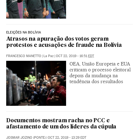
ELEIÇÕES NA BOLÍVIA
Atrasos na apuração dos votos geram
protestos e acusações de fraude na Bolívia
FRANCESCO MANETTO
|
La Paz
|
OCT 22, 2019 - 16:51
EDT
OEA, União Europeia e EUA
criticam o processo eleitoral
depois da mudança na
tendência dos resultados
Documentos mostram racha no PCC e
afastamento de um dos líderes da cúpula
JOSMAR JOZINO (PONTE)
|
OCT 22, 2019 - 13:29
EDT