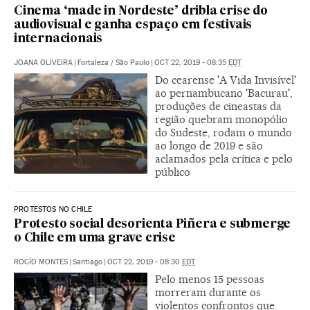
Cinema ‘made in Nordeste’ dribla crise do
audiovisual e ganha espaço em festivais
internacionais
JOANA OLIVEIRA
|
Fortaleza / São Paulo
|
OCT 22, 2019 - 08:35
EDT
Do cearense 'A Vida Invisível'
ao pernambucano 'Bacurau',
produções de cineastas da
região quebram monopólio
do Sudeste, rodam o mundo
ao longo de 2019 e são
aclamados pela crítica e pelo
público
PROTESTOS NO CHILE
Protesto social desorienta Piñera e submerge
o Chile em uma grave crise
ROCÍO MONTES
|
Santiago
|
OCT 22, 2019 - 08:30
EDT
Pelo menos 15 pessoas
morreram durante os
violentos confrontos que