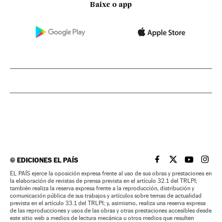
Baixe o app
©
EDICIONES EL PAÍS
EL PAÍS BRASIL EN
EL PAÍS BRASI
EL PAÍS B
EL PA
EL PAÍS ejerce la oposición expresa frente al uso de sus obras y prestaciones en
la elaboración de revistas de prensa prevista en el artículo 32.1 del TRLPI;
también realiza la reserva expresa frente a la reproducción, distribución y
comunicación pública de sus trabajos y artículos sobre temas de actualidad
prevista en el artículo 33.1 del TRLPI; y, asimismo, realiza una reserva expresa
de las reproducciones y usos de las obras y otras prestaciones accesibles desde
este sitio web a medios de lectura mecánica u otros medios que resulten