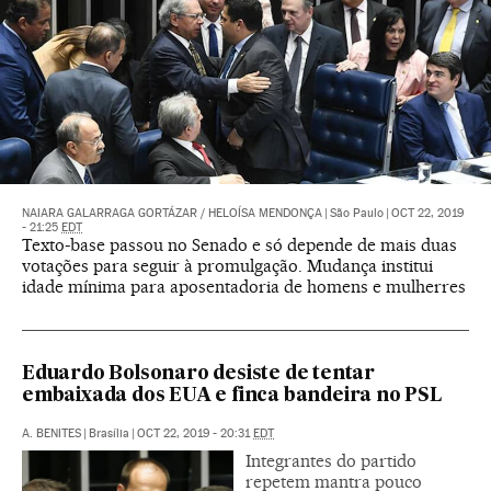
NAIARA GALARRAGA GORTÁZAR
/
HELOÍSA MENDONÇA
|
São Paulo
|
OCT 22, 2019
- 21:25
EDT
Texto-base passou no Senado e só depende de mais duas
votações para seguir à promulgação. Mudança institui
idade mínima para aposentadoria de homens e mulherres
Eduardo Bolsonaro desiste de tentar
embaixada dos EUA e finca bandeira no PSL
A. BENITES
|
Brasília
|
OCT 22, 2019 - 20:31
EDT
Integrantes do partido
repetem mantra pouco