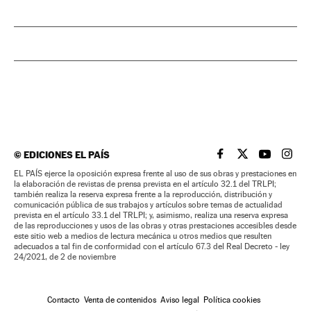
©
EDICIONES EL PAÍS
EL PAÍS BRASIL EN
EL PAÍS BRASI
EL PAÍS B
EL PA
EL PAÍS ejerce la oposición expresa frente al uso de sus obras y prestaciones en
la elaboración de revistas de prensa prevista en el artículo 32.1 del TRLPI;
también realiza la reserva expresa frente a la reproducción, distribución y
comunicación pública de sus trabajos y artículos sobre temas de actualidad
prevista en el artículo 33.1 del TRLPI; y, asimismo, realiza una reserva expresa
de las reproducciones y usos de las obras y otras prestaciones accesibles desde
este sitio web a medios de lectura mecánica u otros medios que resulten
adecuados a tal fin de conformidad con el artículo 67.3 del Real Decreto - ley
24/2021, de 2 de noviembre
Contacto
Venta de contenidos
Aviso legal
Política cookies