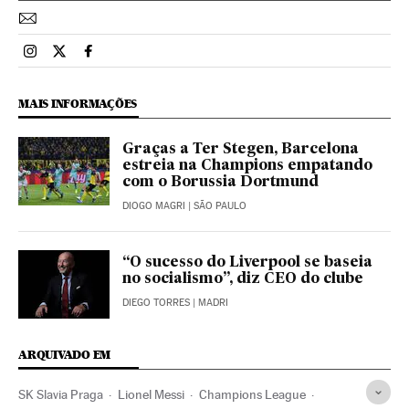
Esportes El País Brasil en Instagram
Esportes El País Brasil en Twitter
Esportes El País Brasil en Facebook
MAIS INFORMAÇÕES
Graças a Ter Stegen, Barcelona
estreia na Champions empatando
com o Borussia Dortmund
DIOGO MAGRI
| SÃO PAULO
“O sucesso do Liverpool se baseia
no socialismo”, diz CEO do clube
DIEGO TORRES
| MADRI
ARQUIVADO EM
SK Slavia Praga
Lionel Messi
Champions League