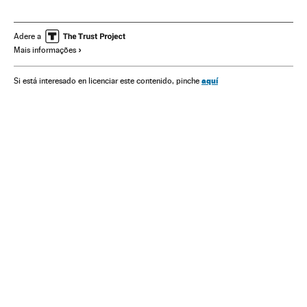
FC Barcelona
Brasil
Futebol
Times esportes
América do Sul
América Latina
Competições
Adere a
Mais informações
América
Esportes
aquí
Si está interesado en licenciar este contenido, pinche