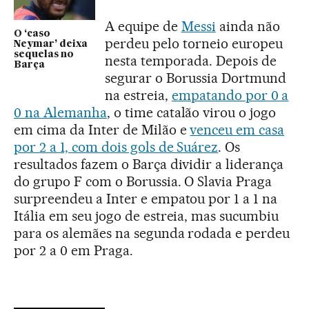
A equipe de
Messi
ainda não
O ‘caso
perdeu pelo torneio europeu
Neymar’ deixa
sequelas no
nesta temporada. Depois de
Barça
segurar o Borussia Dortmund
na estreia,
empatando por 0 a
0 na Alemanha
, o time catalão virou o jogo
em cima da Inter de Milão e
venceu em casa
por 2 a 1, com dois gols de Suárez
. Os
resultados fazem o Barça dividir a liderança
do grupo F com o Borussia. O Slavia Praga
surpreendeu a Inter e empatou por 1 a 1 na
Itália em seu jogo de estreia, mas sucumbiu
para os alemães na segunda rodada e perdeu
por 2 a 0 em Praga.