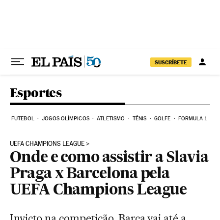
Pular para o conteúdo
SUSCRÍBETE
Esportes
FUTEBOL
JOGOS OLÍMPICOS
ATLETISMO
TÊNIS
GOLFE
FORMULA 1
UEFA CHAMPIONS LEAGUE
Onde e como assistir a Slavia
Praga x Barcelona pela
UEFA Champions League
Invicto na competição, Barça vai até a