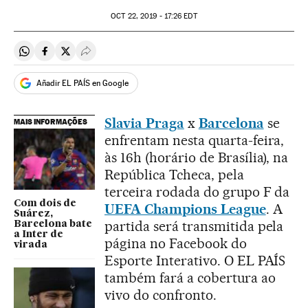
OCT
22, 2019 - 17:26
EDT
Compartir en Whatsapp
Compartir en Facebook
Compartir en Twitter
Desplegar Redes Sociales
Añadir EL PAÍS en Google
Slavia Praga
x
Barcelona
se
MAIS INFORMAÇÕES
enfrentam nesta quarta-feira,
às 16h (horário de Brasília), na
República Tcheca, pela
terceira rodada do grupo F da
Com dois de
UEFA Champions League
. A
Suárez,
partida será transmitida pela
Barcelona bate
a Inter de
página no Facebook do
virada
Esporte Interativo. O EL PAÍS
também fará a cobertura ao
vivo do confronto.