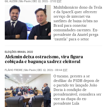
GIL ALESSI
|
São Paulo
|
DEC 12, 2021 - 17:02
EST
Multibilionário dono da Tesla
e da SpaceX quer oferecer
serviço de internet via
satélites de baixa órbita no
Brasil para conectar
comunidades carentes. Ex-
presidente da Anatel prega
“cautela” para o setor
ELEIÇÕES BRASIL 2022
Alckmin deixa ostracismo, vira figura
cobiçada e bagunça xadrez eleitoral
FLÁVIO FREIRE
|
São Paulo
|
DEC 12, 2021 - 09:44
EST
O tucano, prestes a se
desfiliar do PSDB depois de
o partido ter lançado João
Doria à condição de
presidenciável, considera ser
vice na chapa do ex-
presidente Lula