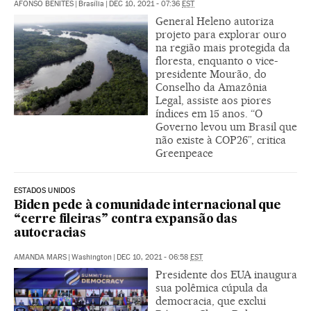
AFONSO BENITES
|
Brasília
|
DEC 10, 2021 - 07:36
EST
General Heleno autoriza
projeto para explorar ouro
na região mais protegida da
floresta, enquanto o vice-
presidente Mourão, do
Conselho da Amazônia
Legal, assiste aos piores
índices em 15 anos. “O
Governo levou um Brasil que
não existe à COP26”, critica
Greenpeace
ESTADOS UNIDOS
Biden pede à comunidade internacional que
“cerre fileiras” contra expansão das
autocracias
AMANDA MARS
|
Washington
|
DEC 10, 2021 - 06:58
EST
Presidente dos EUA inaugura
sua polêmica cúpula da
democracia, que exclui