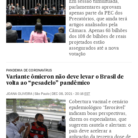
Em sessão tumultuada,
parlamentares aprovam
apenas parte da PEC dos
Precatórios, que ainda terá
artigos analisados pela
Câmara. Apenas 65 bilhões
dos 108 de bilhões de reais
projetados estão
assegurados até a nova
votação
PANDEMIA DE CORONAVÍRUS
Variante ômicron não deve levar o Brasil de
volta ao “pesadelo” pandêmico
JOANA OLIVEIRA
|
São Paulo
|
DEC 08, 2021 - 20:16
EST
Cobertura vacinal e cenário
epidemiológico “favorável”
indicam boas perspectivas,
dizem os especialistas, que
sugerem cautela e alertam: o
país deve acelerar a
aplicação da terceira dose de