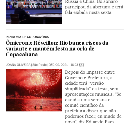
Rússia e China. Bolsonaro
participou da abertura e terá
fala exibida nesta sexta
PANDEMIA DE CORONAVÍRUS
Ômicron x Réveillon: Rio banca riscos da
variante e mantém festa na orla de
Copacabana
JOANA OLIVEIRA
|
São Paulo
|
DEC 09, 2021 - 16:23
EST
Depois do impasse entre
Governo e Prefeitura, a
cidade terá “versão
simplificada” da festa, sem
apresentações musicais. “Se
daqui a uma semana o
comitê científico da
prefeitura disser que não
podemos fazer, eu mudo de
novo”, diz Eduardo Paes