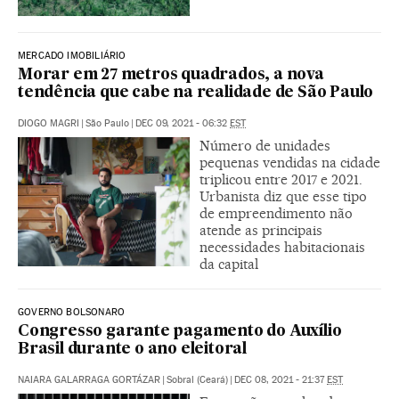
MERCADO IMOBILIÁRIO
Morar em 27 metros quadrados, a nova
tendência que cabe na realidade de São Paulo
DIOGO MAGRI
|
São Paulo
|
DEC 09, 2021 - 06:32
EST
Número de unidades
pequenas vendidas na cidade
triplicou entre 2017 e 2021.
Urbanista diz que esse tipo
de empreendimento não
atende as principais
necessidades habitacionais
da capital
GOVERNO BOLSONARO
Congresso garante pagamento do Auxílio
Brasil durante o ano eleitoral
NAIARA GALARRAGA GORTÁZAR
|
Sobral (Ceará)
|
DEC 08, 2021 - 21:37
EST