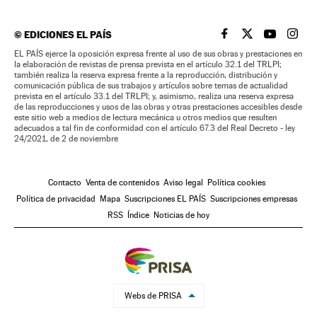
©
EDICIONES EL PAÍS
EL PAÍS BRASIL EN
EL PAÍS BRASI
EL PAÍS B
EL PA
EL PAÍS ejerce la oposición expresa frente al uso de sus obras y prestaciones en
la elaboración de revistas de prensa prevista en el artículo 32.1 del TRLPI;
también realiza la reserva expresa frente a la reproducción, distribución y
comunicación pública de sus trabajos y artículos sobre temas de actualidad
prevista en el artículo 33.1 del TRLPI; y, asimismo, realiza una reserva expresa
de las reproducciones y usos de las obras y otras prestaciones accesibles desde
este sitio web a medios de lectura mecánica u otros medios que resulten
adecuados a tal fin de conformidad con el artículo 67.3 del Real Decreto - ley
24/2021, de 2 de noviembre
Contacto
Venta de contenidos
Aviso legal
Política cookies
Política de privacidad
Mapa
Suscripciones EL PAÍS
Suscripciones empresas
RSS
Índice
Noticias de hoy
Webs de PRISA