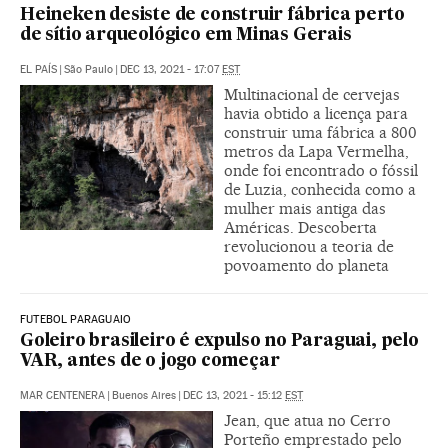
Heineken desiste de construir fábrica perto
de sítio arqueológico em Minas Gerais
EL PAÍS
|
São Paulo
|
DEC 13, 2021 - 17:07
EST
Multinacional de cervejas
havia obtido a licença para
construir uma fábrica a 800
metros da Lapa Vermelha,
onde foi encontrado o fóssil
de Luzia, conhecida como a
mulher mais antiga das
Américas. Descoberta
revolucionou a teoria de
povoamento do planeta
FUTEBOL PARAGUAIO
Goleiro brasileiro é expulso no Paraguai, pelo
VAR, antes de o jogo começar
MAR CENTENERA
|
Buenos Aires
|
DEC 13, 2021 - 15:12
EST
Jean, que atua no Cerro
Porteño emprestado pelo