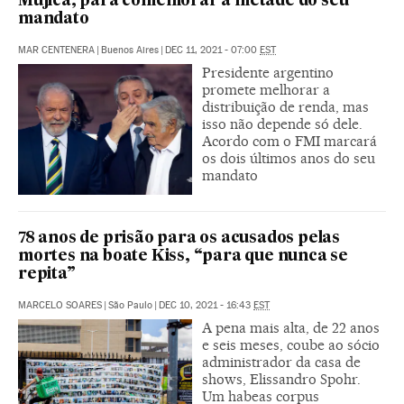
Mujica, para comemorar a metade do seu
mandato
MAR CENTENERA
|
Buenos Aires
|
DEC 11, 2021 - 07:00
EST
Presidente argentino
promete melhorar a
distribuição de renda, mas
isso não depende só dele.
Acordo com o FMI marcará
os dois últimos anos do seu
mandato
78 anos de prisão para os acusados pelas
mortes na boate Kiss, “para que nunca se
repita”
MARCELO SOARES
|
São Paulo
|
DEC 10, 2021 - 16:43
EST
A pena mais alta, de 22 anos
e seis meses, coube ao sócio
administrador da casa de
shows, Elissandro Spohr.
Um habeas corpus