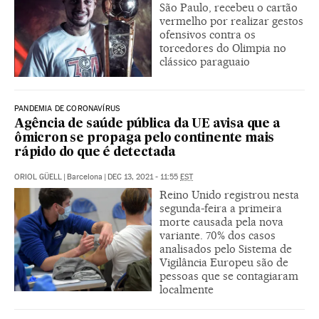
São Paulo, recebeu o cartão
vermelho por realizar gestos
ofensivos contra os
torcedores do Olimpia no
clássico paraguaio
PANDEMIA DE CORONAVÍRUS
Agência de saúde pública da UE avisa que a
ômicron se propaga pelo continente mais
rápido do que é detectada
ORIOL GÜELL
|
Barcelona
|
DEC 13, 2021 - 11:55
EST
Reino Unido registrou nesta
segunda-feira a primeira
morte causada pela nova
variante. 70% dos casos
analisados pelo Sistema de
Vigilância Europeu são de
pessoas que se contagiaram
localmente