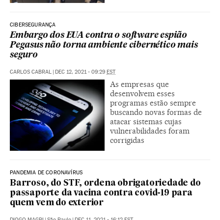
CIBERSEGURANÇA
Embargo dos EUA contra o software espião
Pegasus não torna ambiente cibernético mais
seguro
CARLOS CABRAL
|
DEC 12, 2021 - 09:29
EST
As empresas que
desenvolvem esses
programas estão sempre
buscando novas formas de
atacar sistemas cujas
vulnerabilidades foram
corrigidas
PANDEMIA DE CORONAVÍRUS
Barroso, do STF, ordena obrigatoriedade do
passaporte da vacina contra covid-19 para
quem vem do exterior
DIOGO MAGRI
|
São Paulo
|
DEC 11, 2021 - 16:12
EST