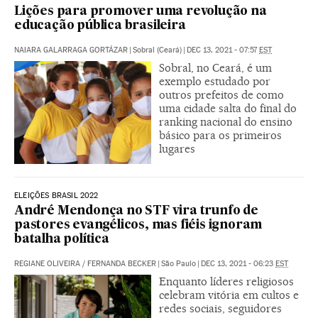
Lições para promover uma revolução na
educação pública brasileira
NAIARA GALARRAGA GORTÁZAR
|
Sobral (Ceará)
|
DEC 13, 2021 - 07:57
EST
Sobral, no Ceará, é um
exemplo estudado por
outros prefeitos de como
uma cidade salta do final do
ranking nacional do ensino
básico para os primeiros
lugares
ELEIÇÕES BRASIL 2022
André Mendonça no STF vira trunfo de
pastores evangélicos, mas fiéis ignoram
batalha política
REGIANE OLIVEIRA
/
FERNANDA BECKER
|
São Paulo
|
DEC 13, 2021 - 06:23
EST
Enquanto líderes religiosos
celebram vitória em cultos e
redes sociais, seguidores