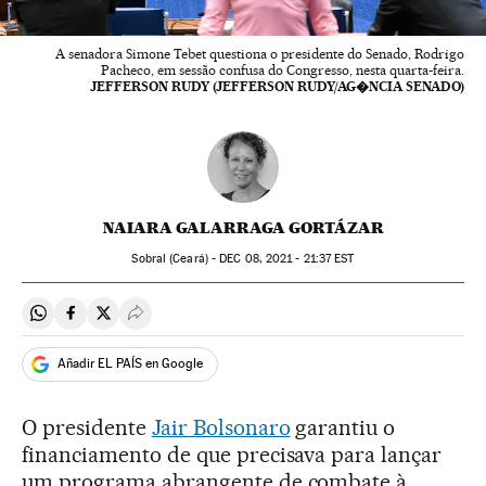
A senadora Simone Tebet questiona o presidente do Senado, Rodrigo
Pacheco, em sessão confusa do Congresso, nesta quarta-feira.
JEFFERSON RUDY (JEFFERSON RUDY/AG�NCIA SENADO)
NAIARA GALARRAGA GORTÁZAR
Sobral (Ceará) -
DEC
08, 2021 - 21:37
EST
Compartir en Whatsapp
Compartir en Facebook
Compartir en Twitter
Desplegar Redes Sociales
Añadir EL PAÍS en Google
O presidente
Jair Bolsonaro
garantiu o
financiamento de que precisava para lançar
um programa abrangente de combate à