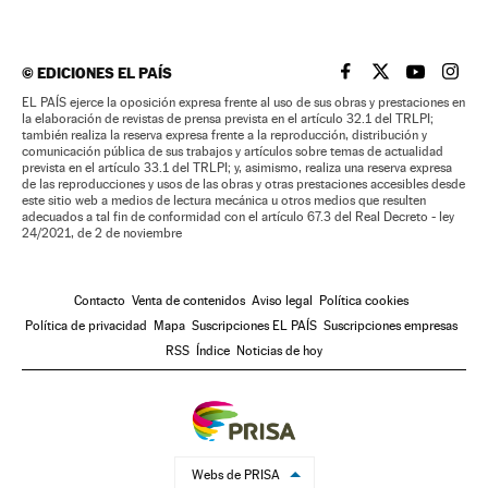
©
EDICIONES EL PAÍS
EL PAÍS BRASIL EN
EL PAÍS BRASI
EL PAÍS B
EL PA
EL PAÍS ejerce la oposición expresa frente al uso de sus obras y prestaciones en
la elaboración de revistas de prensa prevista en el artículo 32.1 del TRLPI;
también realiza la reserva expresa frente a la reproducción, distribución y
comunicación pública de sus trabajos y artículos sobre temas de actualidad
prevista en el artículo 33.1 del TRLPI; y, asimismo, realiza una reserva expresa
de las reproducciones y usos de las obras y otras prestaciones accesibles desde
este sitio web a medios de lectura mecánica u otros medios que resulten
adecuados a tal fin de conformidad con el artículo 67.3 del Real Decreto - ley
24/2021, de 2 de noviembre
Contacto
Venta de contenidos
Aviso legal
Política cookies
Política de privacidad
Mapa
Suscripciones EL PAÍS
Suscripciones empresas
RSS
Índice
Noticias de hoy
Webs de PRISA