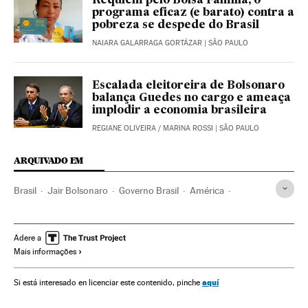
Réquiem pelo Bolsa Família, o
programa eficaz (e barato) contra a
pobreza se despede do Brasil
NAIARA GALARRAGA GORTÁZAR
| SÃO PAULO
Escalada eleitoreira de Bolsonaro
balança Guedes no cargo e ameaça
implodir a economia brasileira
REGIANE OLIVEIRA
/
MARINA ROSSI
| SÃO PAULO
ARQUIVADO EM
Brasil
Jair Bolsonaro
Governo Brasil
América
Governo
Presidente Brasil
Presidência Brasil
Auxílio Emergencial
Bolsa Família
Congresso Nacional
Adere a
Mais informações
Câmara Deputados
Senado Federal
Rodrigo Pacheco
Arthur Lira
Eleições Brasil 2022
aquí
Si está interesado en licenciar este contenido, pinche