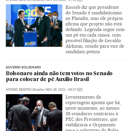
Kassab diz que presidente
do Senado é candidatíssimo
ao Planalto, mas ele próprio
afirma que projeto não está
definido. Legenda segue com
um pé em cada canoa, com
possível filiação de Geraldo
Alckmin, cotado para vice de
candidato petista
GOVERNO BOLSONARO
Bolsonaro ainda não tem votos no Senado
para colocar de pé Auxílio Brasil
AFONSO BENITES
|
Brasília
|
NOV 18, 2021 - 06:07
EST
Levantamento da
reportagem aponta que há,
neste momento, ao menos
39 senadores contrários à
PEC dos Precatórios, que
viabilizaria o Orçamento
para o substituto do Bolsa