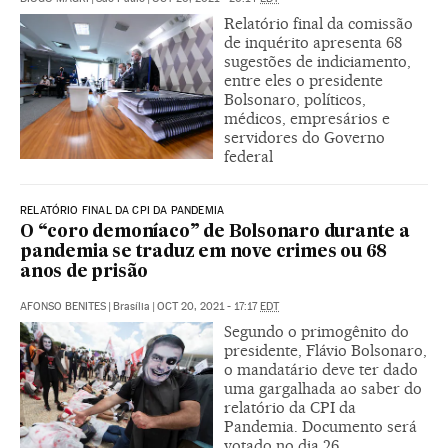
Relatório final da comissão
de inquérito apresenta 68
sugestões de indiciamento,
entre eles o presidente
Bolsonaro, políticos,
médicos, empresários e
servidores do Governo
federal
RELATÓRIO FINAL DA CPI DA PANDEMIA
O “coro demoníaco” de Bolsonaro durante a
pandemia se traduz em nove crimes ou 68
anos de prisão
AFONSO BENITES
|
Brasília
|
OCT 20, 2021 - 17:17
EDT
Segundo o primogênito do
presidente, Flávio Bolsonaro,
o mandatário deve ter dado
uma gargalhada ao saber do
relatório da CPI da
Pandemia. Documento será
votado no dia 26