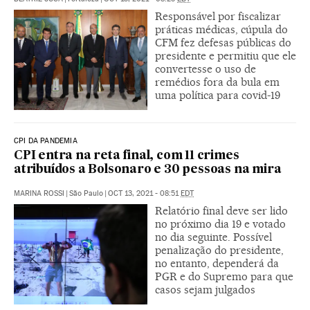
Responsável por fiscalizar
práticas médicas, cúpula do
CFM fez defesas públicas do
presidente e permitiu que ele
convertesse o uso de
remédios fora da bula em
uma política para covid-19
CPI DA PANDEMIA
CPI entra na reta final, com 11 crimes
atribuídos a Bolsonaro e 30 pessoas na mira
MARINA ROSSI
|
São Paulo
|
OCT 13, 2021 - 08:51
EDT
Relatório final deve ser lido
no próximo dia 19 e votado
no dia seguinte. Possível
penalização do presidente,
no entanto, dependerá da
PGR e do Supremo para que
casos sejam julgados