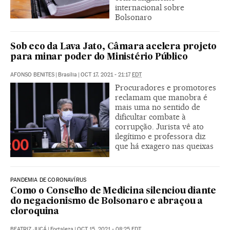
internacional sobre
Bolsonaro
Sob eco da Lava Jato, Câmara acelera projeto
para minar poder do Ministério Público
AFONSO BENITES
|
Brasília
|
OCT 17, 2021 - 21:17
EDT
Procuradores e promotores
reclamam que manobra é
mais uma no sentido de
dificultar combate à
corrupção. Jurista vê ato
ilegítimo e professora diz
que há exagero nas queixas
PANDEMIA DE CORONAVÍRUS
Como o Conselho de Medicina silenciou diante
do negacionismo de Bolsonaro e abraçou a
cloroquina
BEATRIZ JUCÁ
|
Fortaleza
|
OCT 15, 2021 - 08:25
EDT