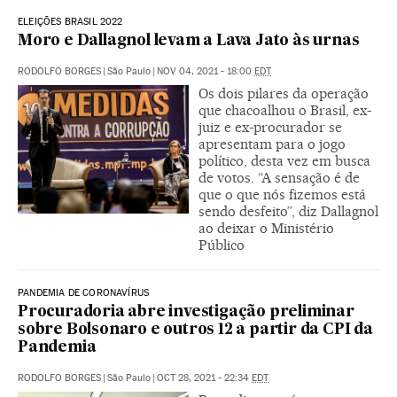
ELEIÇÕES BRASIL 2022
Moro e Dallagnol levam a Lava Jato às urnas
RODOLFO BORGES
|
São Paulo
|
NOV 04, 2021 - 18:00
EDT
Os dois pilares da operação
que chacoalhou o Brasil, ex-
juiz e ex-procurador se
apresentam para o jogo
político, desta vez em busca
de votos. “A sensação é de
que o que nós fizemos está
sendo desfeito”, diz Dallagnol
ao deixar o Ministério
Público
PANDEMIA DE CORONAVÍRUS
Procuradoria abre investigação preliminar
sobre Bolsonaro e outros 12 a partir da CPI da
Pandemia
RODOLFO BORGES
|
São Paulo
|
OCT 28, 2021 - 22:34
EDT