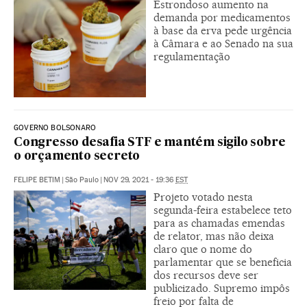
Estrondoso aumento na
demanda por medicamentos
à base da erva pede urgência
à Câmara e ao Senado na sua
regulamentação
GOVERNO BOLSONARO
Congresso desafia STF e mantém sigilo sobre
o orçamento secreto
FELIPE BETIM
|
São Paulo
|
NOV 29, 2021 - 19:36
EST
Projeto votado nesta
segunda-feira estabelece teto
para as chamadas emendas
de relator, mas não deixa
claro que o nome do
parlamentar que se beneficia
dos recursos deve ser
publicizado. Supremo impôs
freio por falta de