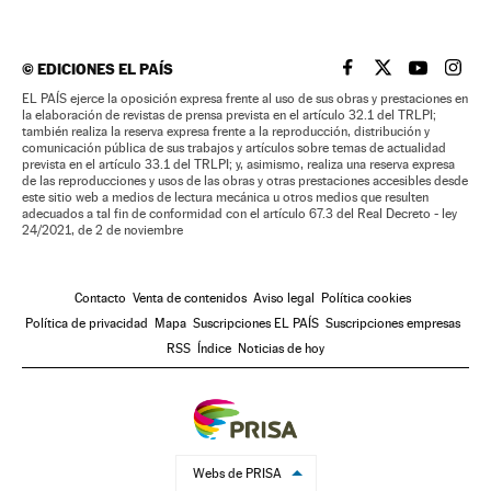
©
EDICIONES EL PAÍS
EL PAÍS BRASIL EN
EL PAÍS BRASI
EL PAÍS B
EL PA
EL PAÍS ejerce la oposición expresa frente al uso de sus obras y prestaciones en
la elaboración de revistas de prensa prevista en el artículo 32.1 del TRLPI;
también realiza la reserva expresa frente a la reproducción, distribución y
comunicación pública de sus trabajos y artículos sobre temas de actualidad
prevista en el artículo 33.1 del TRLPI; y, asimismo, realiza una reserva expresa
de las reproducciones y usos de las obras y otras prestaciones accesibles desde
este sitio web a medios de lectura mecánica u otros medios que resulten
adecuados a tal fin de conformidad con el artículo 67.3 del Real Decreto - ley
24/2021, de 2 de noviembre
Contacto
Venta de contenidos
Aviso legal
Política cookies
Política de privacidad
Mapa
Suscripciones EL PAÍS
Suscripciones empresas
RSS
Índice
Noticias de hoy
Webs de PRISA