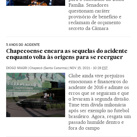
Família. Senadores
questionam caráter
provisório de benefício e
reclamam de orçamento
secreto da Câmara
5 ANOS DO ACIDENTE
Chapecoense encara as sequelas do acidente
enquanto volta às origens para se reerguer
DIOGO MAGRI
|
Chapecó (Santa Catarina)
|
NOV 15, 2021 - 10:28
EST
Clube ainda vive prejuízos
emocionais e financeiros do
acidente de 2016 e admite os
erros que se seguiram e que
o levaram à segunda divisão.
Time tem dívida milionária
após ser exemplo no futebol
brasileiro. Agora, resgata um
passado humilde dentro e
fora do campo