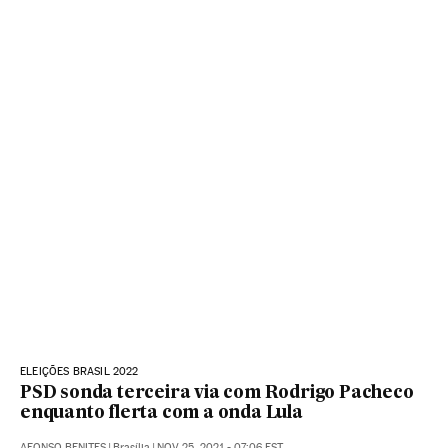
ELEIÇÕES BRASIL 2022
PSD sonda terceira via com Rodrigo Pacheco
enquanto flerta com a onda Lula
AFONSO BENITES
|
Brasília
|
NOV 25, 2021 - 07:06
EST