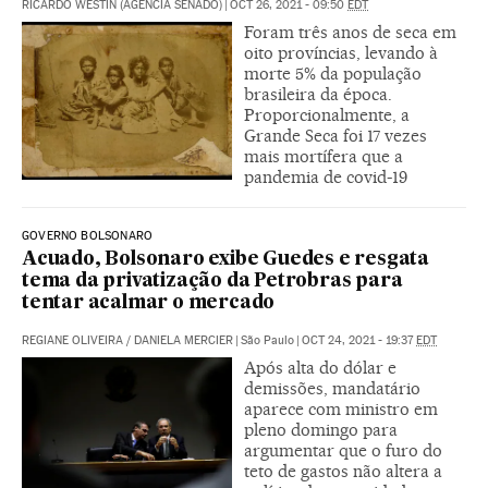
RICARDO WESTIN (AGÊNCIA SENADO)
|
OCT 26, 2021 - 09:50
EDT
Foram três anos de seca em
oito províncias, levando à
morte 5% da população
brasileira da época.
Proporcionalmente, a
Grande Seca foi 17 vezes
mais mortífera que a
pandemia de covid-19
GOVERNO BOLSONARO
Acuado, Bolsonaro exibe Guedes e resgata
tema da privatização da Petrobras para
tentar acalmar o mercado
REGIANE OLIVEIRA
/
DANIELA MERCIER
|
São Paulo
|
OCT 24, 2021 - 19:37
EDT
Após alta do dólar e
demissões, mandatário
aparece com ministro em
pleno domingo para
argumentar que o furo do
teto de gastos não altera a