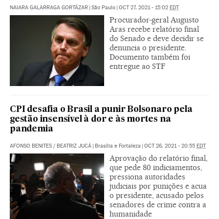
NAIARA GALARRAGA GORTÁZAR
|
São Paulo
|
OCT 27, 2021 - 15:02
EDT
Procurador-geral Augusto
Aras recebe relatório final
do Senado e deve decidir se
denuncia o presidente.
Documento também foi
entregue ao STF
CPI desafia o Brasil a punir Bolsonaro pela
gestão insensível à dor e às mortes na
pandemia
AFONSO BENITES
/
BEATRIZ JUCÁ
|
Brasília e Fortaleza
|
OCT 26, 2021 - 20:55
EDT
Aprovação do relatório final,
que pede 80 indiciamentos,
pressiona autoridades
judiciais por punições e acua
o presidente, acusado pelos
senadores de crime contra a
humanidade