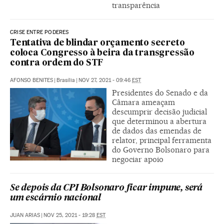
transparência
CRISE ENTRE PODERES
Tentativa de blindar orçamento secreto
coloca Congresso à beira da transgressão
contra ordem do STF
AFONSO BENITES
|
Brasília
|
NOV 27, 2021 - 09:46
EST
Presidentes do Senado e da
Câmara ameaçam
descumprir decisão judicial
que determinou a abertura
de dados das emendas de
relator, principal ferramenta
do Governo Bolsonaro para
negociar apoio
Se depois da CPI Bolsonaro ficar impune, será
um escárnio nacional
JUAN ARIAS
|
NOV 25, 2021 - 19:28
EST