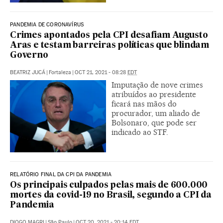
PANDEMIA DE CORONAVÍRUS
Crimes apontados pela CPI desafiam Augusto
Aras e testam barreiras políticas que blindam
Governo
BEATRIZ JUCÁ
|
Fortaleza
|
OCT 21, 2021 - 08:28
EDT
Imputação de nove crimes
atribuídos ao presidente
ficará nas mãos do
procurador, um aliado de
Bolsonaro, que pode ser
indicado ao STF.
RELATÓRIO FINAL DA CPI DA PANDEMIA
Os principais culpados pelas mais de 600.000
mortes da covid-19 no Brasil, segundo a CPI da
Pandemia
DIOGO MAGRI
|
São Paulo
|
OCT 20, 2021 - 20:14
EDT