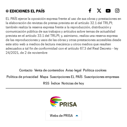
©
EDICIONES EL PAÍS
EL PAÍS BRASIL EN
EL PAÍS BRASI
EL PAÍS B
EL PA
EL PAÍS ejerce la oposición expresa frente al uso de sus obras y prestaciones en
la elaboración de revistas de prensa prevista en el artículo 32.1 del TRLPI;
también realiza la reserva expresa frente a la reproducción, distribución y
comunicación pública de sus trabajos y artículos sobre temas de actualidad
prevista en el artículo 33.1 del TRLPI; y, asimismo, realiza una reserva expresa
de las reproducciones y usos de las obras y otras prestaciones accesibles desde
este sitio web a medios de lectura mecánica u otros medios que resulten
adecuados a tal fin de conformidad con el artículo 67.3 del Real Decreto - ley
24/2021, de 2 de noviembre
Contacto
Venta de contenidos
Aviso legal
Política cookies
Política de privacidad
Mapa
Suscripciones EL PAÍS
Suscripciones empresas
RSS
Índice
Noticias de hoy
Webs de PRISA