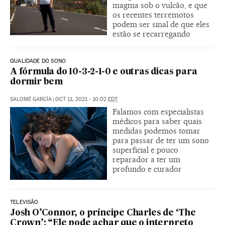
magma sob o vulcão, e que
os recentes terremotos
podem ser sinal de que eles
estão se recarregando
QUALIDADE DO SONO
A fórmula do 10-3-2-1-0 e outras dicas para
dormir bem
SALOMÉ GARCÍA
|
OCT 11, 2021 - 10:02
EDT
Falamos com especialistas
médicos para saber quais
medidas podemos tomar
para passar de ter um sono
superficial e pouco
reparador a ter um
profundo e curador
TELEVISÃO
Josh O’Connor, o príncipe Charles de ‘The
Crown’: “Ele pode achar que o interpreto