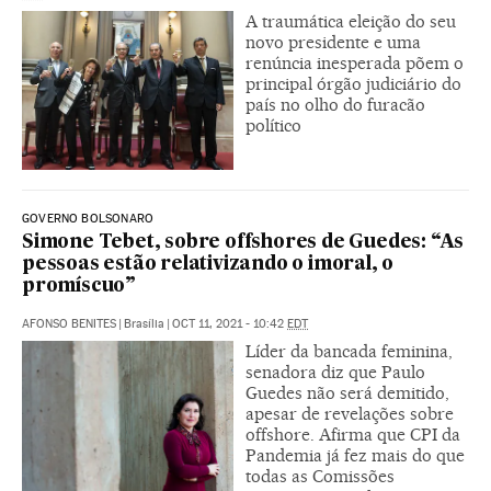
A traumática eleição do seu
novo presidente e uma
renúncia inesperada põem o
principal órgão judiciário do
país no olho do furacão
político
GOVERNO BOLSONARO
Simone Tebet, sobre offshores de Guedes: “As
pessoas estão relativizando o imoral, o
promíscuo”
AFONSO BENITES
|
Brasília
|
OCT 11, 2021 - 10:42
EDT
Líder da bancada feminina,
senadora diz que Paulo
Guedes não será demitido,
apesar de revelações sobre
offshore. Afirma que CPI da
Pandemia já fez mais do que
todas as Comissões