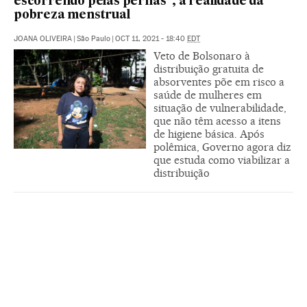
escorrendo pelas pernas”, a realidade da
pobreza menstrual
JOANA OLIVEIRA
|
São Paulo
|
OCT 11, 2021 - 18:40
EDT
Veto de Bolsonaro à
distribuição gratuita de
absorventes põe em risco a
saúde de mulheres em
situação de vulnerabilidade,
que não têm acesso a itens
de higiene básica. Após
polêmica, Governo agora diz
que estuda como viabilizar a
distribuição