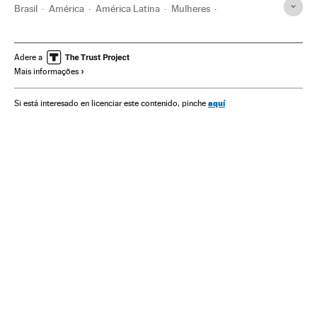
Brasil
América
América Latina
Mulheres
Menstruação
Compresas
Saúde pública
Governo Brasil
Jair Bolsonaro
Política social
Pobreza
Adere a
Mais informações
SUS
aquí
Si está interesado en licenciar este contenido, pinche