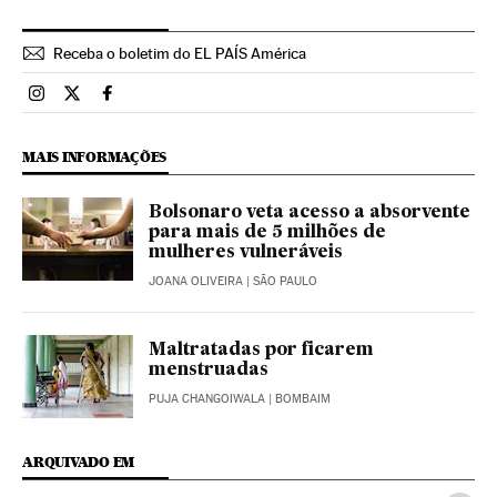
Receba o boletim do EL PAÍS América
Brasil El País Brasil en Instagram
Brasil El País Brasil en Twitter
Brasil El País Brasil en Facebook
MAIS INFORMAÇÕES
Bolsonaro veta acesso a absorvente
para mais de 5 milhões de
mulheres vulneráveis
JOANA OLIVEIRA
| SÃO PAULO
Maltratadas por ficarem
menstruadas
PUJA CHANGOIWALA
| BOMBAIM
ARQUIVADO EM