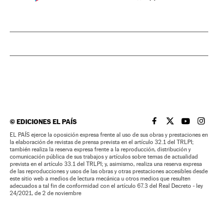
©
EDICIONES EL PAÍS
EL PAÍS BRASIL EN
EL PAÍS BRASI
EL PAÍS B
EL PA
EL PAÍS ejerce la oposición expresa frente al uso de sus obras y prestaciones en
la elaboración de revistas de prensa prevista en el artículo 32.1 del TRLPI;
también realiza la reserva expresa frente a la reproducción, distribución y
comunicación pública de sus trabajos y artículos sobre temas de actualidad
prevista en el artículo 33.1 del TRLPI; y, asimismo, realiza una reserva expresa
de las reproducciones y usos de las obras y otras prestaciones accesibles desde
este sitio web a medios de lectura mecánica u otros medios que resulten
adecuados a tal fin de conformidad con el artículo 67.3 del Real Decreto - ley
24/2021, de 2 de noviembre