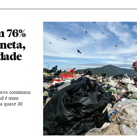
m 76%
neta,
ldade
bres continuou
il é mais
ha quase 30