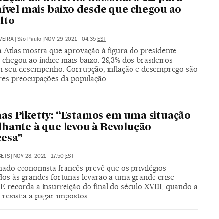
nível mais baixo desde que chegou ao
lto
VEIRA
|
São Paulo
|
NOV 29, 2021 - 04:35
EST
a Atlas mostra que aprovação à figura do presidente
chegou ao índice mais baixo: 29,3% dos brasileiros
 seu desempenho. Corrupção, inflação e desemprego são
res preocupações da população
s Piketty: “Estamos em uma situação
hante à que levou à Revolução
cesa”
SETS
|
NOV 28, 2021 - 17:50
EST
ado economista francês prevê que os privilégios
dos às grandes fortunas levarão a uma grande crise
. E recorda a insurreição do final do século XVIII, quando a
 resistia a pagar impostos