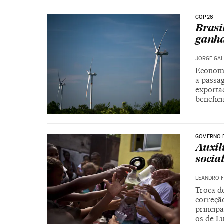
COP26
Brasi
ganha
JORGE GAL
Economi
a passa
exportad
benefic
GOVERNO 
Auxíl
social
LEANDRO F
Troca d
correçã
principa
os de Lu