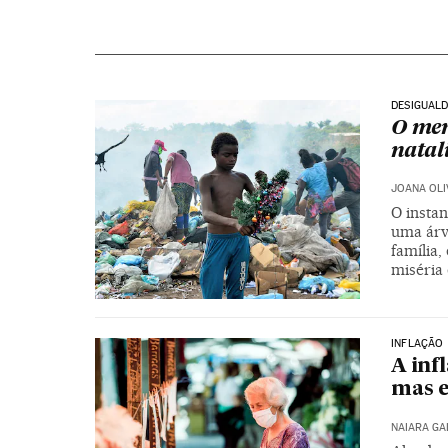
DESIGUALD
O men
natal
JOANA OLI
O instan
uma árv
família,
miséria
INFLAÇÃO
A inf
mas e
NAIARA G