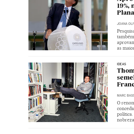
19%, 
Plana
JOANA OLI
Pesquis
também 
aprovam
as maio
IDEAS
Thoma
semel
Fran
MARC BAS
O renom
concedi
política
nobreza