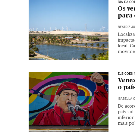
DIA DA CO
Os ve
para
BEATRIZ J
Localiza
impactad
local. C
movimen
ELEIÇÕES 
Venez
o paí
ISABELLA 
De acor
país su
inferio
mais po