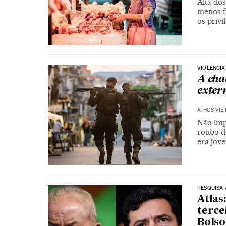
Alta do
menos f
os privi
VIOLÊNCIA
A cha
exter
ATHOS VIE
Não impo
roubo de
era jove
PESQUISA 
Atlas
terce
Bolso