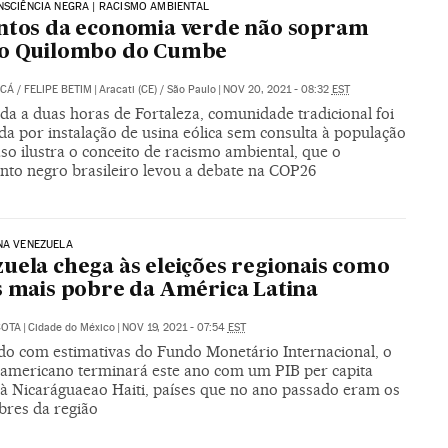
NSCIÊNCIA NEGRA | RACISMO AMBIENTAL
ntos da economia verde não sopram
 o Quilombo do Cumbe
UCÁ
/
FELIPE BETIM
|
Aracati (CE) / São Paulo
|
NOV 20, 2021 - 08:32
EST
da a duas horas de Fortaleza, comunidade tradicional foi
a por instalação de usina eólica sem consulta à população
aso ilustra o conceito de racismo ambiental, que o
to negro brasileiro levou a debate na COP26
NA VENEZUELA
uela chega às eleições regionais como
s mais pobre da América Latina
COTA
|
Cidade do México
|
NOV 19, 2021 - 07:54
EST
do com estimativas do Fundo Monetário Internacional, o
l-americano terminará este ano com um PIB per capita
r à Nicaráguaeao Haiti, países que no ano passado eram os
bres da região