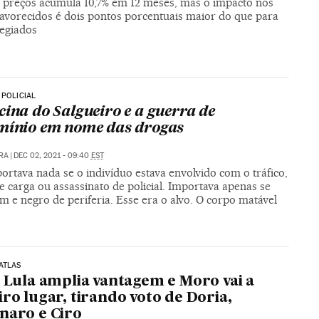
s preços acumula 10,7% em 12 meses, mas o impacto nos
avorecidos é dois pontos porcentuais maior do que para
legiados
 POLICIAL
cina do Salgueiro e a guerra de
mínio em nome das drogas
IRA
|
DEC 02, 2021 - 09:40
EST
rtava nada se o indivíduo estava envolvido com o tráfico,
 carga ou assassinato de policial. Importava apenas se
m e negro de periferia. Esse era o alvo. O corpo matável
ATLAS
: Lula amplia vantagem e Moro vai a
iro lugar, tirando voto de Doria,
naro e Ciro