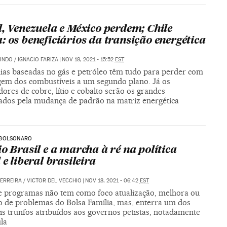
l, Venezuela e México perdem; Chile
: os beneficiários da transição energética
INDO
/
IGNACIO FARIZA
|
NOV 18, 2021 - 15:52
EST
as baseadas no gás e petróleo têm tudo para perder com
gem dos combustíveis a um segundo plano. Já os
ores de cobre, lítio e cobalto serão os grandes
iados pela mudança de padrão na matriz energética
BOLSONARO
io Brasil e a marcha à ré na política
 e liberal brasileira
ERREIRA
/
VICTOR DEL VECCHIO
|
NOV 18, 2021 - 06:42
EST
e programas não tem como foco atualização, melhora ou
o de problemas do Bolsa Família, mas, enterra um dos
is trunfos atribuídos aos governos petistas, notadamente
la