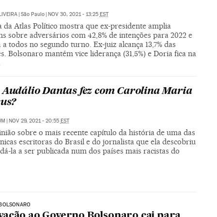
LIVEIRA
|
São Paulo
|
NOV 30, 2021 - 13:25
EST
 da Atlas Político mostra que ex-presidente amplia
ns sobre adversários com 42,8% de intenções para 2022 e
 a todos no segundo turno. Ex-juiz alcança 13,7% das
s. Bolsonaro mantém vice liderança (31,5%) e Doria fica na
a
 Audálio Dantas fez com Carolina Maria
sus?
UM
|
NOV 29, 2021 - 20:55
EST
nião sobre o mais recente capítulo da história de uma das
nicas escritoras do Brasil e do jornalista que ela descobriu
dá-la a ser publicada num dos países mais racistas do
BOLSONARO
ação ao Governo Bolsonaro cai para