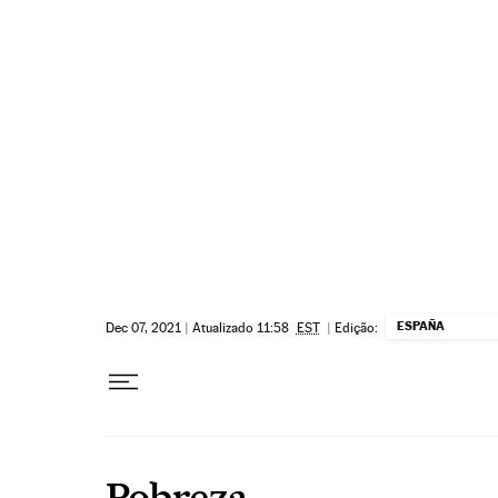
Pular para o conteúdo
ESPAÑA
Dec 07, 2021
|
Atualizado 11:58
EST
|
Edição:
Pobreza