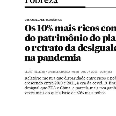
DESIGUALDADE ECONÔMICA
Os 10% mais ricos co
do patrimônio do pla
o retrato da desigua
na pandemia
LLUÍS PELLICER
/
DANIELE GRASSO
|
Madri
|
DEC 07, 2021 - 09:57
EST
Relatório mostra que disparidade entre ricos e po
crescendo entre 2019 e 2021, a era da covid-19. Bras
desigual que EUA e China, e parcela mais rica gan
vezes mais do que a base de 50% mais pobre