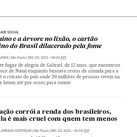
ADE SOCIAL
ino e a árvore no lixão, o cartão
ino do Brasil dilacerado pela fome
VEIRA
|
São Paulo
|
DEC 03, 2021 - 06:24
EST
te fugaz de alegria de Gabriel, de 12 anos, que encontrou
ore de Natal enquanto buscava restos de comida para a
 é o retrato do país onde 20 milhões de pessoas vivem na
 e lutam até por ossos para comer
lação corrói a renda dos brasileiros,
la é mais cruel com quem tem menos
ALARRAGA GORTÁZAR
|
São Paulo
|
DEC 02, 2021 - 10:04
EST