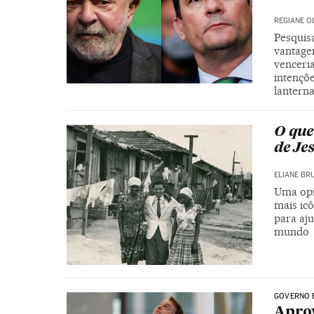
REGIANE O
Pesquisa
vantage
venceria
intençõe
lantern
O que
de Je
ELIANE BR
Uma opi
mais icô
para aju
mundo
GOVERNO 
Aprov