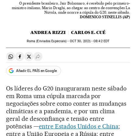
O presidente brasileiro, Jair Bolsonaro, é recebido pelo primeiro-
ministro italiano, Mario Draghi, ao chegar ao centro de convenções La
Nuvola, onde ocorre a cúpula do G20, neste sábado.
DOMENICO STINELLIS (AP)
ANDREA RIZZI
CARLOS E. CUÉ
Roma (Enviados Especiais) -
OCT
30, 2021 - 08:42
EDT
Compartir en Whatsapp
Compartir en Facebook
Compartir en Twitter
Desplegar Redes Sociales
Añadir EL PAÍS en Google
Os líderes do G20 inauguraram neste sábado
em Roma uma cúpula marcada por
negociações sobre como conter as mudanças
climáticas e a pandemia, e por um clima
geral de desconfiança e tensão entre
potências —
entre Estados Unidos e China
;
entre a União Europeia e a Rússia; entre