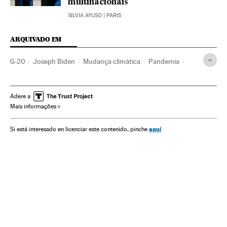
multinacionais
SILVIA AYUSO
| PARIS
ARQUIVADO EM
G-20
Joseph Biden
Mudança climática
Pandemia
Itália
Roma
Economia
Pobreza
Coronavirus Covid-19
Adere a
Mais informações
aquí
Si está interesado en licenciar este contenido, pinche