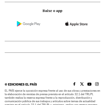
Baixe o app
©
EDICIONES EL PAÍS
EL PAÍS BRASIL EN
EL PAÍS BRASI
EL PAÍS B
EL PA
EL PAÍS ejerce la oposición expresa frente al uso de sus obras y prestaciones en
la elaboración de revistas de prensa prevista en el artículo 32.1 del TRLPI;
también realiza la reserva expresa frente a la reproducción, distribución y
comunicación pública de sus trabajos y artículos sobre temas de actualidad
prevista en el artículo 33.1 del TRLPI; y, asimismo, realiza una reserva expresa