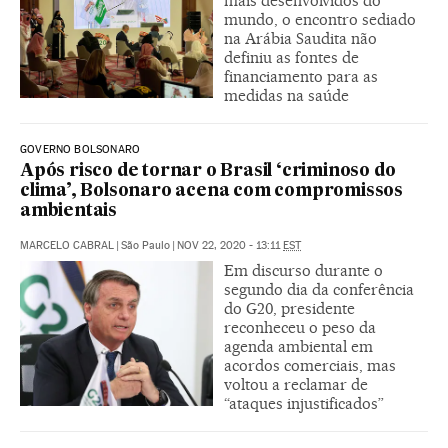
mais desenvolvidos do
mundo, o encontro sediado
na Arábia Saudita não
definiu as fontes de
financiamento para as
medidas na saúde
GOVERNO BOLSONARO
Após risco de tornar o Brasil ‘criminoso do
clima’, Bolsonaro acena com compromissos
ambientais
MARCELO CABRAL
|
São Paulo
|
NOV 22, 2020 - 13:11
EST
Em discurso durante o
segundo dia da conferência
do G20, presidente
reconheceu o peso da
agenda ambiental em
acordos comerciais, mas
voltou a reclamar de
“ataques injustificados”