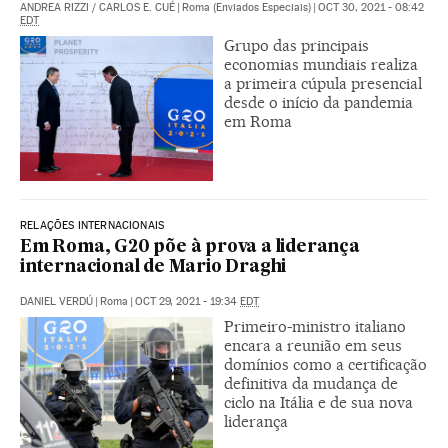
ANDREA RIZZI
/
CARLOS E. CUÉ
|
Roma (Enviados Especiais)
|
OCT 30, 2021 - 08:42
EDT
Grupo das principais
economias mundiais realiza
a primeira cúpula presencial
desde o início da pandemia
em Roma
RELAÇÕES INTERNACIONAIS
Em Roma, G20 põe à prova a liderança
internacional de Mario Draghi
DANIEL VERDÚ
|
Roma
|
OCT 29, 2021 - 19:34
EDT
Primeiro-ministro italiano
encara a reunião em seus
domínios como a certificação
definitiva da mudança de
ciclo na Itália e de sua nova
liderança