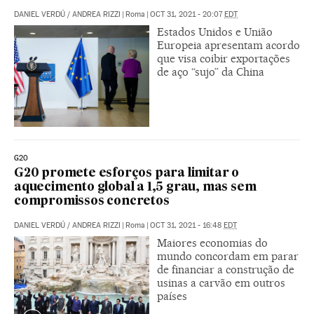
DANIEL VERDÚ
/
ANDREA RIZZI
|
Roma
|
OCT 31, 2021 - 20:07
EDT
Estados Unidos e União
Europeia apresentam acordo
que visa coibir exportações
de aço “sujo” da China
G20
G20 promete esforços para limitar o
aquecimento global a 1,5 grau, mas sem
compromissos concretos
DANIEL VERDÚ
/
ANDREA RIZZI
|
Roma
|
OCT 31, 2021 - 16:48
EDT
Maiores economias do
mundo concordam em parar
de financiar a construção de
usinas a carvão em outros
países