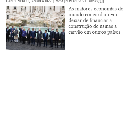
DANIEL VERDÚ
/
ANDREA RIZZI
|
Roma
|
NOV 01, 2021 - 08:33
EDT
As maiores economias do
mundo concordam em
deixar de financiar a
construção de usinas a
carvão em outros países