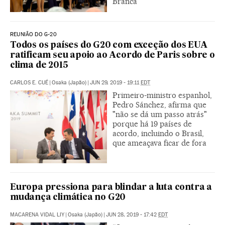
Branca
REUNIÃO DO G-20
Todos os países do G20 com exceção dos EUA
ratificam seu apoio ao Acordo de Paris sobre o
clima de 2015
CARLOS E. CUÉ
|
Osaka (Japão)
|
JUN 29, 2019 - 19:11
EDT
Primeiro-ministro espanhol,
Pedro Sánchez, afirma que
"não se dá um passo atrás"
porque há 19 países de
acordo, incluindo o Brasil,
que ameaçava ficar de fora
Europa pressiona para blindar a luta contra a
mudança climática no G20
MACARENA VIDAL LIY
|
Osaka (Japão)
|
JUN 28, 2019 - 17:42
EDT