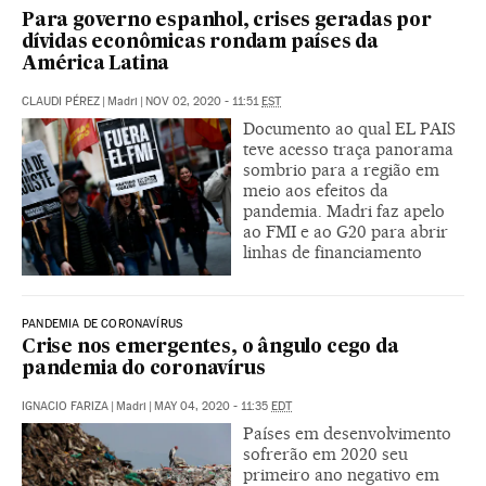
Para governo espanhol, crises geradas por
dívidas econômicas rondam países da
América Latina
CLAUDI PÉREZ
|
Madri
|
NOV 02, 2020 - 11:51
EST
Documento ao qual EL PAIS
teve acesso traça panorama
sombrio para a região em
meio aos efeitos da
pandemia. Madri faz apelo
ao FMI e ao G20 para abrir
linhas de financiamento
PANDEMIA DE CORONAVÍRUS
Crise nos emergentes, o ângulo cego da
pandemia do coronavírus
IGNACIO FARIZA
|
Madri
|
MAY 04, 2020 - 11:35
EDT
Países em desenvolvimento
sofrerão em 2020 seu
primeiro ano negativo em