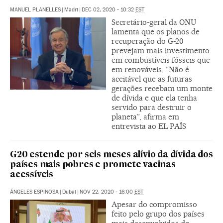
MANUEL PLANELLES
|
Madri
|
DEC 02, 2020 - 10:32
EST
Secretário-geral da ONU
lamenta que os planos de
recuperação do G-20
prevejam mais investimento
em combustíveis fósseis que
em renováveis. “Não é
aceitável que as futuras
gerações recebam um monte
de dívida e que ela tenha
servido para destruir o
planeta”, afirma em
entrevista ao EL PAÍS
G20 estende por seis meses alívio da dívida dos
países mais pobres e promete vacinas
acessíveis
ÁNGELES ESPINOSA
|
Dubai
|
NOV 22, 2020 - 16:00
EST
Apesar do compromisso
feito pelo grupo dos países