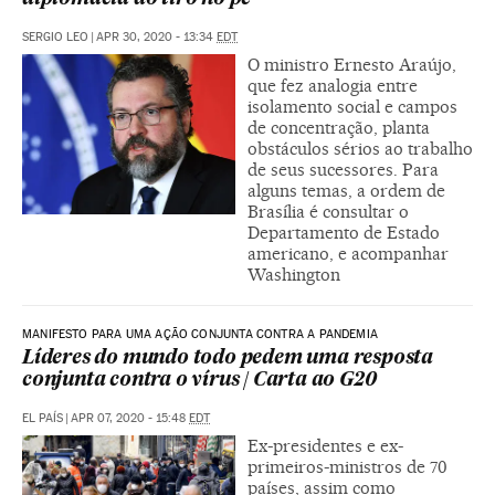
SERGIO LEO
|
APR 30, 2020 - 13:34
EDT
O ministro Ernesto Araújo,
que fez analogia entre
isolamento social e campos
de concentração, planta
obstáculos sérios ao trabalho
de seus sucessores. Para
alguns temas, a ordem de
Brasília é consultar o
Departamento de Estado
americano, e acompanhar
Washington
MANIFESTO PARA UMA AÇÃO CONJUNTA CONTRA A PANDEMIA
Líderes do mundo todo pedem uma resposta
conjunta contra o vírus | Carta ao G20
EL PAÍS
|
APR 07, 2020 - 15:48
EDT
Ex-presidentes e ex-
primeiros-ministros de 70
países, assim como