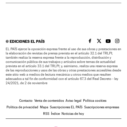
©
EDICIONES EL PAÍS
EL PAÍS BRASIL EN
EL PAÍS BRASI
EL PAÍS B
EL PA
EL PAÍS ejerce la oposición expresa frente al uso de sus obras y prestaciones en
la elaboración de revistas de prensa prevista en el artículo 32.1 del TRLPI;
también realiza la reserva expresa frente a la reproducción, distribución y
comunicación pública de sus trabajos y artículos sobre temas de actualidad
prevista en el artículo 33.1 del TRLPI; y, asimismo, realiza una reserva expresa
de las reproducciones y usos de las obras y otras prestaciones accesibles desde
este sitio web a medios de lectura mecánica u otros medios que resulten
adecuados a tal fin de conformidad con el artículo 67.3 del Real Decreto - ley
24/2021, de 2 de noviembre
Contacto
Venta de contenidos
Aviso legal
Política cookies
Política de privacidad
Mapa
Suscripciones EL PAÍS
Suscripciones empresas
RSS
Índice
Noticias de hoy