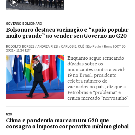
GOVERNO BOLSONARO
Bolsonaro destaca vacinação e “apoio popular
muito grande” ao vender seu Governo no G20
RODOLFO BORGES
/
ANDREA RIZZI
/
CARLOS E. CUÉ
|
São Paulo / Roma
|
OCT 30,
2021 - 11:24
EDT
Enquanto segue semeando
dúvidas sobre os
imunizantes contra a covid-
19 no Brasil, presidente
celebra número de
vacinados no país, diz que a
Petrobras é “problema” e
critica mercado “nervosinho”
G20
Clima e pandemia marcam um G20 que
consagra o imposto corporativo mínimo global